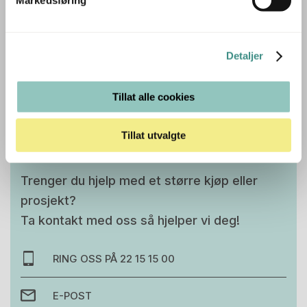
leverandør innen tekstile gulvløsninger i Norden.
Detaljer
Tilleggsinfo
Tillat alle cookies
Tillat utvalgte
Trenger du hjelp med et større kjøp eller
prosjekt?
Ta kontakt med oss så hjelper vi deg!
RING OSS PÅ 22 15 15 00
E-POST