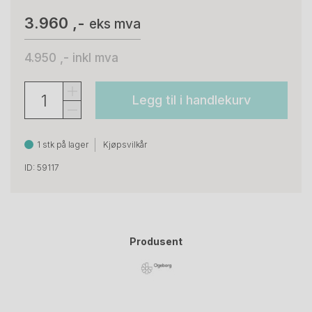
3.960 ,-
eks mva
4.950 ,-
inkl mva
Legg til i handlekurv
1 stk på lager
Kjøpsvilkår
ID: 59117
Produsent