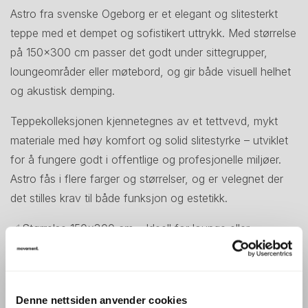
Astro fra svenske Ogeborg er et elegant og slitesterkt
teppe med et dempet og sofistikert uttrykk. Med størrelse
på 150x300 cm passer det godt under sittegrupper,
loungeområder eller møtebord, og gir både visuell helhet
og akustisk demping.
Teppekolleksjonen kjennetegnes av et tettvevd, mykt
materiale med høy komfort og solid slitestyrke – utviklet
for å fungere godt i offentlige og profesjonelle miljøer.
Astro fås i flere farger og størrelser, og er velegnet der
det stilles krav til både funksjon og estetikk.
✅ Størrelse 150x300 cm – Ideell for lounge eller
møteplass
✅ Høykvalitetsmateriale – Mykt, slitesterkt og dempende
✅ Produsert av Ogeborg – Svensk produsent med fokus
Denne nettsiden anvender cookies
på design og bærekraft