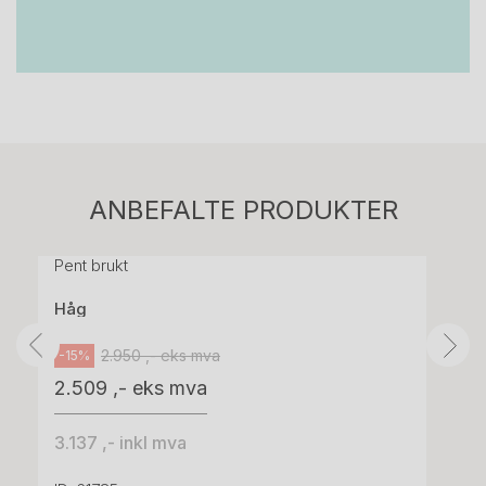
Stk.
814
H05 5600 Swingback-armlene Mørk
ANBEFALTE PRODUKTER
grått stoff (Sellgren Punto 844) grått fotkryss,
Pent brukt
Håg
2.950 ,- eks mva
-15%
2.509 ,- eks mva
3.137 ,- inkl mva