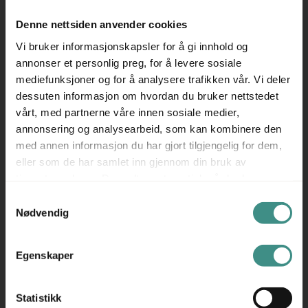
Siden plantene er sårbare for kulde kan vi ikke tilby
Denne nettsiden anvender cookies
utkjøring/levering av disse i vinterhalvåret.
Vi bruker informasjonskapsler for å gi innhold og
---
annonser et personlig preg, for å levere sosiale
mediefunksjoner og for å analysere trafikken vår. Vi deler
Prisen er pr stk.
dessuten informasjon om hvordan du bruker nettstedet
vårt, med partnerne våre innen sosiale medier,
annonsering og analysearbeid, som kan kombinere den
med annen informasjon du har gjort tilgjengelig for dem,
Tilleggsinfo
eller som de har samlet inn gjennom din bruk av
tjenestene deres. Du godtar automatisk vår bruk av
informasjonskapsler ved å bruke nettstedet vårt.
Samtykkevalg
Nødvendig
Trenger du hjelp med et større kjøp eller
Egenskaper
prosjekt?
Ta kontakt med oss så hjelper vi deg!
Statistikk