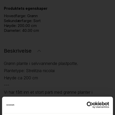
Produktets egenskaper
Hovedfarge:
Grønn
Sekundærfarge:
Sort
Høyde:
200.00 cm
Diameter:
40.00 cm
Beskrivelse
Grønn plante i selvvannende plastpotte.
Plantetype: Strelitzia nicolai
Høyde ca 200 cm
---
Vi har fått inn et stort parti med grønne planter i
selvannende potter. Hele utvalget kan sees i
showroomet vårt på Langhus.
---