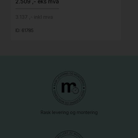
2.509 ,- eks mva
3.137 ,- inkl mva
ID: 61785
Rask levering og montering