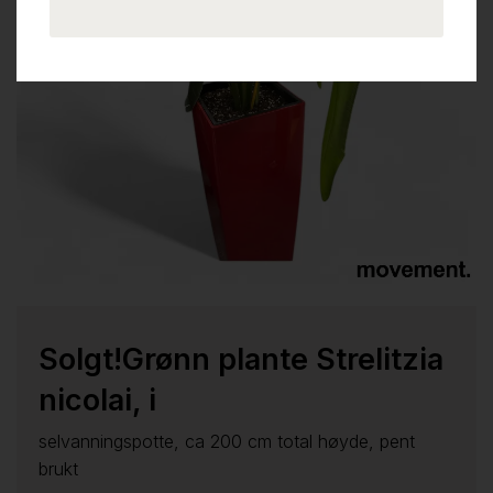
Solgt!Grønn plante Strelitzia
nicolai, i
selvanningspotte, ca 200 cm total høyde, pent
brukt