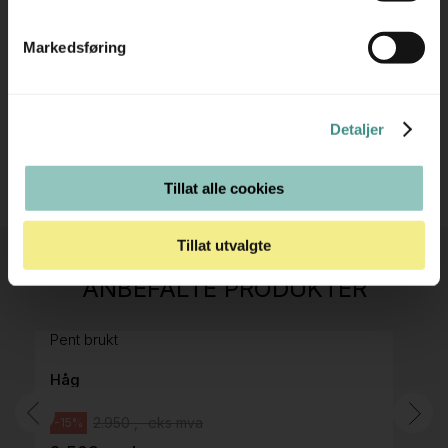
RING OSS PÅ 22 15 15 00
Markedsføring
E-POST
Detaljer
Tillat alle cookies
Stk.
814
Tillat utvalgte
H05 5600 Swingback-armlene Mørk
ANBEFALTE PRODUKTER
grått stoff (Sellgren Punto 844) grått fotkryss,
Pent brukt
Håg
2.950 ,- eks mva
-15%