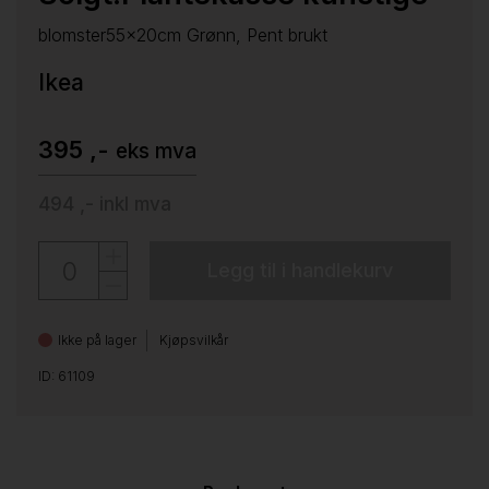
blomster55x20cm Grønn, Pent brukt
Ikea
395 ,-
eks mva
494 ,-
inkl mva
Legg til i handlekurv
Ikke på lager
Kjøpsvilkår
ID: 61109