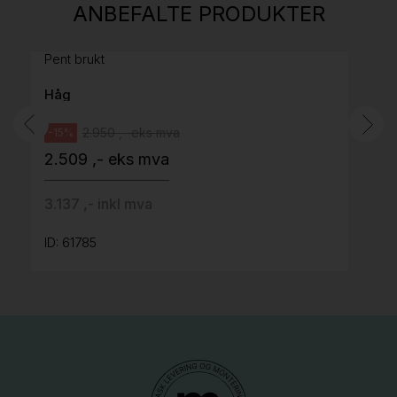
ANBEFALTE PRODUKTER
grått stoff (Sellgren Punto 844) grått fotkryss,
Pent brukt
Håg
2.950 ,- eks mva
-15%
2.509 ,- eks mva
3.137 ,- inkl mva
ID: 61785