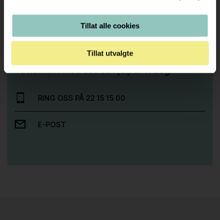
Tillat alle cookies
Trenger du hjelp med et større kjøp eller
Tillat utvalgte
prosjekt?
Ta kontakt med oss så hjelper vi deg!
RING OSS PÅ 22 15 15 00
E-POST
Stk.
814
H05 5600 Swingback-armlene Mørk