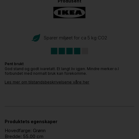
Produsent
Sparer miljøet for ca 5 kg CO
2
Pent brukt
God stand og godt ivaretatt. Et langt liv igjen. Mindre merker o.l
forbundet med normalt bruk kan forekomme.
Les mer om tilstandsbeskrivelsene våre her
Produktets egenskaper
Hovedfarge:
Grønn
Bredde:
55.00 cm