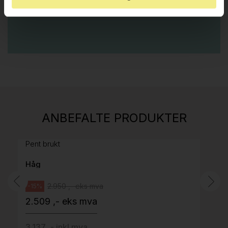
E-POST
Stk.
814
H05 5600 Swingback-armlene Mørk
ANBEFALTE PRODUKTER
grått stoff (Sellgren Punto 844) grått fotkryss,
Pent brukt
Håg
2.950 ,- eks mva
-15%
2.509 ,- eks mva
3.137 ,- inkl mva