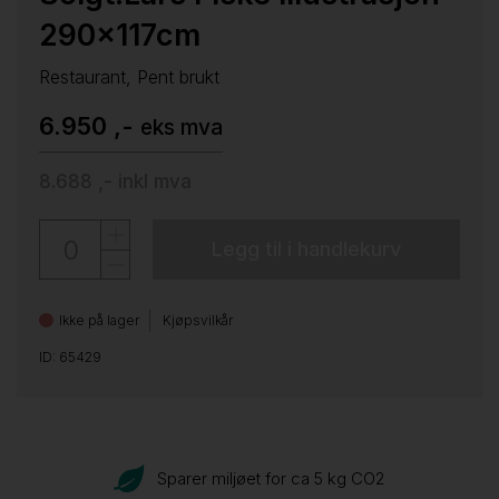
290x117cm
Restaurant, Pent brukt
6.950 ,-
eks mva
8.688 ,-
inkl mva
Legg til i handlekurv
Ikke på lager
Kjøpsvilkår
ID: 65429
Sparer miljøet for ca 5 kg CO
2