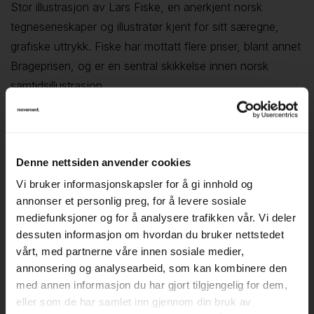
Stor illustrasjon av Lars Fiske, en anerkjent norsk
tegneserieskaper og illustratør kjent for sitt særegne,
grafiske uttrykk. Fiske har mottatt flere priser, blant annet
Brageprisen, og er en sentral skikkelse innen norsk
samtidsillustrasjon.
Motivet viser en livlig og detaljert scene fra et
interiørmiljø, fylt med karakteristiske figurer og
situasjoner. Illustrasjonen har et humoristisk og
Denne nettsiden anvender cookies
fortellende preg, med mange små detaljer som gir noe å
oppdage over tid.
Vi bruker informasjonskapsler for å gi innhold og
annonser et personlig preg, for å levere sosiale
Illustrasjonen er trykket på kappapapp og innrammet i en
mediefunksjoner og for å analysere trafikken vår. Vi deler
smal sort ramme, noe som gir et lett og moderne uttrykk.
dessuten informasjon om hvordan du bruker nettstedet
Med størrelse 290x117 cm fungerer bildet som et tydelig
vårt, med partnerne våre innen sosiale medier,
blikkfang i rommet.
annonsering og analysearbeid, som kan kombinere den
▪ Kunstner: Lars Fiske
med annen informasjon du har gjort tilgjengelig for dem,
▪ 290x117 cm
eller som de har samlet inn gjennom din bruk av