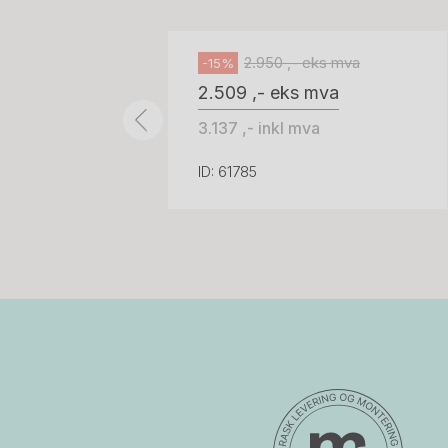
Håg
2.950 ,- eks mva
-15%
2.509 ,- eks mva
3.137 ,- inkl mva
ID: 61785