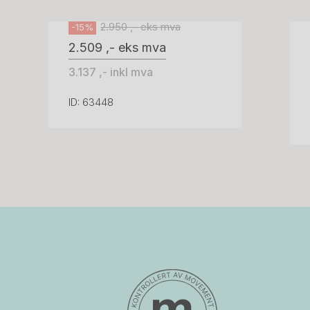
2.950 ,- eks mva
-15%
2.509 ,- eks mva
3.137 ,- inkl mva
ID: 63448