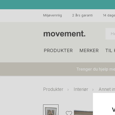
Miljøvennlig
2 års garanti
14 dager
PRODUKTER
MERKER
TIL
Trenger du hjelp med
Produkter
Interiør
Annet in
V