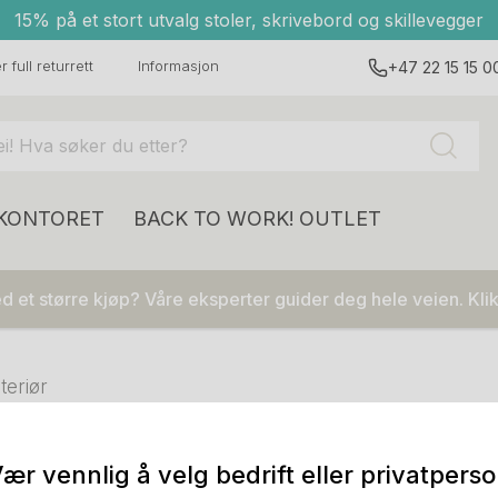
15% på et stort utvalg stoler, skrivebord og skillevegger
 full returrett
Informasjon
+47 22 15 15 0
 KONTORET
BACK TO WORK!
OUTLET
 et større kjøp? Våre eksperter guider deg hele veien. Klik
teriør
ær vennlig å velg bedrift eller privatpers