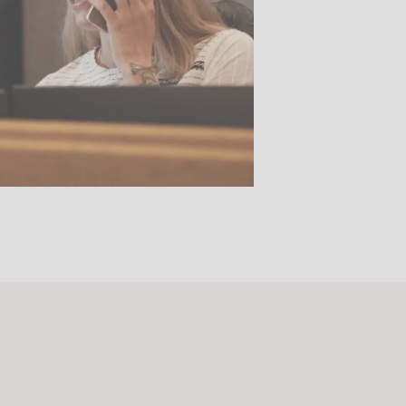
Stk.
518
H05 5600 Swingback-armlene Blått
stoff (Sellgren Punto 524), grått
Abstracta
fotkryss, Pent brukt