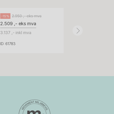
100 ,- eks 
Håg
125 ,- inkl m
2.950 ,- eks mva
-15%
2.509 ,- eks mva
ID: 64758
3.137 ,- inkl mva
ID: 61783