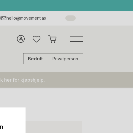
0
hello@movement.as
Bedrift
Privatperson
k her for kjøpshjelp.
on