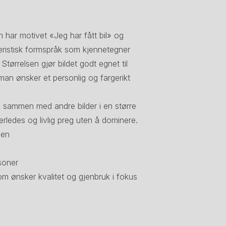
n har motivet «Jeg har fått bil» og
eristisk formspråk som kjennetegner
Størrelsen gjør bildet godt egnet til
an ønsker et personlig og fargerikt
 sammen med andre bilder i en større
erledes og livlig preg uten å dominere.
sen
soner
som ønsker kvalitet og gjenbruk i fokus