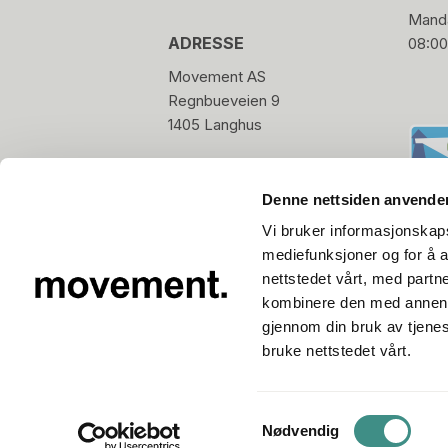
Manda
ADRESSE
08:00
Movement AS
Regnbueveien 9
1405 Langhus
hello@movement.as
Tlf.
+47 22 15 15 00
Denne nettsiden anvende
Vi bruker informasjonskapsl
mediefunksjoner og for å a
nettstedet vårt, med part
kombinere den med annen in
gjennom din bruk av tjene
bruke nettstedet vårt.
Samtykkevalg
Nødvendig