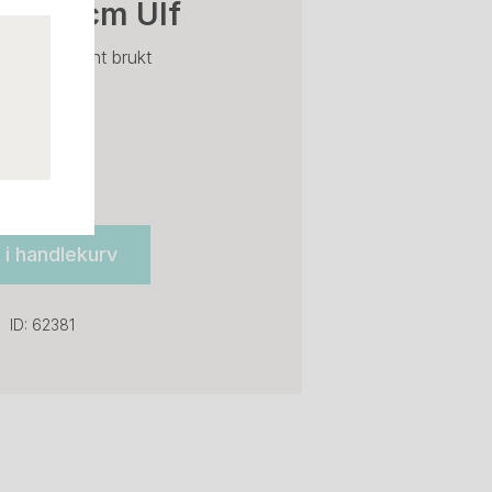
64x74 cm Ulf
ått bil", Pent brukt
l i handlekurv
ID: 62381