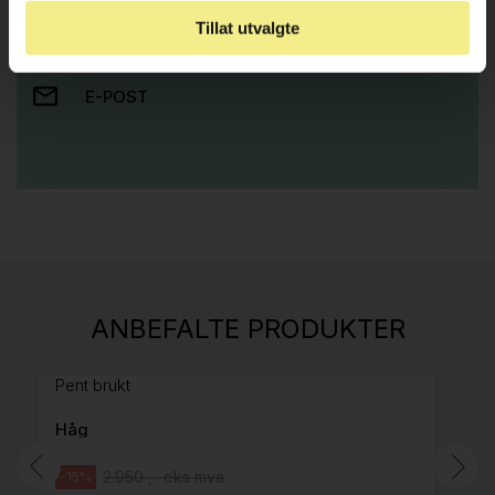
Tillat utvalgte
RING OSS PÅ 22 15 15 00
E-POST
Stk.
814
H05 5600 Swingback-armlene Mørk
ANBEFALTE PRODUKTER
grått stoff (Sellgren Punto 844) grått fotkryss,
Pent brukt
Håg
2.950 ,- eks mva
-15%