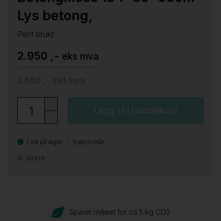
Lys betong,
Pent brukt
2.950 ,-
eks mva
3.688 ,-
inkl mva
Legg til i handlekurv
1 stk på lager
Kjøpsvilkår
ID: 62429
Sparer miljøet for ca 5 kg CO
2