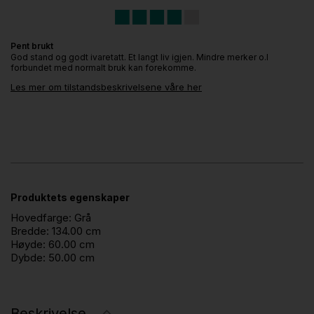
Pent brukt
God stand og godt ivaretatt. Et langt liv igjen. Mindre merker o.l
forbundet med normalt bruk kan forekomme.
Les mer om tilstandsbeskrivelsene våre her
Produktets egenskaper
Hovedfarge:
Grå
Bredde:
134.00 cm
Høyde:
60.00 cm
Dybde:
50.00 cm
Beskrivelse