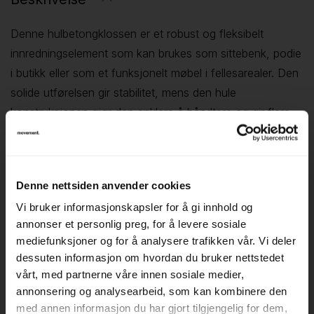
Denne hulbetongklossen er et robust og fleksibelt
innredningselement som kan brukes som sittebenk, podie
i butikk eller som et funksjonelt møbel i fellesarealer. Den
solide utførelsen gir stabilitet, mens den hule
konstruksjonen gjør den enklere å håndtere og gir flere
muligheter for plassering og bruk.
Med en størrelse på 134 × 50 × 60 cm gir klossen en
romslig sitteflate og fungerer godt i soner der man ønsker
Denne nettsiden anvender cookies
en slitesterk løsning som tåler hyppig bruk. Den rette
Vi bruker informasjonskapsler for å gi innhold og
formen gjør det enkelt å kombinere flere klosser eller
annonser et personlig preg, for å levere sosiale
integrere den i ulike typer interiør, både i offentlige og
mediefunksjoner og for å analysere trafikken vår. Vi deler
private områder.
dessuten informasjon om hvordan du bruker nettstedet
▪ robust løsning som tåler daglig bruk
vårt, med partnerne våre innen sosiale medier,
▪ hul konstruksjon for fleksibel plassering
annonsering og analysearbeid, som kan kombinere den
▪ kan brukes som sittebenk, podie eller praktisk
med annen informasjon du har gjort tilgjengelig for dem,