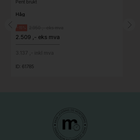
Pent brukt
Håg
2.950 ,- eks mva
-15%
2.509 ,- eks mva
3.137 ,- inkl mva
ID: 61785