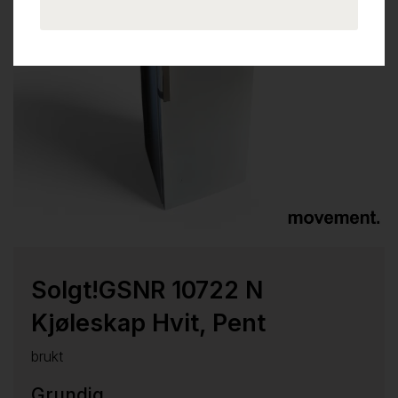
Solgt!GSNR 10722 N
Kjøleskap Hvit, Pent
brukt
Grundig