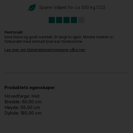
Sparer miljøet for ca 300 kg CO
2
Pent brukt
God stand og godt ivaretatt. Et langt liv igjen. Mindre merker o.l
forbundet med normalt bruk kan forekomme.
Les mer om tilstandsbeskrivelsene våre her
Produktets egenskaper
Hovedfarge:
Hvit
Bredde:
60.00 cm
Høyde:
65.00 cm
Dybde:
185.00 cm