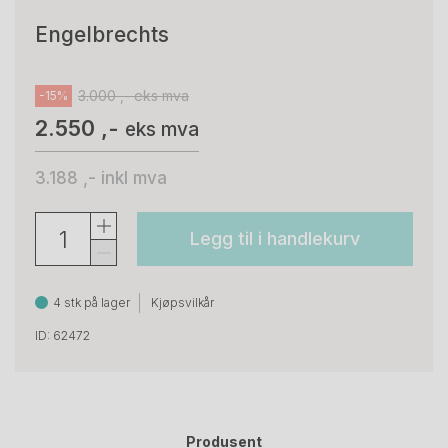
Engelbrechts
3.000 ,- eks mva
-15%
2.550 ,-
eks mva
3.188 ,-
inkl mva
Legg til i handlekurv
4 stk på lager
Kjøpsvilkår
ID: 62472
Produsent