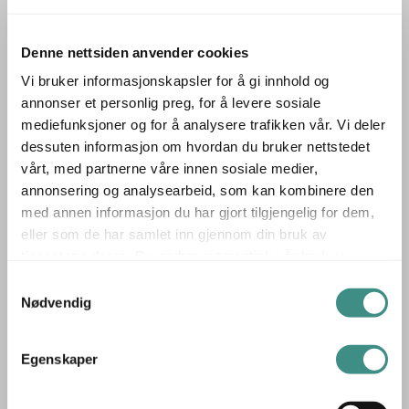
Sittehøyde:
84.00 cm
Denne nettsiden anvender cookies
Vi bruker informasjonskapsler for å gi innhold og
Beskrivelse
annonser et personlig preg, for å levere sosiale
mediefunksjoner og for å analysere trafikken vår. Vi deler
Kevi 2534U fra Engelbrechts, nå produsert av Montana
dessuten informasjon om hvordan du bruker nettstedet
Furniture, er en høy stol utviklet for bruk ved barbord
vårt, med partnerne våre innen sosiale medier,
eller høye arbeidsflater. Modellen er fullpolstret for økt
annonsering og analysearbeid, som kan kombinere den
komfort og har fotkryss som gir stabilitet og støtte under
med annen informasjon du har gjort tilgjengelig for dem,
bruk.
eller som de har samlet inn gjennom din bruk av
tjenestene deres. Du godtar automatisk vår bruk av
Den klassiske Kevi-serien, designet av Jørgen
informasjonskapsler ved å bruke nettstedet vårt.
Samtykkevalg
Rasmussen, er kjent for sitt funksjonelle og tidløse
Nødvendig
formspråk. 2534U kombinerer den ikoniske
konstruksjonen med moderne komfort, og passer godt i
Egenskaper
både møterom, prosjektsoner og sosiale områder.