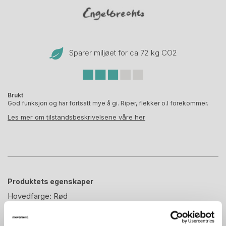
Sparer miljøet for ca 72 kg CO
2
Brukt
God funksjon og har fortsatt mye å gi. Riper, flekker o.l forekommer.
Les mer om tilstandsbeskrivelsene våre her
Produktets egenskaper
Hovedfarge:
Rød
Bredde:
46.00 cm
Høyde:
116.00 cm
Dybde:
60.00 cm