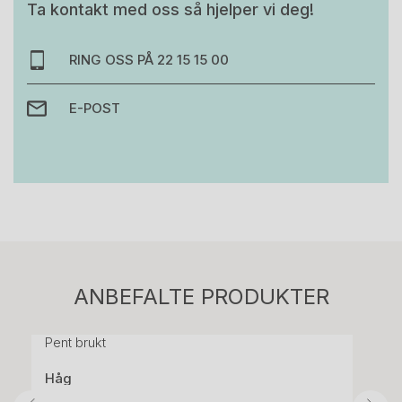
Ta kontakt med oss så hjelper vi deg!
RING OSS PÅ 22 15 15 00
E-POST
Stk.
814
H05 5600 Swingback-armlene Mørk
ANBEFALTE PRODUKTER
grått stoff (Sellgren Punto 844) grått fotkryss,
Pent brukt
Håg