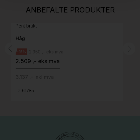
H05 5600 Swingback-armlene Mørk
ANBEFALTE PRODUKTER
grått stoff (Sellgren Punto 844) grått fotkryss,
Pent brukt
Håg
2.950 ,- eks mva
-15%
2.509 ,- eks mva
3.137 ,- inkl mva
ID: 61785