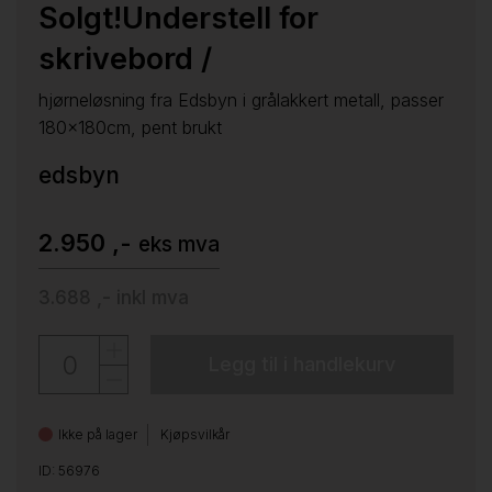
Solgt!Understell for
skrivebord /
hjørneløsning fra Edsbyn i grålakkert metall, passer
180x180cm, pent brukt
edsbyn
2.950 ,-
eks mva
3.688 ,-
inkl mva
Legg til i handlekurv
Ikke på lager
Kjøpsvilkår
ID: 56976