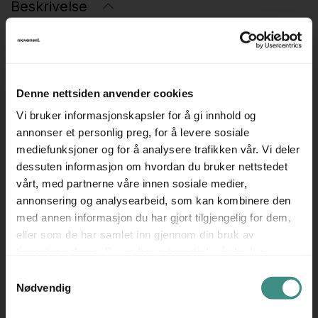
Beskrivelse
Understell for skrivebord med elektrisk hevsenk.
Hjørneløsning
Produsent: Edsbyn / Swedstyle
Denne nettsiden anvender cookies
Farge på understell: grålakkert metall
Vi bruker informasjonskapsler for å gi innhold og
Passer bordplate størrelse 180x180cm, understellet kan
annonser et personlig preg, for å levere sosiale
mediefunksjoner og for å analysere trafikken vår. Vi deler
justeres i bredden for å passe andre størrelser.
dessuten informasjon om hvordan du bruker nettstedet
Venstreløsning avbildet, men kan også leveres som
vårt, med partnerne våre innen sosiale medier,
høyreløsning
annonsering og analysearbeid, som kan kombinere den
med annen informasjon du har gjort tilgjengelig for dem,
Prisen er pr stk.
eller som de har samlet inn gjennom din bruk av
tjenestene deres. Du godtar automatisk vår bruk av
informasjonskapsler ved å bruke nettstedet vårt.
Samtykkevalg
Nødvendig
Tilleggsinfo