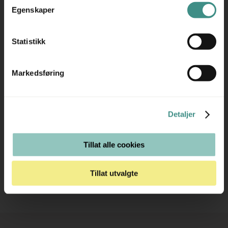
Egenskaper
Statistikk
Trenger du hjelp med et større kjøp eller
prosjekt?
Markedsføring
Ta kontakt med oss så hjelper vi deg!
RING OSS PÅ 22 15 15 00
Detaljer
E-POST
Tillat alle cookies
Tillat utvalgte
Stk.
814