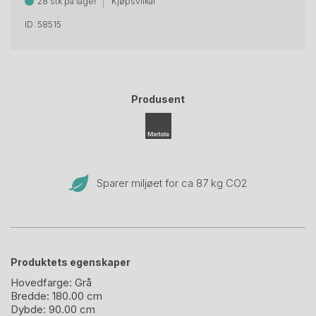
28 stk på lager
Kjøpsvilkår
ID: 58515
Produsent
Sparer miljøet for ca 87 kg CO
2
Produktets egenskaper
Hovedfarge:
Grå
Bredde:
180.00 cm
Dybde:
90.00 cm