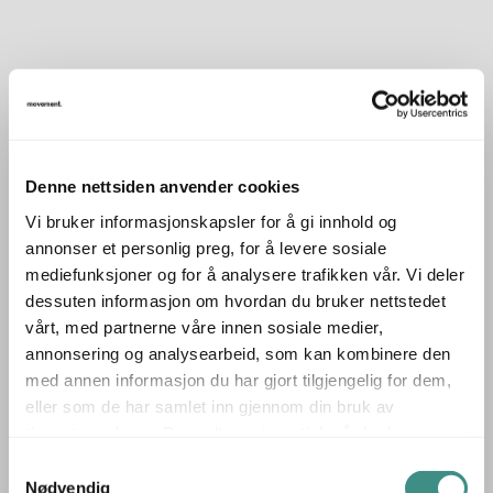
Beskrivelse
Skrivebord med elektrisk hevsenk, pent brukt.
Produsent: Martela
Denne nettsiden anvender cookies
Understell: Grålakkert metall
Vi bruker informasjonskapsler for å gi innhold og
Platefarge: Grå linoleum med kantlist i metall
annonser et personlig preg, for å levere sosiale
mediefunksjoner og for å analysere trafikken vår. Vi deler
Plate trekkes ut mot bruker for enkel tilgang til kabelkanal.
dessuten informasjon om hvordan du bruker nettstedet
Skjøteledning i kabelkanal medfølger.
vårt, med partnerne våre innen sosiale medier,
annonsering og analysearbeid, som kan kombinere den
Se også våre andre annonser for et godt utvalg av
med annen informasjon du har gjort tilgjengelig for dem,
forskjellige skrivebord med elektrisk hevesenke-funksjon.
eller som de har samlet inn gjennom din bruk av
Prisen er oppgitt pr bord eks mva.
tjenestene deres. Du godtar automatisk vår bruk av
informasjonskapsler ved å bruke nettstedet vårt.
Samtykkevalg
Nødvendig