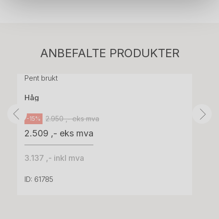
Stk.
814
H05 5600 Swingback-armlene Mørk
ANBEFALTE PRODUKTER
grått stoff (Sellgren Punto 844) grått fotkryss,
Pent brukt
Håg
2.950 ,- eks mva
-15%
2.509 ,- eks mva
3.137 ,- inkl mva
ID: 61785