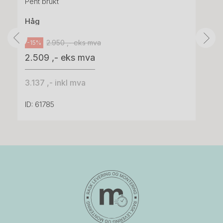
Pent brukt
Håg
2.950 ,- eks mva
-15%
2.509 ,- eks mva
3.137 ,- inkl mva
ID: 61785