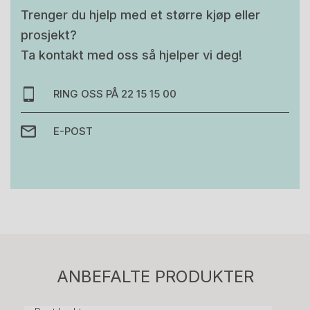
Trenger du hjelp med et større kjøp eller
prosjekt?
Ta kontakt med oss så hjelper vi deg!
RING OSS PÅ 22 15 15 00
E-POST
Stk.
814
H05 5600 Swingback-armlene Mørk
ANBEFALTE PRODUKTER
grått stoff (Sellgren Punto 844) grått fotkryss,