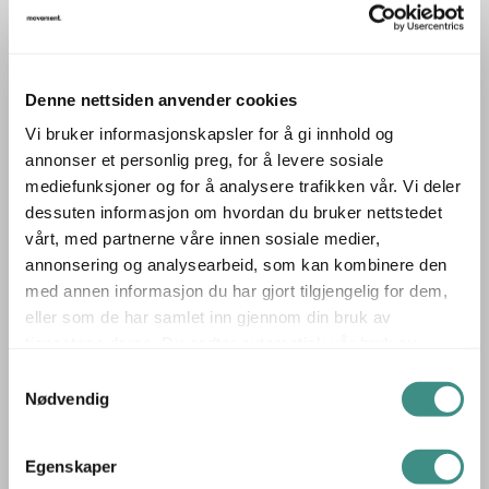
veksle mellom sittende og stående arbeid, og bidrar
dermed til å forbedre arbeidskomforten og redusere
belastningen på kroppen. Dette skrivebordet er perfekt
Denne nettsiden anvender cookies
for både kontorer og hjemmekontorer, og gir deg
muligheten til å tilpasse arbeidsstillingen gjennom hele
Vi bruker informasjonskapsler for å gi innhold og
annonser et personlig preg, for å levere sosiale
arbeidsdagen.
mediefunksjoner og for å analysere trafikken vår. Vi deler
✅ Hevsenk-funksjon – tilpass bordet til sittende eller
dessuten informasjon om hvordan du bruker nettstedet
stående arbeid for bedre ergonomi.
vårt, med partnerne våre innen sosiale medier,
✅ Romslig størrelse 180x80 cm – gir plass til
annonsering og analysearbeid, som kan kombinere den
arbeidsutstyr og mer.
med annen informasjon du har gjort tilgjengelig for dem,
✅ Ergonomisk design – fremmer en bedre arbeidsstilling
eller som de har samlet inn gjennom din bruk av
tjenestene deres. Du godtar automatisk vår bruk av
og helse gjennom dagen.
informasjonskapsler ved å bruke nettstedet vårt.
Velg et brukt Q20 skrivebord med hevsenk for en
Samtykkevalg
Nødvendig
komfortabel og fleksibel arbeidsopplevelse.
Produsent: Holmris
Egenskaper
Holmris er en dansk produsent av kontormøbler med