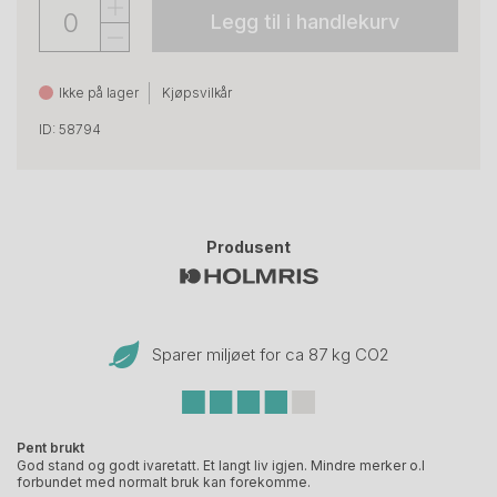
Legg til i handlekurv
Ikke på lager
Kjøpsvilkår
ID: 58794
Produsent
Sparer miljøet for ca 87 kg CO
2
Pent brukt
God stand og godt ivaretatt. Et langt liv igjen. Mindre merker o.l
forbundet med normalt bruk kan forekomme.