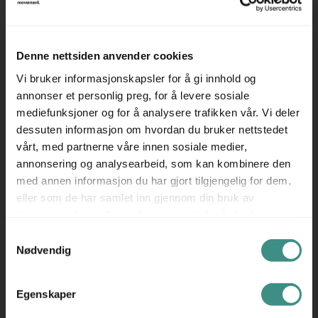
Prisen er pr bord.
Evt avbildede stoler selges separat, se andre annonser.
Denne nettsiden anvender cookies
Husk at alle våre møtebord leveres demontert. Ta
Vi bruker informasjonskapsler for å gi innhold og
kontakt med oss for tilbud / overslag, dersom du har
annonser et personlig preg, for å levere sosiale
behov for hjelp til montering.
mediefunksjoner og for å analysere trafikken vår. Vi deler
Se også våre andre annonser for et godt utvalg i
dessuten informasjon om hvordan du bruker nettstedet
vårt, med partnerne våre innen sosiale medier,
møtebord og konferansebord.
annonsering og analysearbeid, som kan kombinere den
med annen informasjon du har gjort tilgjengelig for dem,
eller som de har samlet inn gjennom din bruk av
tjenestene deres. Du godtar automatisk vår bruk av
Tilleggsinfo
informasjonskapsler ved å bruke nettstedet vårt.
Samtykkevalg
Nødvendig
Egenskaper
Trenger du hjelp med et større kjøp eller