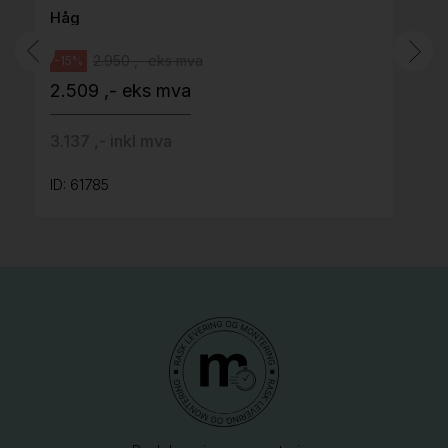
Håg
2.950 ,- eks mva
-15%
2.509 ,- eks mva
3.137 ,- inkl mva
ID: 61785