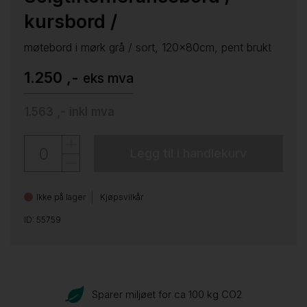
kursbord /
møtebord i mørk grå / sort, 120x80cm, pent brukt
1.250 ,-
eks mva
1.563 ,-
inkl mva
Legg til i handlekurv
Ikke på lager
Kjøpsvilkår
ID: 55759
Sparer miljøet for ca 100 kg CO
2