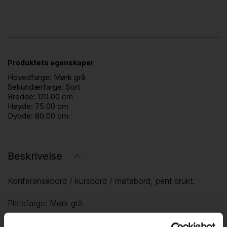
Produktets egenskaper
Hovedfarge:
Mørk grå
Sekundærfarge:
Sort
Bredde:
120.00 cm
Høyde:
75.00 cm
Dybde:
80.00 cm
Beskrivelse
Konferansebord / kursbord / møtebord, pent brukt.
Platefarge: Mørk grå
Understell i sort