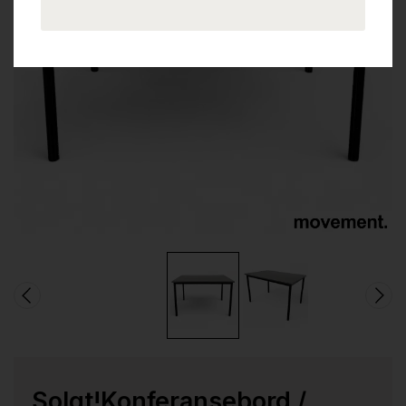
Solgt!Konferansebord /