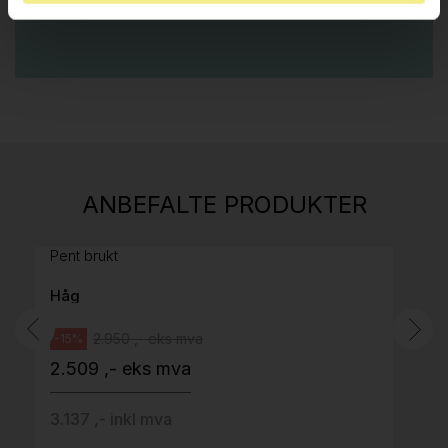
Stk.
814
H05 5600 Swingback-armlene Mørk
ANBEFALTE PRODUKTER
grått stoff (Sellgren Punto 844) grått fotkryss,
Pent brukt
Håg
2.950 ,- eks mva
-15%
2.509 ,- eks mva
3.137 ,- inkl mva