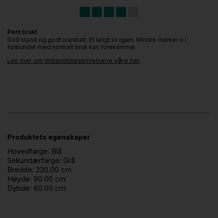
Pent brukt
God stand og godt ivaretatt. Et langt liv igjen. Mindre merker o.l
forbundet med normalt bruk kan forekomme.
Les mer om tilstandsbeskrivelsene våre her
Produktets egenskaper
Hovedfarge:
Blå
Sekundærfarge:
Grå
Bredde:
220.00 cm
Høyde:
90.00 cm
Dybde:
60.00 cm