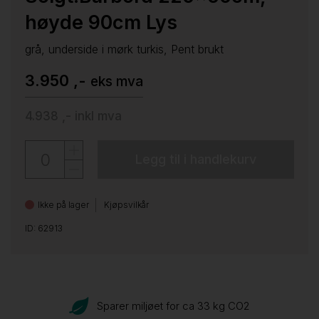
høyde 90cm Lys
grå, underside i mørk turkis, Pent brukt
3.950 ,-
eks mva
4.938 ,-
inkl mva
Legg til i handlekurv
Ikke på lager
Kjøpsvilkår
ID: 62913
Sparer miljøet for ca 33 kg CO
2