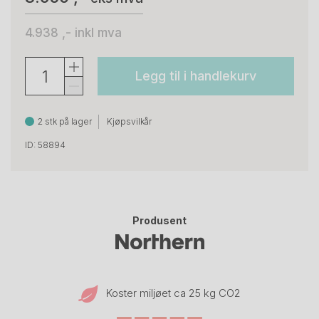
4.938 ,-
inkl mva
Legg til i handlekurv
2 stk på lager
Kjøpsvilkår
ID: 58894
Produsent
Koster miljøet ca 25 kg CO
2