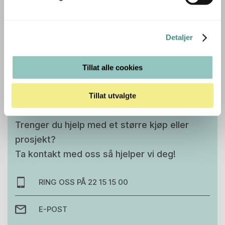
personlighet og funksjon.
Detaljer
Tilleggsinfo
Tillat alle cookies
Tillat utvalgte
Trenger du hjelp med et større kjøp eller
prosjekt?
Ta kontakt med oss så hjelper vi deg!
RING OSS PÅ 22 15 15 00
E-POST