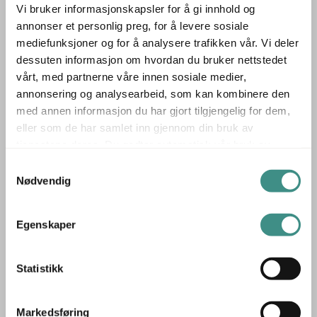
✅ Tidløs nordisk estetikk – Passer perfekt i stue, kontor
Vi bruker informasjonskapsler for å gi innhold og
annonser et personlig preg, for å levere sosiale
eller loungeområder
mediefunksjoner og for å analysere trafikken vår. Vi deler
Acorn Floor fra Northern er et ideelt valg for deg som
dessuten informasjon om hvordan du bruker nettstedet
ønsker en dekorativ og funksjonell gulvlampe med en
vårt, med partnerne våre innen sosiale medier,
tydelig skandinavisk identitet.
annonsering og analysearbeid, som kan kombinere den
Produsent: Northern
med annen informasjon du har gjort tilgjengelig for dem,
Northern er en norsk designprodusent som kombinerer
eller som de har samlet inn gjennom din bruk av
tjenestene deres. Du godtar automatisk vår bruk av
skandinavisk enkelhet med uttrykksfull formgivning.
informasjonskapsler ved å bruke nettstedet vårt.
Samtykkevalg
Selskapet ble etablert med utgangspunkt i belysning, men
Nødvendig
har siden utvidet sortimentet til å inkludere møbler og
interiørprodukter med tydelig identitet. Northern
Egenskaper
samarbeider med både etablerte og unge designere, og
legger vekt på naturlige materialer, funksjonell design og
en uformell, men sofistikert estetikk. Resultatet er
Statistikk
produkter som passer like godt i hjemmet som i offentlige
miljøer – alltid med en balanse mellom varme,
Markedsføring