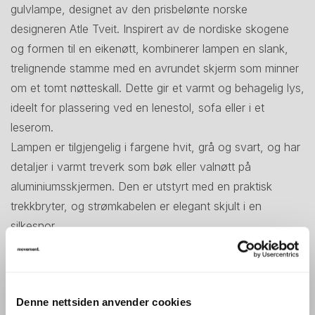
gulvlampe, designet av den prisbelønte norske
designeren Atle Tveit. Inspirert av de nordiske skogene
og formen til en eikenøtt, kombinerer lampen en slank,
trelignende stamme med en avrundet skjerm som minner
om et tomt nøtteskall. Dette gir et varmt og behagelig lys,
ideelt for plassering ved en lenestol, sofa eller i et
leserom.
Lampen er tilgjengelig i fargene hvit, grå og svart, og har
detaljer i varmt treverk som bøk eller valnøtt på
aluminiumsskjermen. Den er utstyrt med en praktisk
trekkbryter, og strømkabelen er elegant skjult i en
silkesnor.
✅ Designet av Atle Tveit – Prisbelønt norsk designer med
inspirasjon fra naturen
✅ Justerbart lampehode – Gir fleksibel belysning der det
Denne nettsiden anvender cookies
trengs