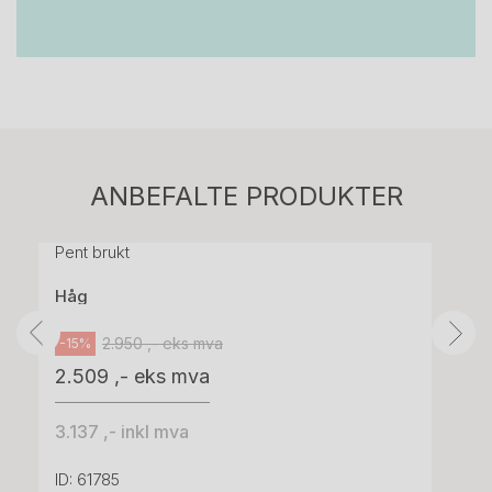
Stk.
814
H05 5600 Swingback-armlene Mørk
ANBEFALTE PRODUKTER
grått stoff (Sellgren Punto 844) grått fotkryss,
Pent brukt
Håg
2.950 ,- eks mva
-15%
2.509 ,- eks mva
3.137 ,- inkl mva
ID: 61785