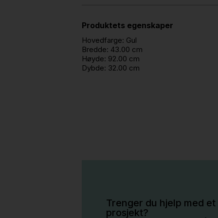
Produktets egenskaper
Hovedfarge:
Gul
Bredde:
43.00 cm
Høyde:
92.00 cm
Dybde:
32.00 cm
Trenger du hjelp med et 
prosjekt?