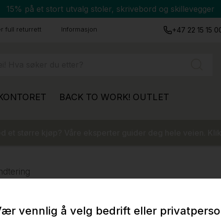
15% på et stort utvalg stoler, skrivebord og skillevegger
 full returrett
Informasjon
+47 22 15 15 0
 KONTORET
BACK TO WORK!
OUTLET
 et større kjøp? Våre eksperter guider deg hele veien. Klik
ndtering
ær vennlig å velg bedrift eller privatpers