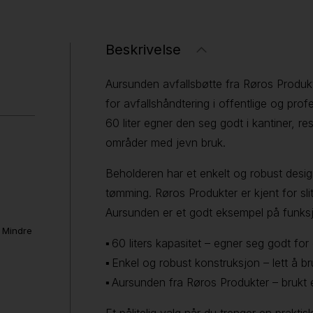
Beskrivelse
Aursunden avfallsbøtte fra Røros Produkt
for avfallshåndtering i offentlige og prof
60 liter egner den seg godt i kantiner, r
områder med jevn bruk.
Beholderen har et enkelt og robust design
tømming. Røros Produkter er kjent for sli
Aursunden er et godt eksempel på funksj
. Mindre
▪ 60 liters kapasitet – egner seg godt f
▪ Enkel og robust konstruksjon – lett å b
▪ Aursunden fra Røros Produkter – brukt 