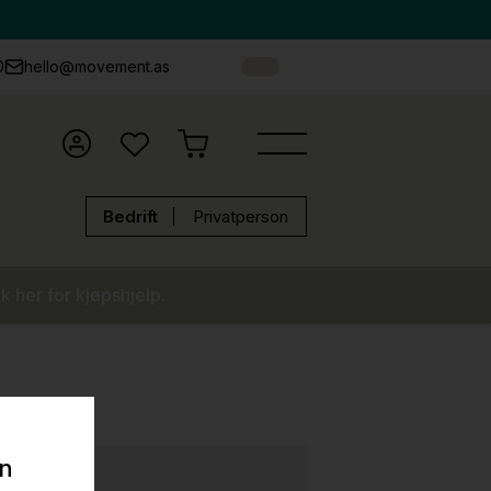
0
hello@movement.as
Bedrift
Privatperson
k her for kjøpshjelp.
on