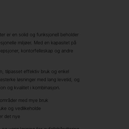
er er en solid og funksjonell beholder
esjonelle miljøer. Med en kapasitet på
esepsjoner, kontorfelleskap og andre
, tilpasset effektiv bruk og enkel
testerke løsninger med lang levetid, og
on og kvalitet i kombinasjon.
or områder med mye bruk
ruke og vedlikeholde
er det nye