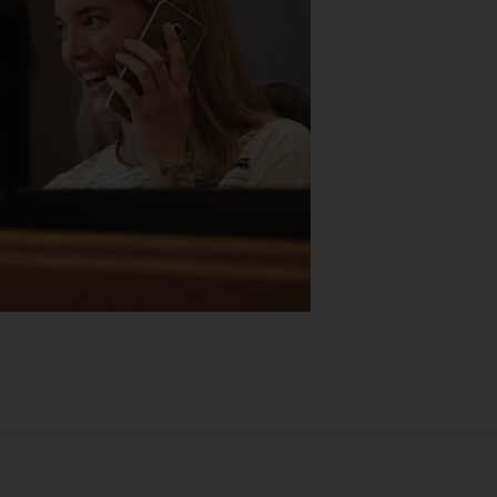
Stk.
518
H05 5600 Swingback-armlene Blått