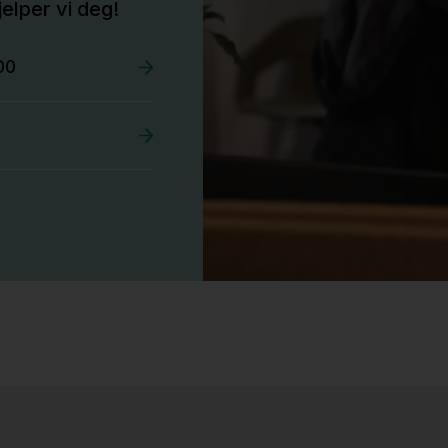
elper vi deg!
00
Stk.
527
Tellus 180x80cm Hvit plate med sort