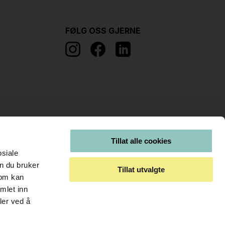
FØLG OSS GJERNE
Tillat alle cookies
osiale
n du bruker
Tillat utvalgte
som kan
mlet inn
ler ved å