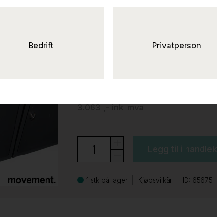
Aursunden 60L Grålak
gult lokk, Pent brukt
Røros Produkter
Bedrift
Privatperson
2.450 ,-
eks mva
3.063 ,-
inkl mva
Legg til i handle
1 stk på lager
Kjøpsvilkår
ID: 65675