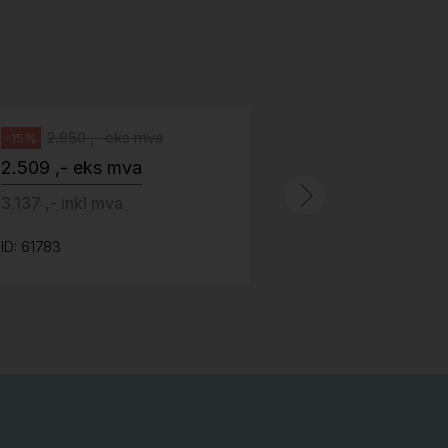
stoff (Sellgren Punto 524), grått
Abstracta
fotkryss, Pent brukt
100 ,- eks 
Håg
125 ,- inkl m
2.950 ,- eks mva
-15%
2.509 ,- eks mva
ID: 64758
3.137 ,- inkl mva
ID: 61783