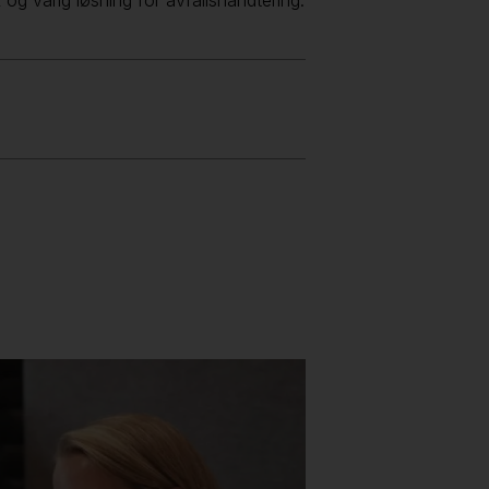
k og varig løsning for avfallshåndtering.