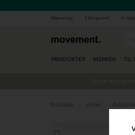
Miljøvennlig
2 års garanti
14 dager
PRODUKTER
MERKER
TIL
Trenger du hjelp med
Produkter
Annet
Avfallshå
V