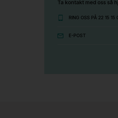
Ta kontakt med oss så hj
RING OSS PÅ 22 15 15 
E-POST
Stk.
814
H05 5600 Swingback-armlene Mørk