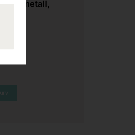
kert metall,
kurv