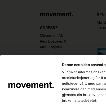
ÅPN
Manda
ADRESSE
08:00
Movement AS
Regnbueveien 9
1405 Langhus
hello@movement.as
Tlf.
+47 22 15 15 00
Denne nettsiden anvende
Vi bruker informasjonskapsl
mediefunksjoner og for å a
nettstedet vårt, med part
kombinere den med annen in
gjennom din bruk av tjene
bruke nettstedet vårt.