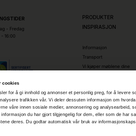
PRODUKTER
INGSTIDER
INSPIRASJON
g - Fredag
 - 16:00
Informasjon
Transport
Vi kjøper møblene dine
r cookies
er for å gi innhold og annonser et personlig preg, for å levere s
nalysere trafikken vår. Vi deler dessuten informasjon om hvorda
nerne våre innen sosiale medier, annonsering og analysearbeid, 
formasjon du har gjort tilgjengelig for dem, eller som de har sa
stene deres. Du godtar automatisk vår bruk av informasjonskaps