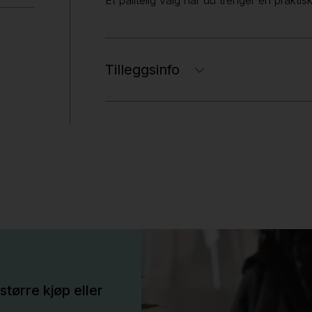
Et pålitelig valg når du trenger en praktis
Tilleggsinfo
større kjøp eller