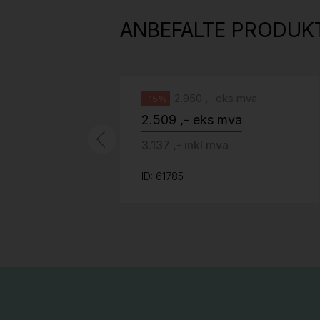
grått stoff (Sellgren Punto 844)
ANBEFALTE PRODUK
grått fotkryss, Pent brukt
Håg
2.950 ,- eks mva
-15%
2.509 ,- eks mva
3.137 ,- inkl mva
ID: 61785