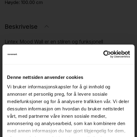
Høyde:
100.00 cm
Beskrivelse
Lintex Mood Wall er en stilren og funksjonell
glasskrivetavle med en rammeløs design som passer
perfekt i moderne kontormiljøer. Med en størrelse på
150x100 cm gir den ekstra skriveplass til notater, planer
og idéutvikling. Den magnetiske glassoverflaten gjør det
Denne nettsiden anvender cookies
enkelt å feste dokumenter, samtidig som den er enkel å
Vi bruker informasjonskapsler for å gi innhold og
rengjøre og gir en jevn skriveopplevelse.
annonser et personlig preg, for å levere sosiale
✅ Stor skriveflate – 150x100 cm for bedre oversikt og
mediefunksjoner og for å analysere trafikken vår. Vi deler
dessuten informasjon om hvordan du bruker nettstedet
mer plass til idémyldring.
vårt, med partnerne våre innen sosiale medier,
✅ Magnetisk og slitesterk – Fest notater og dokumenter
annonsering og analysearbeid, som kan kombinere den
direkte på tavlen.
med annen informasjon du har gjort tilgjengelig for dem,
✅ Elegant og moderne – Rammeløst design for en ren og