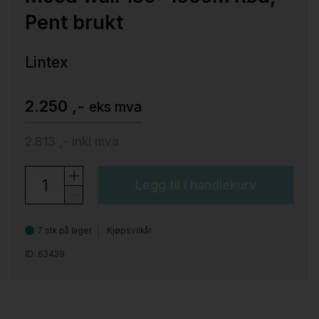
Pent brukt
Lintex
2.250 ,-
eks mva
2.813 ,-
inkl mva
Legg til i handlekurv
7 stk på lager
Kjøpsvilkår
ID: 63439