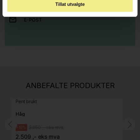
RING OSS PÅ 22 15 15 00
Tillat utvalgte
E-POST
Stk.
814
H05 5600 Swingback-armlene Mørk
ANBEFALTE PRODUKTER
grått stoff (Sellgren Punto 844) grått fotkryss,
Pent brukt
Håg
2.950 ,- eks mva
-15%
2.509 ,- eks mva