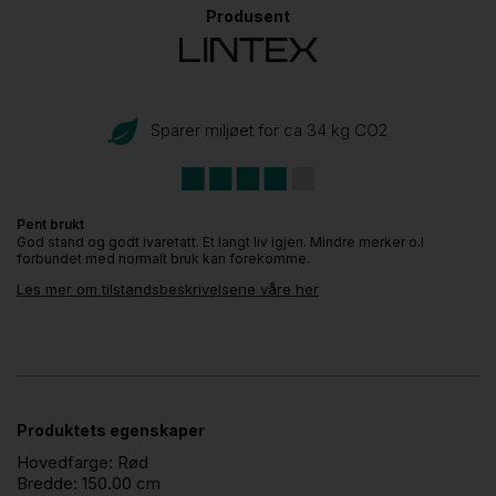
Produsent
Sparer miljøet for ca 34 kg CO
2
Pent brukt
God stand og godt ivaretatt. Et langt liv igjen. Mindre merker o.l
forbundet med normalt bruk kan forekomme.
Les mer om tilstandsbeskrivelsene våre her
Produktets egenskaper
Hovedfarge:
Rød
Bredde:
150.00 cm