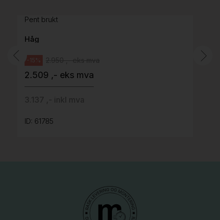
grått stoff (Sellgren Punto 844) grått fotkryss,
Pent brukt
Håg
2.950 ,- eks mva
-15%
2.509 ,- eks mva
3.137 ,- inkl mva
ID: 61785