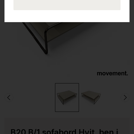
B20 B/1 sofabord Hvit, ben i