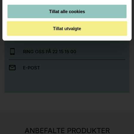
Tillat alle cookies
Trenger du hjelp med et større kjøp eller
prosjekt?
Tillat utvalgte
Ta kontakt med oss så hjelper vi deg!
RING OSS PÅ 22 15 15 00
E-POST
Stk.
814
H05 5600 Swingback-armlene Mørk
ANBEFALTE PRODUKTER