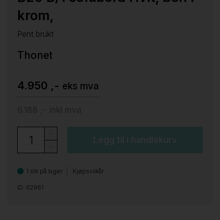
krom,
Pent brukt
Thonet
4.950 ,-
eks mva
6.188 ,-
inkl mva
Legg til i handlekurv
1 stk på lager
Kjøpsvilkår
ID: 62961