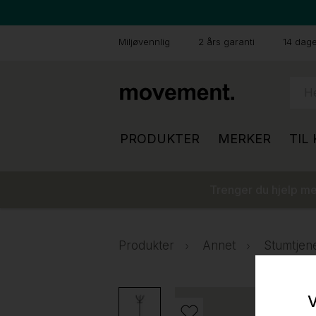
Miljøvennlig
2 års garanti
14 dager
PRODUKTER
MERKER
TIL
Trenger du hjelp med
Produkter
Annet
Stumtjen
V