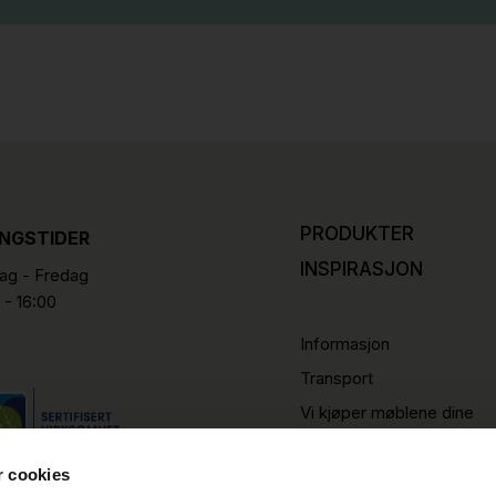
PRODUKTER
INGSTIDER
INSPIRASJON
g - Fredag
 - 16:00
Informasjon
Transport
Vi kjøper møblene dine
r cookies