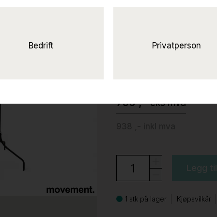
Rørmekano stum
Pent
brukt
Bedrift
Privatperson
Rörmekano
750 ,-
eks mva
938 ,-
inkl mva
Legg ti
1 stk på lager
Kjøpsvilkår