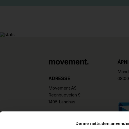
ÅPN
Manda
ADRESSE
08:00
Movement AS
Regnbueveien 9
1405 Langhus
hello@movement.as
Tlf.
+47 22 15 15 00
Denne nettsiden anvende