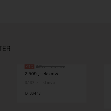
Stk.
525
Tellus 180x80cm Hvit plate med sort
kant og understell, Pent brukt
TER
Svenheim
2.950 ,- eks mva
-15%
2.509 ,- eks mva
3.137 ,- inkl mva
ID: 63448