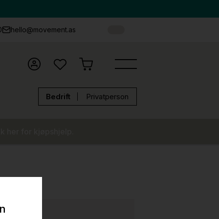
0
hello@movement.as
Bedrift
Privatperson
k her for kjøpshjelp.
on