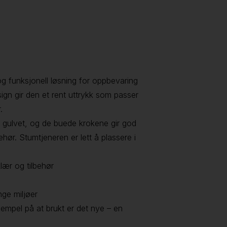
g funksjonell løsning for oppbevaring
sign gir den et rent uttrykk som passer
.
å gulvet, og de buede krokene gir god
ehør. Stumtjeneren er lett å plassere i
lær og tilbehør
nge miljøer
empel på at brukt er det nye – en