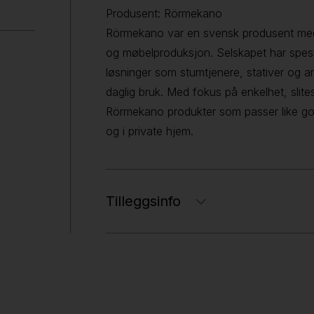
Produsent: Rörmekano
Rörmekano var en svensk produsent med 
og møbelproduksjon. Selskapet har spesia
løsninger som stumtjenere, stativer og an
daglig bruk. Med fokus på enkelhet, slites
Rörmekano produkter som passer like godt
og i private hjem.
Tilleggsinfo