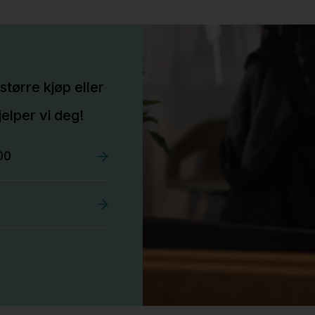
større kjøp eller
elper vi deg!
00