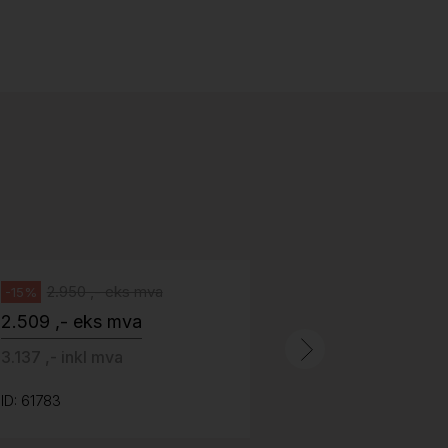
Stk.
518
H05 5600 Swingback-armlene Blått
stoff (Sellgren Punto 524), grått
Abstracta
fotkryss, Pent brukt
100 ,- eks 
Håg
125 ,- inkl m
2.950 ,- eks mva
-15%
2.509 ,- eks mva
ID: 64758
3.137 ,- inkl mva
ID: 61783