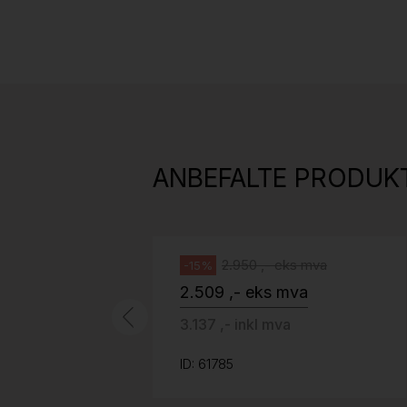
Stk.
814
H05 5600 Swingback-armlene Mørk
grått stoff (Sellgren Punto 844)
ANBEFALTE PRODUK
grått fotkryss, Pent brukt
Håg
2.950 ,- eks mva
-15%
2.509 ,- eks mva
3.137 ,- inkl mva
ID: 61785