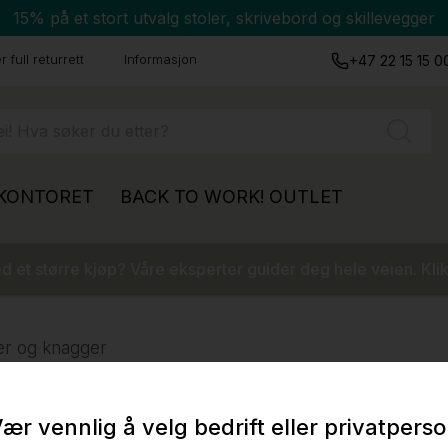
15% på et stort utvalg stoler, skrivebord og skillevegger
 full returrett
Informasjon
+47 22 15 15 0
 KONTORET
BACK TO WORK!
OUTLET
 et større kjøp? Våre eksperter guider deg hele veien. Klik
er og knagger
ær vennlig å velg bedrift eller privatpers