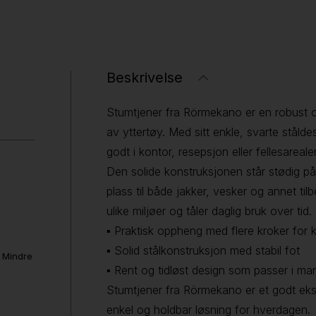
Beskrivelse
Stumtjener fra Rörmekano er en robust o
av yttertøy. Med sitt enkle, svarte stålde
godt i kontor, resepsjon eller fellesarealer
Den solide konstruksjonen står stødig p
plass til både jakker, vesker og annet tilb
ulike miljøer og tåler daglig bruk over tid.
▪ Praktisk oppheng med flere kroker for k
▪ Solid stålkonstruksjon med stabil fot
. Mindre
▪ Rent og tidløst design som passer i ma
Stumtjener fra Rörmekano er et godt eks
enkel og holdbar løsning for hverdagen.