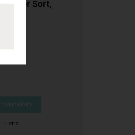
tjener Sort,
l i handlekurv
ID: 61192