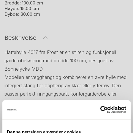
Bredde:
100.00 cm
Høyde:
15.00 cm
Dybde:
30.00 cm
Beskrivelse
Hattehylle 4017 fra Frost er en stilren og funksjonell
garderobeløsning med bredde 100 cm, designet av
Bønnelycke MDD.
Modellen er vegghengt og kombinerer en øvre hylle med
integrert stang for oppheng av klær eller yttertøy. Den
passer perfekt i inngangsparti, kontorgarderobe eller
resepsjonsområde der man ønsker et ryddig og moderne
uttrykk.
Hattehylle 4017 har et tidløst design som gjenspeiler
Frosts fokus på funksjon og presisjon.
Denne nettsiden anvender cookies