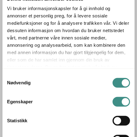
Vi bruker informasjonskapsler for å gi innhold og
▪ Størrelse 100 × 30 × 15 cm (B × D × H)
annonser et personlig preg, for å levere sosiale
▪ Vegghengt modell med hylle og opphengsstang
mediefunksjoner og for å analysere trafikken vår. Vi deler
▪ Designet av Bønnelycke MDD – moderne og
dessuten informasjon om hvordan du bruker nettstedet
gjennomført
vårt, med partnerne våre innen sosiale medier,
annonsering og analysearbeid, som kan kombinere den
Hattehylle 4017 fra Frost er et godt valg for deg som
med annen informasjon du har gjort tilgjengelig for dem,
ønsker funksjon, design og gjenbruk i ett – brukt er det
eller som de har samlet inn gjennom din bruk av
tjenestene deres. Du godtar automatisk vår bruk av
nye.
informasjonskapsler ved å bruke nettstedet vårt.
Samtykkevalg
Produsent: Frost
Nødvendig
Frost er en dansk produsent kjent for moderne interiør-
og oppbevaringsløsninger med høy kvalitet og presis
Egenskaper
utførelse.
Selskapet ble etablert i 2002 og kombinerer funksjon,
Statistikk
innovasjon og estetikk i produkter utviklet for både
private og profesjonelle miljøer. Sortimentet spenner fra