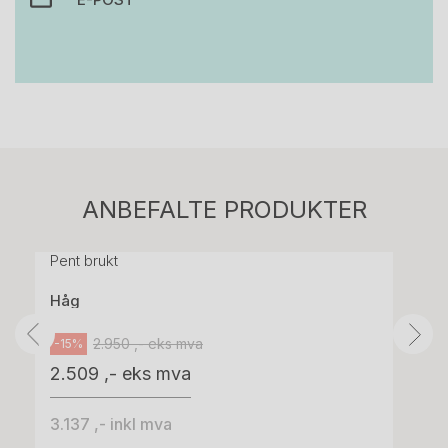
Stk.
814
H05 5600 Swingback-armlene Mørk
ANBEFALTE PRODUKTER
grått stoff (Sellgren Punto 844) grått fotkryss,
Pent brukt
Håg
2.950 ,- eks mva
-15%
2.509 ,- eks mva
3.137 ,- inkl mva