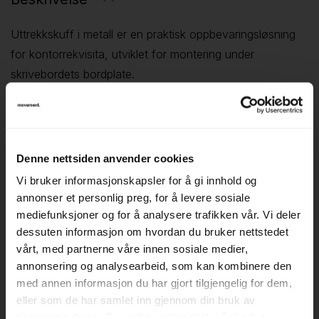
Uttrekkskuff i metall er en praktisk oppbevaringsløsning
for kontorrekvisita, utviklet for montering under
skrivebordets bordplate.
Skuffen har en bredde på 85 cm og bygger kun 4 cm i
høyden, noe som gjør den ideell for penner, småutstyr
og andre nødvendigheter du ønsker lett tilgjengelig uten å
oppta plass på selve bordflaten.
Denne nettsiden anvender cookies
Den slanke konstruksjonen gjør skuffen diskret, samtidig
Vi bruker informasjonskapsler for å gi innhold og
som den gir et ryddig og organisert arbeidsmiljø.
annonser et personlig preg, for å levere sosiale
▪ Bredde 85 cm – god plass til kontorrekvisita
mediefunksjoner og for å analysere trafikken vår. Vi deler
dessuten informasjon om hvordan du bruker nettstedet
▪ Bygger kun 4 cm i høyden – plassbesparende løsning
vårt, med partnerne våre innen sosiale medier,
▪ Monteres under bordplate for skjult og praktisk
annonsering og analysearbeid, som kan kombinere den
oppbevaring
med annen informasjon du har gjort tilgjengelig for dem,
Uttrekkskuff i metall er et godt valg for deg som ønsker
eller som de har samlet inn gjennom din bruk av
en ryddig arbeidsplass med gjenbruk i fokus – brukt er
tjenestene deres. Du godtar automatisk vår bruk av