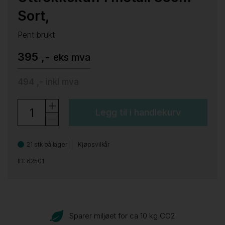
Sort,
Pent brukt
395 ,-
eks mva
494 ,-
inkl mva
Legg til i handlekurv
21 stk på lager
Kjøpsvilkår
ID: 62501
Sparer miljøet for ca 10 kg CO
2