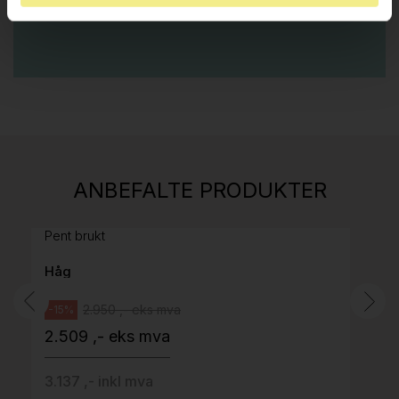
E-POST
Stk.
814
H05 5600 Swingback-armlene Mørk
ANBEFALTE PRODUKTER
grått stoff (Sellgren Punto 844) grått fotkryss,
Pent brukt
Håg
2.950 ,- eks mva
-15%
2.509 ,- eks mva
3.137 ,- inkl mva