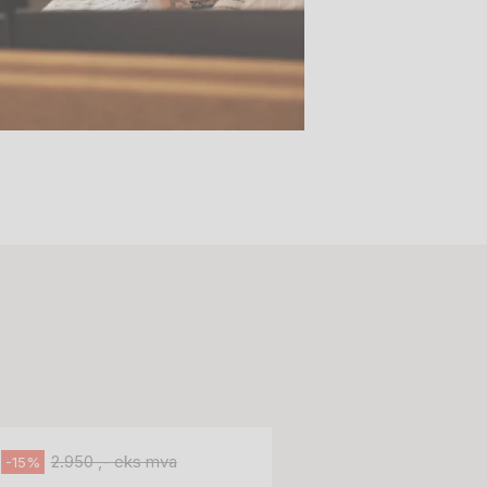
Stk.
518
H05 5600 Swingback-armlene Blått
stoff (Sellgren Punto 524), grått
Abstracta
fotkryss, Pent brukt
100 ,- eks 
Håg
125 ,- inkl m
2.950 ,- eks mva
-15%