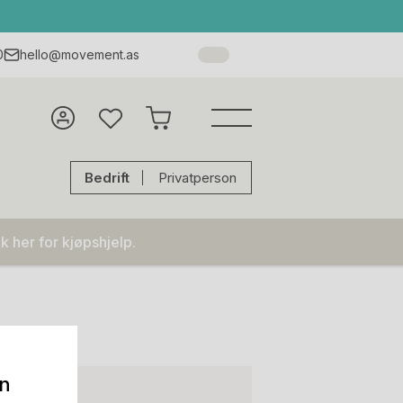
0
hello@movement.as
Bedrift
Privatperson
k her for kjøpshjelp.
on