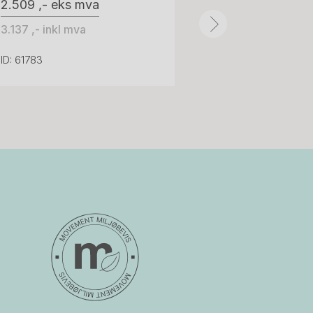
2.509 ,- eks mva
ID: 64758
3.137 ,- inkl mva
ID: 61783