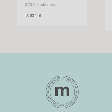
3.137 ,- inkl mva
ID: 63448