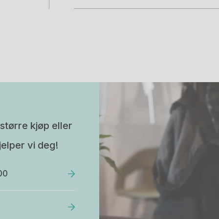
større kjøp eller
elper vi deg!
00