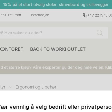
15% på et stort utvalg stoler, skrivebord og skillevegger
 full returrett
Informasjon
+47 22 15 15 0
 KONTORET
BACK TO WORK!
OUTLET
 et større kjøp? Våre eksperter guider deg hele veien. Klik
tyr
Ergonomi og tilbehør
ær vennlig å velg bedrift eller privatpers