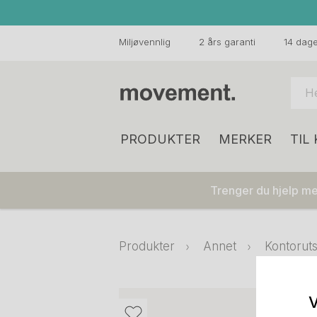
Miljøvennlig
2 års garanti
14 dager
PRODUKTER
MERKER
TIL
Trenger du hjelp med
Produkter
Annet
Kontoruts
V