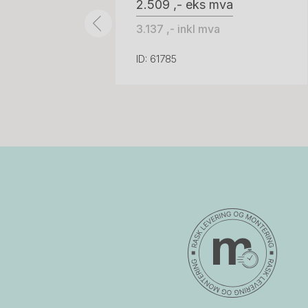
2.509 ,- eks mva
3.137 ,- inkl mva
ID: 61785