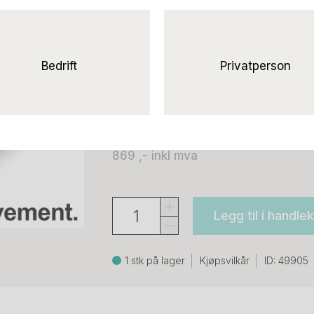
Kabeloppheng / kabel
under skrivebord, sølvgrå farge, bre
Narbutas
Bedrift
Privatperson
695 ,-
eks mva
869 ,-
inkl mva
Legg til i handle
1 stk på lager
Kjøpsvilkår
ID: 49905