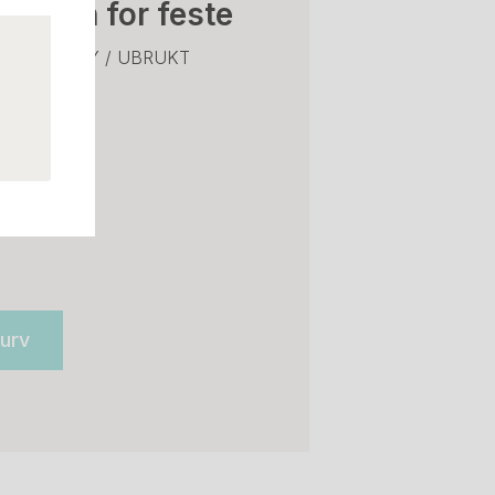
brønn for feste
dde 103cm , NY / UBRUKT
kurv