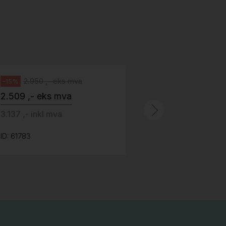
H05 5600 Swingback-armlene Blått
stoff (Sellgren Punto 524), grått
Abstracta
fotkryss, Pent brukt
100 ,- eks 
Håg
125 ,- inkl m
2.950 ,- eks mva
-15%
2.509 ,- eks mva
ID: 64758
3.137 ,- inkl mva
ID: 61783