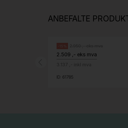
H05 5600 Swingback-armlene Mørk
grått stoff (Sellgren Punto 844)
ANBEFALTE PRODUK
grått fotkryss, Pent brukt
Håg
2.950 ,- eks mva
-15%
2.509 ,- eks mva
3.137 ,- inkl mva
ID: 61785