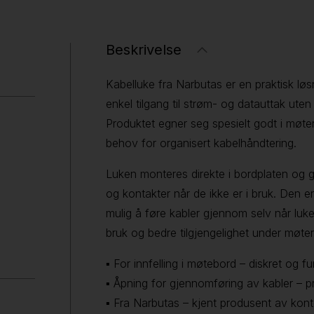
Beskrivelse
Kabelluke fra Narbutas er en praktisk løsn
enkel tilgang til strøm- og datauttak uten
Produktet egner seg spesielt godt i møte
behov for organisert kabelhåndtering.
Luken monteres direkte i bordplaten og gi
og kontakter når de ikke er i bruk. Den e
mulig å føre kabler gjennom selv når luken
bruk og bedre tilgjengelighet under møter
▪ For innfelling i møtebord – diskret og fu
▪ Åpning for gjennomføring av kabler – pr
▪ Fra Narbutas – kjent produsent av kont