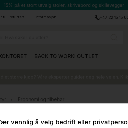
15% på et stort utvalg stoler, skrivebord og skillevegger
 full returrett
Informasjon
+47 22 15 15 0
 KONTORET
BACK TO WORK!
OUTLET
 et større kjøp? Våre eksperter guider deg hele veien. Klik
tyr
Ergonomi og tilbehør
ær vennlig å velg bedrift eller privatpers