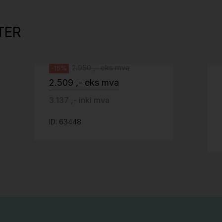
Tellus 180x80cm Hvit plate med sort
kant og understell, Pent brukt
TER
Svenheim
2.950 ,- eks mva
-15%
2.509 ,- eks mva
3.137 ,- inkl mva
ID: 63448