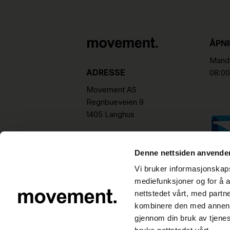
ÅPN
Manda
ADRESSE
08:00
Movement AS
Regnbueveien 9
1405 Langhus
hello@movement.as
Tlf.
+47 22 15 15 00
Denne nettsiden anvende
Vi bruker informasjonskapsl
mediefunksjoner og for å a
nettstedet vårt, med part
kombinere den med annen in
gjennom din bruk av tjene