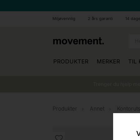
Miljøvennlig
2 års garanti
14 dager
PRODUKTER
MERKER
TIL
Trenger du hjelp med
Produkter
Annet
Kontoruts
V