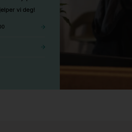
elper vi deg!
00
Stk.
525