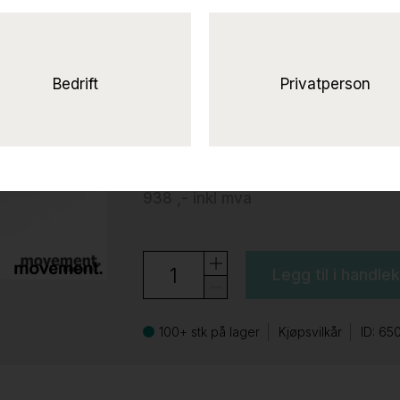
Kabelluke for monter
rektangulær, NY grå, Ny
Narbutas
Bedrift
Privatperson
750 ,-
eks mva
938 ,-
inkl mva
Legg til i handle
100+ stk på lager
Kjøpsvilkår
ID: 65