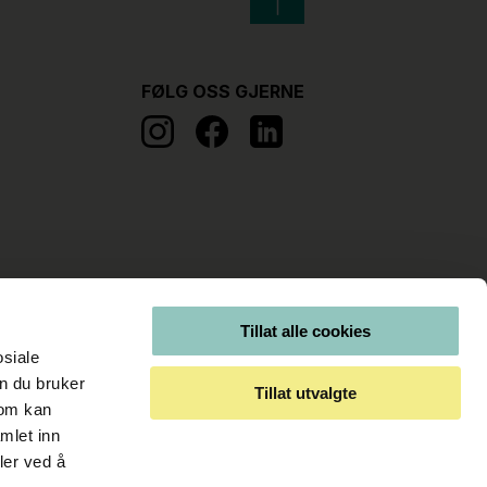
FØLG OSS GJERNE
Tillat alle cookies
osiale
n du bruker
Tillat utvalgte
som kan
mlet inn
ler ved å