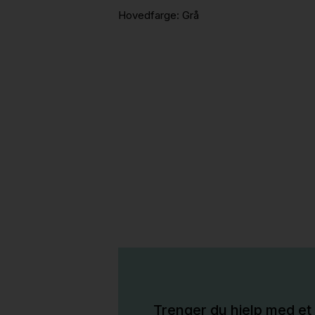
Hovedfarge:
Grå
Trenger du hjelp med et 