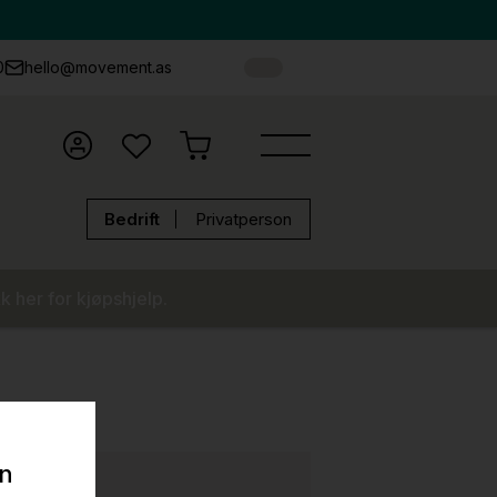
0
hello@movement.as
Bedrift
Privatperson
k her for kjøpshjelp.
on