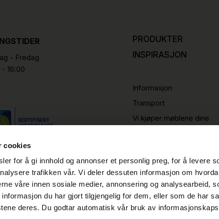
PRODUKTER
INGSTIDER
INSPIRASJON
g - Fredag
 - 16:00
Informasjon
Transport
Vi kjøper møblene dine
r cookies
er for å gi innhold og annonser et personlig preg, for å levere s
nalysere trafikken vår. Vi deler dessuten informasjon om hvorda
nerne våre innen sosiale medier, annonsering og analysearbeid, 
formasjon du har gjort tilgjengelig for dem, eller som de har sa
stene deres. Du godtar automatisk vår bruk av informasjonskaps