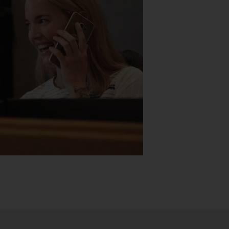
Stk.
518