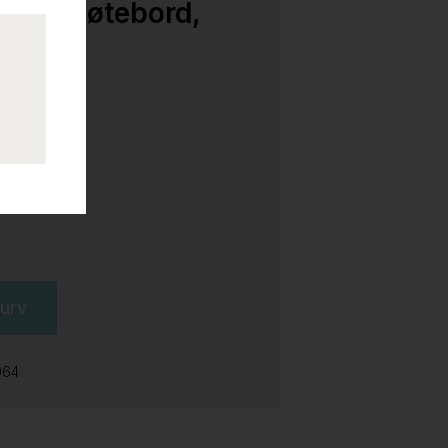
ing i møtebord,
kurv
064