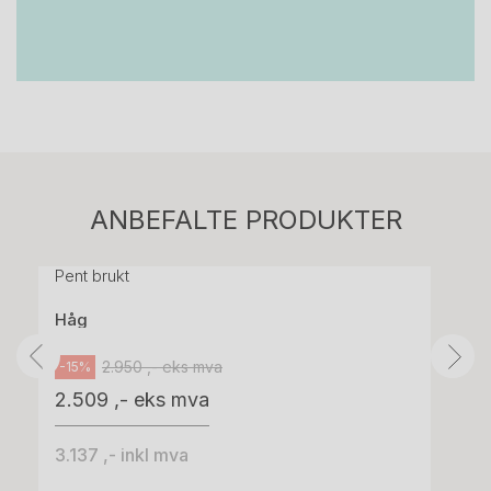
Stk.
814
H05 5600 Swingback-armlene Mørk
ANBEFALTE PRODUKTER
grått stoff (Sellgren Punto 844) grått fotkryss,
Pent brukt
Håg
2.950 ,- eks mva
-15%
2.509 ,- eks mva
3.137 ,- inkl mva