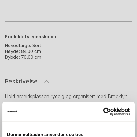
Produktets egenskaper
Hovedfarge:
Sort
Høyde:
84.00 cm
Dybde:
70.00 cm
Beskrivelse
Hold arbeidsplassen ryddig og organisert med Brooklyn
Bin fra PrimaOffice. Denne praktiske avfallsbeholderen
kommer med tre separate bøtter, som gjør det enkelt å
sortere avfall og resirkulere på en effektiv måte. Perfekt
for både kontorer og fellesarealer som ønsker en smart
Denne nettsiden anvender cookies