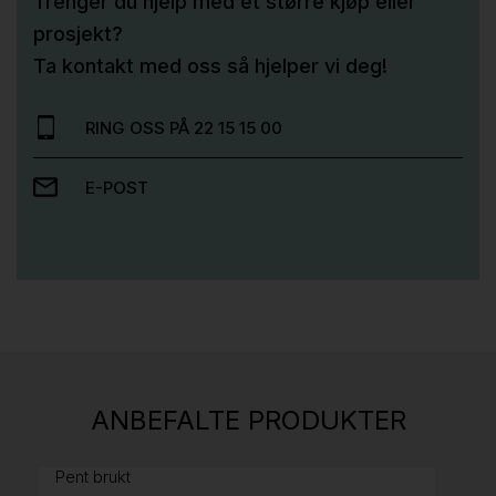
Trenger du hjelp med et større kjøp eller
prosjekt?
Ta kontakt med oss så hjelper vi deg!
RING OSS PÅ 22 15 15 00
E-POST
Stk.
814
H05 5600 Swingback-armlene Mørk
ANBEFALTE PRODUKTER
grått stoff (Sellgren Punto 844) grått fotkryss,
Pent brukt