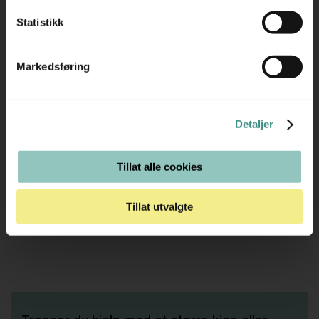
fokus på ergonomi, design og bærekraft, har EFG i
Statistikk
mange år vært en pålitelig leverandør av møbler som
møter moderne kontormiljøers behov. Deres produkter er
Markedsføring
utviklet for å skape effektive og komfortable
arbeidsplasser, og de tilbyr løsninger som både er tidløse
og robuste. EFG er et naturlig valg for deg som ønsker
Detaljer
møbler som kombinerer estetikk, funksjonalitet og lang
levetid.
Tillat alle cookies
Tillat utvalgte
Tilleggsinfo