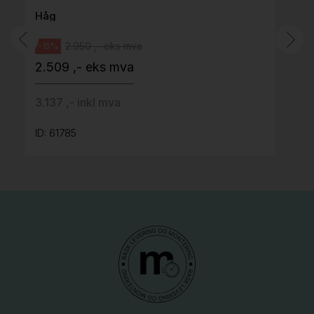
Håg
2.950 ,- eks mva
-15%
2.509 ,- eks mva
3.137 ,- inkl mva
ID: 61785