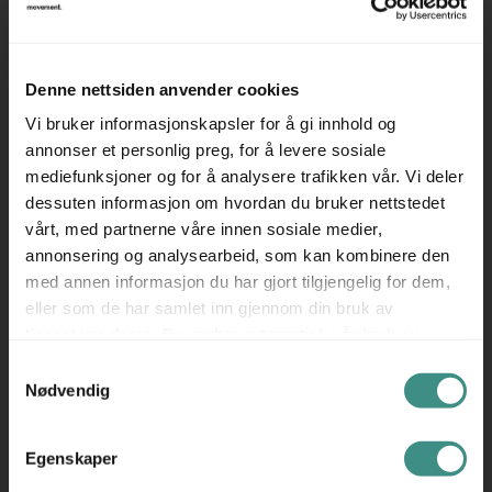
dokumentoppbevaring. To lydløse skyvedører gjør det
enkelt å få tilgang uten å forstyrre omkringliggende
arealer. Konstrukjsonen hale solid ramme og låsbar
Denne nettsiden anvender cookies
funksjon, egnet for kontorbruk der innhold skal være
Vi bruker informasjonskapsler for å gi innhold og
sikret.
annonser et personlig preg, for å levere sosiale
▪ 120 × 82 × 40 cm – Plassbesparende størrelse for
mediefunksjoner og for å analysere trafikken vår. Vi deler
dessuten informasjon om hvordan du bruker nettstedet
dokumentoppbevaring
vårt, med partnerne våre innen sosiale medier,
▪ Skyvedører med lås – Praktisk og sikker tilgang uten å
annonsering og analysearbeid, som kan kombinere den
kreve ekstra plass
med annen informasjon du har gjort tilgjengelig for dem,
▪ Produsert av EFG – Robust kvalitet og internasjonalt
eller som de har samlet inn gjennom din bruk av
sertifisert
tjenestene deres. Du godtar automatisk vår bruk av
Dette skapet gir en ryddig og effektiv
informasjonskapsler ved å bruke nettstedet vårt.
Samtykkevalg
oppbevaringsløsning for kontoret – brukt er det nye.
Nødvendig
Produsent: EFG
EFG er en anerkjent svensk produsent av kontormøbler,
Egenskaper
kjent for å levere høy kvalitet og funksjonalitet. Med