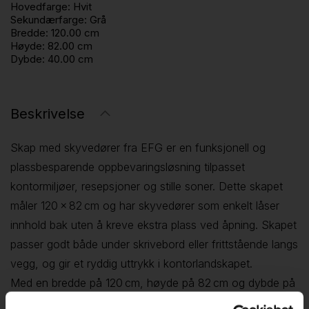
Hovedfarge:
Hvit
Sekundærfarge:
Grå
Bredde:
120.00 cm
Høyde:
82.00 cm
Dybde:
40.00 cm
Beskrivelse
Skap med skyvedører fra EFG er en funksjonell og
plassbesparende oppbevaringsløsning tilpasset
kontormiljøer, resepsjoner og stille soner. Dette skapet
måler 120 × 82 cm og har skyvedører som enkelt låser
innhold bak uten å kreve ekstra plass ved åpning. Skapet
passer godt både under skrivebord eller frittstående langs
vegg, og gir et ryddig uttrykk i kontorlandskapet.
Med en bredde på 120 cm, høyde på 82 cm og dybde på
40 cm er skapet ideelt for standard ringperm- eller