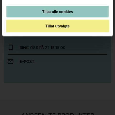
Tillat alle cookies
Trenger du hjelp med et større kjøp eller
prosjekt?
Tillat utvalgte
Ta kontakt med oss så hjelper vi deg!
RING OSS PÅ 22 15 15 00
E-POST
Stk.
814
H05 5600 Swingback-armlene Mørk