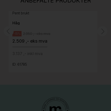
ANBEFALTE PRODUKTER
grått stoff (Sellgren Punto 844) grått fotkryss,
Pent brukt
Håg
2.950 ,- eks mva
-15%
2.509 ,- eks mva
3.137 ,- inkl mva
ID: 61785