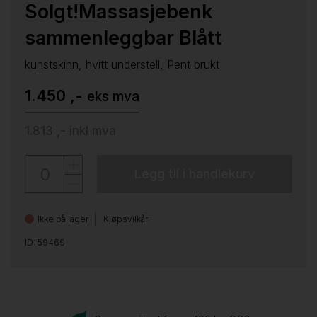
Solgt!Massasjebenk
sammenleggbar Blått
kunstskinn, hvitt understell, Pent brukt
1.450 ,-
eks mva
1.813 ,-
inkl mva
Legg til i handlekurv
Ikke på lager
Kjøpsvilkår
ID: 59469