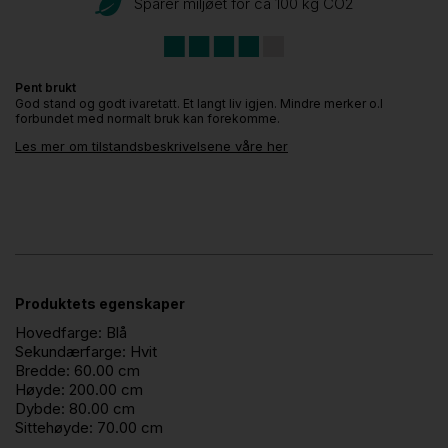
Sparer miljøet for ca 100 kg CO
2
Pent brukt
God stand og godt ivaretatt. Et langt liv igjen. Mindre merker o.l
forbundet med normalt bruk kan forekomme.
Les mer om tilstandsbeskrivelsene våre her
Produktets egenskaper
Hovedfarge:
Blå
Sekundærfarge:
Hvit
Bredde:
60.00 cm
Høyde:
200.00 cm
Dybde:
80.00 cm
Sittehøyde:
70.00 cm