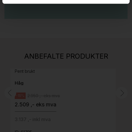
Stk.
814
H05 5600 Swingback-armlene Mørk
ANBEFALTE PRODUKTER
grått stoff (Sellgren Punto 844) grått fotkryss,
Pent brukt
Håg
2.950 ,- eks mva
-15%
2.509 ,- eks mva
3.137 ,- inkl mva