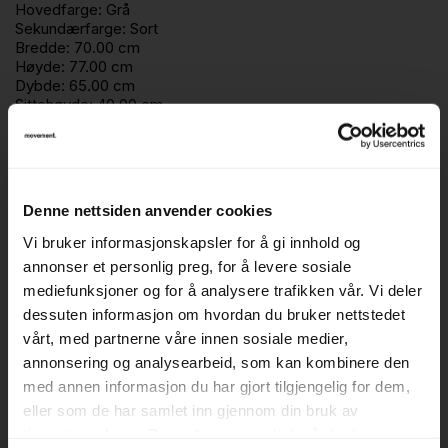
Hovedfarge:
Grå
Sekundærfarge:
Sort
Bredde:
70.00 cm
Høyde:
77.00 cm
Dybde:
65.00 cm
Sittehøyde:
40.00 cm
Beskrivelse
Denne nettsiden anvender cookies
Lenestol fra Jysk, modell Fausing
Vi bruker informasjonskapsler for å gi innhold og
annonser et personlig preg, for å levere sosiale
Produsent: Jysk
mediefunksjoner og for å analysere trafikken vår. Vi deler
JYSK er en internasjonal møbel- og interiørkjede med
dessuten informasjon om hvordan du bruker nettstedet
skandinaviske røtter, kjent for sine funksjonelle og
vårt, med partnerne våre innen sosiale medier,
prisgunstige møbler. Selskapet ble grunnlagt i Danmark i
annonsering og analysearbeid, som kan kombinere den
med annen informasjon du har gjort tilgjengelig for dem,
1979 og tilbyr et bredt utvalg av kontormøbler med fokus
eller som de har samlet inn gjennom din bruk av
på praktiske løsninger og moderne design. Med en
tjenestene deres. Du godtar automatisk vår bruk av
kombinasjon av komfort, kvalitet og tilgjengelighet er