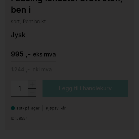
ben i
sort, Pent brukt
Jysk
995 ,-
eks mva
1.244 ,-
inkl mva
Legg til i handlekurv
1 stk på lager
Kjøpsvilkår
ID: 58554