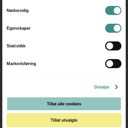
informasjonskapsler ved å bruke nettstedet vårt.
Samtykkevalg
JYSK et populært valg for både hjem og arbeidsplasser.
Nødvendig
Egenskaper
Tilleggsinfo
Statistikk
Markedsføring
Trenger du hjelp med et større kjøp eller
prosjekt?
Detaljer
Ta kontakt med oss så hjelper vi deg!
Tillat alle cookies
RING OSS PÅ 22 15 15 00
Tillat utvalgte
E-POST