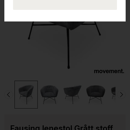
Fausing lenestol Grått stoff,