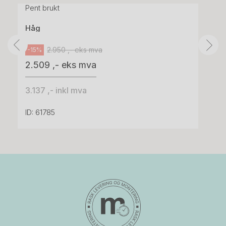
Pent brukt
Håg
2.950 ,- eks mva
-15%
2.509 ,- eks mva
3.137 ,- inkl mva
ID: 61785