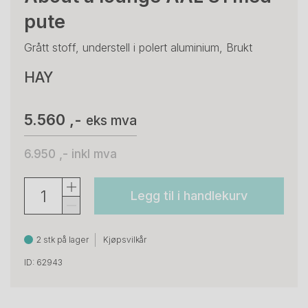
pute
Grått stoff, understell i polert aluminium, Brukt
HAY
5.560 ,-
eks mva
6.950 ,-
inkl mva
Legg til i handlekurv
2 stk på lager
Kjøpsvilkår
ID: 62943