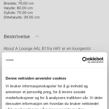
Bredde:
76.00 cm
Høyde:
80.00 cm
Dybde:
75.00 cm
Sittehøyde:
39.00 cm
Beskrivelse
About A Lounge AAL 81 fra HAY er en loungestol
designet av Hee Welling, utviklet for komfortabel sitting i
loungeområder, venterom og sosiale soner. Stolen har en
lavere og mer åpen utforming enn AAL 91, noe som gir et
lett og tilgjengelig uttrykk, samtidig som formen gir god
Denne nettsiden anvender cookies
støtte. Puten bidrar til økt komfort ved både korte pauser
Vi bruker informasjonskapsler for å gi innhold og
og lengre opphold.
annonser et personlig preg, for å levere sosiale
mediefunksjoner og for å analysere trafikken vår. Vi deler
Størrelsen gjør stolen godt egnet som frittstående møbel
dessuten informasjon om hvordan du bruker nettstedet
eller som del av en sittegruppe. Den passer fint i både