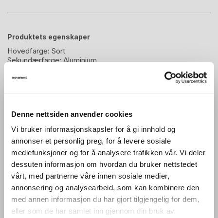
Produktets egenskaper
Hovedfarge:
Sort
Sekundærfarge:
Aluminium
Beskrivelse
Denne nettsiden anvender cookies
Kontorstol: Eksklusiv Savo XO nytrukket i sort stoff, pent
Vi bruker informasjonskapsler for å gi innhold og
brukt
annonser et personlig preg, for å levere sosiale
Modell: XO med armlene
mediefunksjoner og for å analysere trafikken vår. Vi deler
Pent brukt kontorstol fra Savo.
dessuten informasjon om hvordan du bruker nettstedet
vårt, med partnerne våre innen sosiale medier,
Farge: Sort stoff, NYTRUKKET
annonsering og analysearbeid, som kan kombinere den
Farge på kryss: polert aluminium
med annen informasjon du har gjort tilgjengelig for dem,
eller som de har samlet inn gjennom din bruk av
---