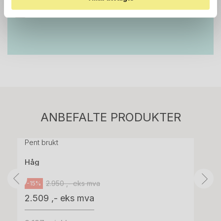
E-POST
Stk.
814
H05 5600 Swingback-armlene Mørk
ANBEFALTE PRODUKTER
grått stoff (Sellgren Punto 844) grått fotkryss,
Pent brukt
Håg
2.950 ,- eks mva
-15%
2.509 ,- eks mva