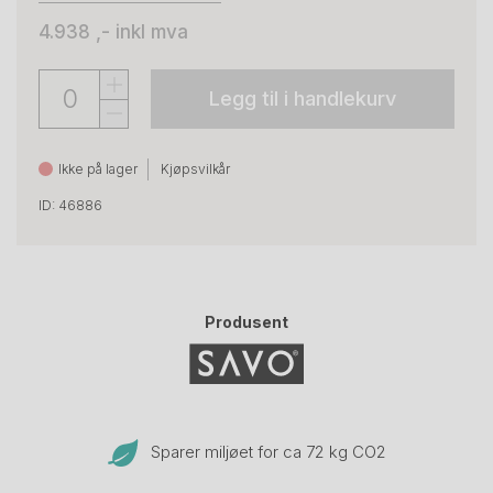
4.938 ,-
inkl mva
Legg til i handlekurv
Ikke på lager
Kjøpsvilkår
ID: 46886
Produsent
Sparer miljøet for ca 72 kg CO
2