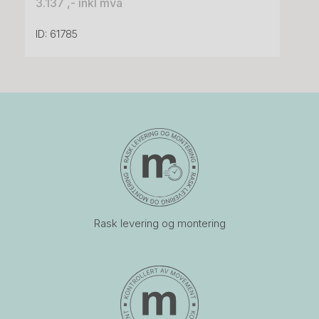
3.137 ,- inkl mva
ID: 61785
Rask levering og montering