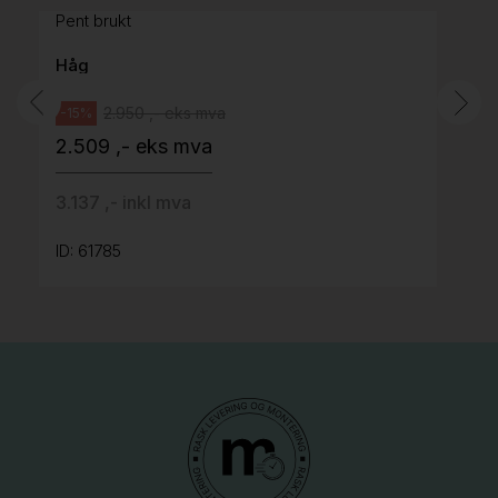
Pent brukt
Håg
2.950 ,- eks mva
-15%
2.509 ,- eks mva
3.137 ,- inkl mva
ID: 61785