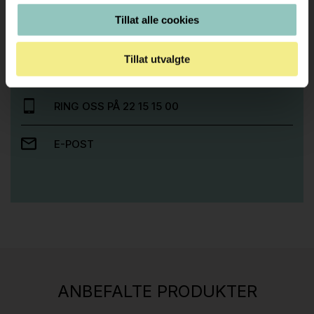
Tillat alle cookies
Trenger du hjelp med et større kjøp eller
prosjekt?
Tillat utvalgte
Ta kontakt med oss så hjelper vi deg!
RING OSS PÅ 22 15 15 00
E-POST
Stk.
814
H05 5600 Swingback-armlene Mørk
ANBEFALTE PRODUKTER
grått stoff (Sellgren Punto 844) grått fotkryss,