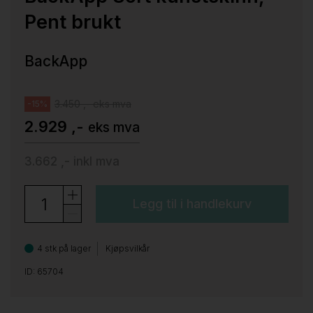
Pent brukt
BackApp
3.450 ,- eks mva
-15%
2.929 ,-
eks mva
3.662 ,-
inkl mva
Legg til i handlekurv
4 stk på lager
Kjøpsvilkår
ID: 65704