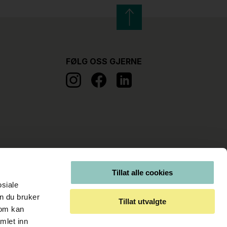
FØLG OSS GJERNE
Tillat alle cookies
osiale
n du bruker
Tillat utvalgte
som kan
mlet inn