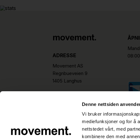
ÅPN
Manda
ADRESSE
08:00
Movement AS
Regnbueveien 9
1405 Langhus
hello@movement.as
Tlf.
+47 22 15 15 00
Denne nettsiden anvende
Vi bruker informasjonskapsl
mediefunksjoner og for å a
nettstedet vårt, med part
kombinere den med annen in