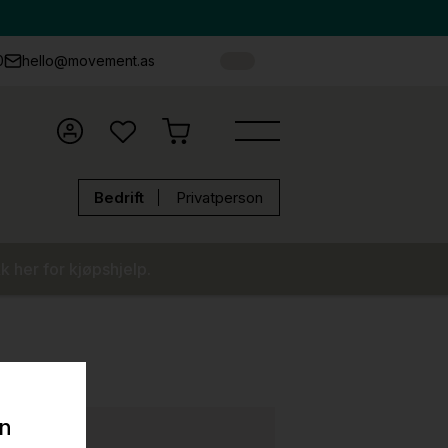
0
hello@movement.as
Bedrift
Privatperson
k her for kjøpshjelp.
on