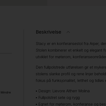
Beskrivelse
Stacy er en konferansestol fra Arper, des
Stolen kombinerer et enkelt og elegant 
utviklet for møterom, konferanseområder
Den fullpolstrede utførelsen gir et myke
stolens slanke profil og rene linjer behol
fokus på funksjonalitet, letthet og tidløs 
▪ Design: Lievore Altherr Molina
. Mindre
▪ Fullpolstret sete og rygg
▪ Egnet for møterom, konferanse og be