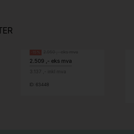
527
Tellus 180x80cm Hvit plate med sort
kant og understell, Pent brukt
TER
Svenheim
2.950 ,- eks mva
-15%
2.509 ,- eks mva
3.137 ,- inkl mva
ID: 63448