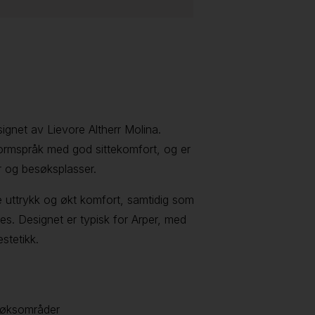
ignet av Lievore Altherr Molina.
formspråk med god sittekomfort, og er
 og besøksplasser.
re uttrykk og økt komfort, samtidig som
des. Designet er typisk for Arper, med
estetikk.
søksområder