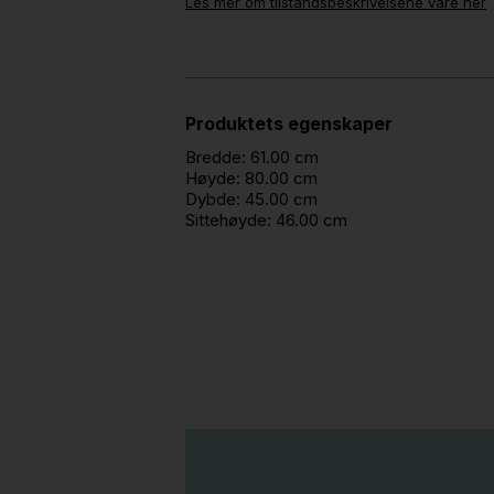
Les mer om tilstandsbeskrivelsene våre her
Produktets egenskaper
Bredde:
61.00 cm
Høyde:
80.00 cm
Dybde:
45.00 cm
Sittehøyde:
46.00 cm