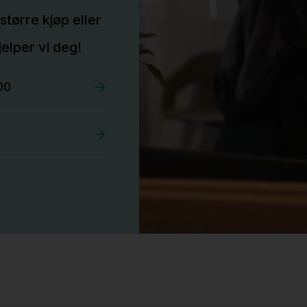
større kjøp eller
elper vi deg!
00
Stk.