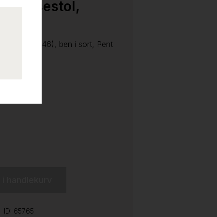
feransestol,
rat Remix 346), ben i sort, Pent
l i handlekurv
ID: 65765