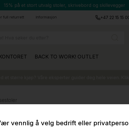
15% på et stort utvalg stoler, skrivebord og skillevegger
 full returrett
Informasjon
+47 22 15 15 0
 KONTORET
BACK TO WORK!
OUTLET
 et større kjøp? Våre eksperter guider deg hele veien. Klik
sestoler
ær vennlig å velg bedrift eller privatpers