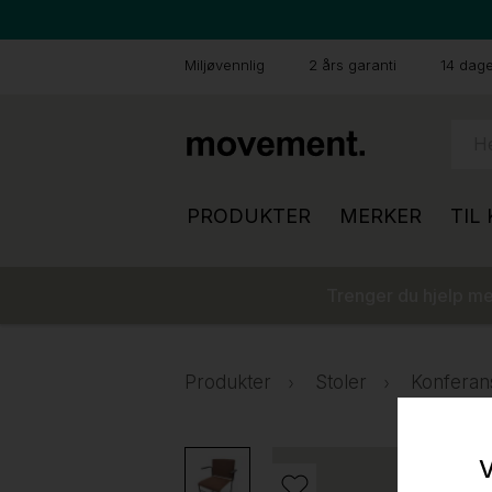
Miljøvennlig
2 års garanti
14 dager
PRODUKTER
MERKER
TIL
Trenger du hjelp med
Produkter
Stoler
Konferan
V