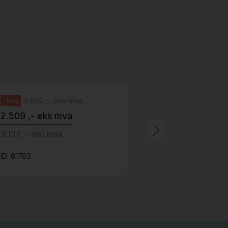
518
H05 5600 Swingback-armlene Blått
stoff (Sellgren Punto 524), grått
Abstracta
fotkryss, Pent brukt
100 ,- eks 
Håg
125 ,- inkl m
2.950 ,- eks mva
-15%
2.509 ,- eks mva
ID: 64758
3.137 ,- inkl mva
ID: 61783