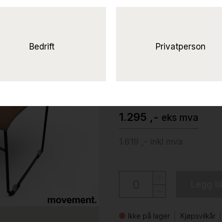
Solgt!Stacy kon
fullpolstret,
armlene Rødrosa stoff (Kvad
Bedrift
Privatperson
brukt
Arper
1.295 ,-
eks mva
1.619 ,-
inkl mva
Legg ti
Ikke på lager
Kjøpsvilkår