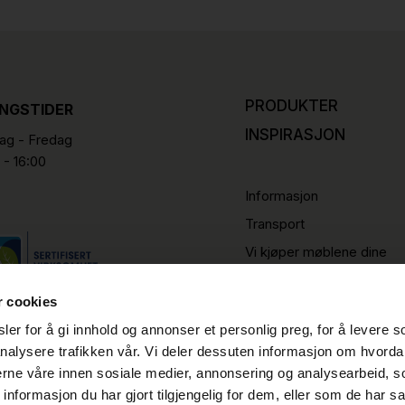
PRODUKTER
INGSTIDER
INSPIRASJON
g - Fredag
 - 16:00
Informasjon
Transport
Vi kjøper møblene dine
r cookies
er for å gi innhold og annonser et personlig preg, for å levere s
nalysere trafikken vår. Vi deler dessuten informasjon om hvorda
nerne våre innen sosiale medier, annonsering og analysearbeid, 
formasjon du har gjort tilgjengelig for dem, eller som de har sa