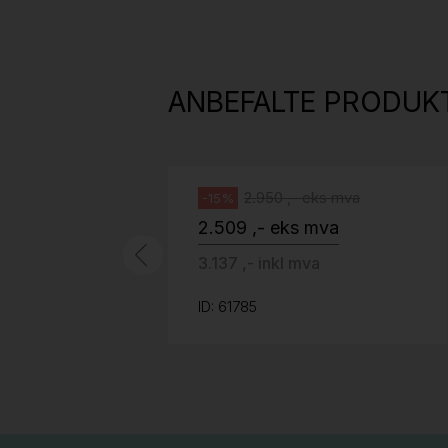
814
H05 5600 Swingback-armlene Mørk
grått stoff (Sellgren Punto 844)
ANBEFALTE PRODUK
grått fotkryss, Pent brukt
Håg
2.950 ,- eks mva
-15%
2.509 ,- eks mva
3.137 ,- inkl mva
ID: 61785