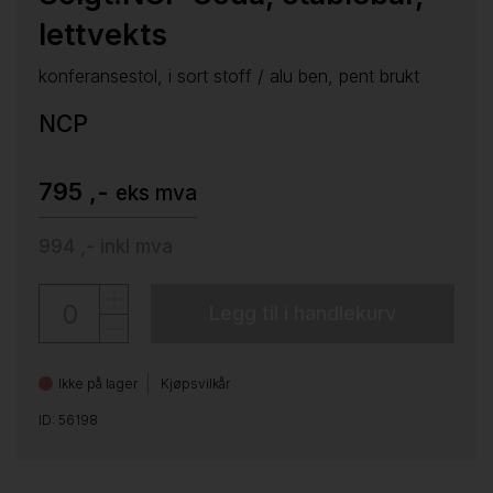
lettvekts
konferansestol, i sort stoff / alu ben, pent brukt
NCP
795 ,-
eks mva
994 ,-
inkl mva
Legg til i handlekurv
Ikke på lager
Kjøpsvilkår
ID: 56198