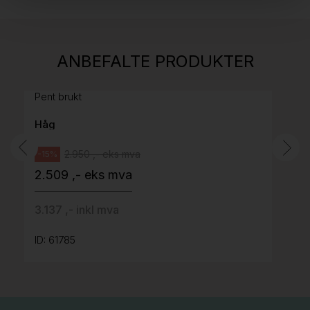
Stk.
814
H05 5600 Swingback-armlene Mørk
ANBEFALTE PRODUKTER
grått stoff (Sellgren Punto 844) grått fotkryss,
Pent brukt
Håg
2.950 ,- eks mva
-15%
2.509 ,- eks mva
3.137 ,- inkl mva
ID: 61785