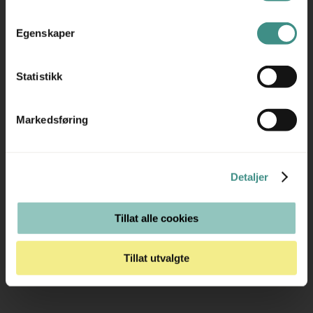
Tilleggsinfo
Egenskaper
Statistikk
Trenger du hjelp med et større kjøp eller
Markedsføring
prosjekt?
Ta kontakt med oss så hjelper vi deg!
Detaljer
RING OSS PÅ 22 15 15 00
Tillat alle cookies
E-POST
Tillat utvalgte