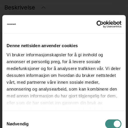
Beskrivelse
Besøksstol / konferansestol, pent brukt
Produsent: NCP
Modell: Coda
Denne nettsiden anvender cookies
Understell / føtter i aluminium
Vi bruker informasjonskapsler for å gi innhold og
Sete og rygg i sort stoff
annonser et personlig preg, for å levere sosiale
Komfortabel stol med lav vekt som kan stables.
mediefunksjoner og for å analysere trafikken vår. Vi deler
---
dessuten informasjon om hvordan du bruker nettstedet
Prisen er pr stol.
vårt, med partnerne våre innen sosiale medier,
annonsering og analysearbeid, som kan kombinere den
---
med annen informasjon du har gjort tilgjengelig for dem,
Se også våre andre annonser for et godt utvalg i pent
eller som de har samlet inn gjennom din bruk av
brukte stoler og andre kontormøbler.
tjenestene deres. Du godtar automatisk vår bruk av
informasjonskapsler ved å bruke nettstedet vårt.
Samtykkevalg
Nødvendig