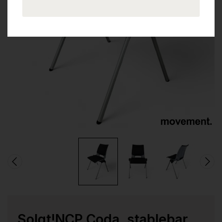
Solgt!NCP Coda, stablebar,