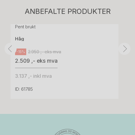
H05 5600 Swingback-armlene Mørk
ANBEFALTE PRODUKTER
grått stoff (Sellgren Punto 844) grått fotkryss,
Pent brukt
Håg
2.950 ,- eks mva
-15%
2.509 ,- eks mva
3.137 ,- inkl mva
ID: 61785