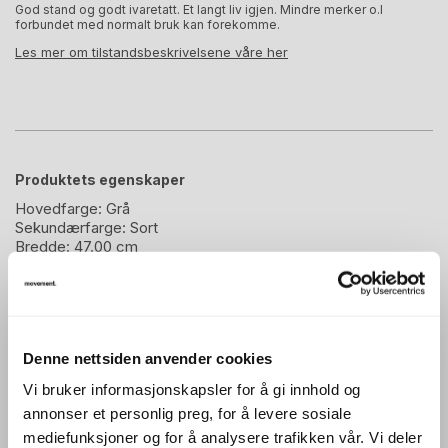
God stand og godt ivaretatt. Et langt liv igjen. Mindre merker o.l
forbundet med normalt bruk kan forekomme.
Les mer om tilstandsbeskrivelsene våre her
Produktets egenskaper
Hovedfarge:
Grå
Sekundærfarge:
Sort
Bredde:
47.00 cm
Høyde:
80.00 cm
Dybde:
50.00 cm
Sittehøyde:
48.00 cm
Denne nettsiden anvender cookies
Beskrivelse
Vi bruker informasjonskapsler for å gi innhold og
annonser et personlig preg, for å levere sosiale
Mood 4 legs er en praktisk og funksjonell konferansestol
mediefunksjoner og for å analysere trafikken vår. Vi deler