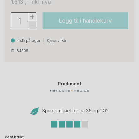
1.613 ,-
inkl mva
Legg til i handlekurv
4 stk på lager
Kjøpsvilkår
ID: 64305
Produsent
Sparer miljøet for ca 36 kg CO
2
Pent brukt