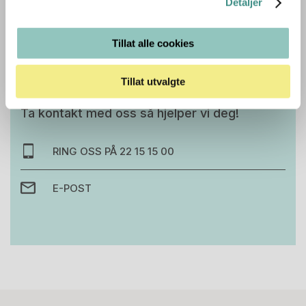
Detaljer
Tillat alle cookies
Trenger du hjelp med et større kjøp eller
Tillat utvalgte
prosjekt?
Ta kontakt med oss så hjelper vi deg!
RING OSS PÅ 22 15 15 00
E-POST
Stk.
814