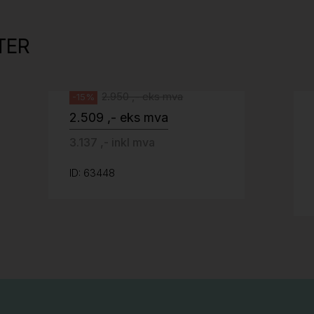
Tellus 180x80cm Hvit plate med sort
kant og understell, Pent brukt
TER
Svenheim
2.950 ,- eks mva
-15%
2.509 ,- eks mva
3.137 ,- inkl mva
ID: 63448