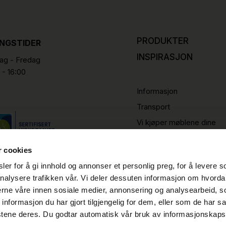
PRODUKTER
INGSTIDER
INSPIRASJON
g - Fredag
 - 16:00
Informasjon
Transport
Vi kjøper møblene dine
r cookies
er for å gi innhold og annonser et personlig preg, for å levere s
nalysere trafikken vår. Vi deler dessuten informasjon om hvorda
nerne våre innen sosiale medier, annonsering og analysearbeid, 
formasjon du har gjort tilgjengelig for dem, eller som de har sa
stene deres. Du godtar automatisk vår bruk av informasjonskaps