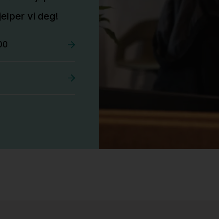
elper vi deg!
00
Stk.
527