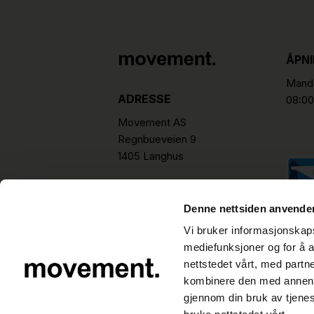
ÅPN
Manda
ADRESSE
08:00
Movement AS
Regnbueveien 9
1405 Langhus
hello@movement.as
Tlf.
+47 22 15 15 00
Denne nettsiden anvende
Vi bruker informasjonskapsl
mediefunksjoner og for å a
nettstedet vårt, med part
kombinere den med annen in
gjennom din bruk av tjene