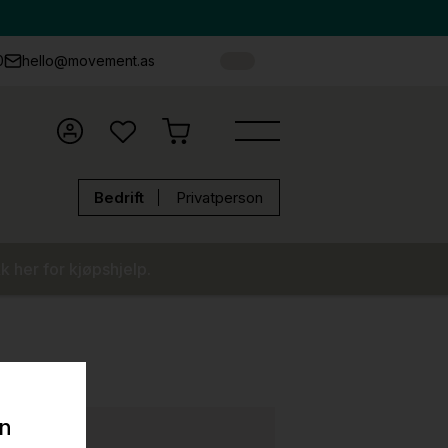
0
hello@movement.as
Bedrift
Privatperson
k her for kjøpshjelp.
on