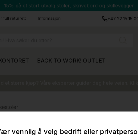
15% på et stort utvalg stoler, skrivebord og skillevegger
 full returrett
Informasjon
+47 22 15 15 0
 KONTORET
BACK TO WORK!
OUTLET
 et større kjøp? Våre eksperter guider deg hele veien. Klik
sestoler
ær vennlig å velg bedrift eller privatpers