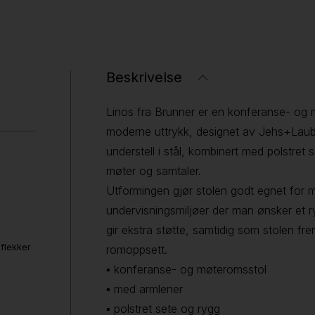
Beskrivelse
Linos fra Brunner er en konferanse- og
moderne uttrykk, designet av Jehs+Laub. 
understell i stål, kombinert med polstret 
møter og samtaler.
Utformingen gjør stolen godt egnet for
undervisningsmiljøer der man ønsker et r
gir ekstra støtte, samtidig som stolen frems
 flekker
romoppsett.
▪ konferanse- og møteromsstol
▪ med armlener
▪ polstret sete og rygg