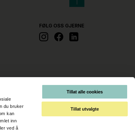
FØLG OSS GJERNE
Tillat alle cookies
osiale
n du bruker
Tillat utvalgte
som kan
mlet inn
ler ved å