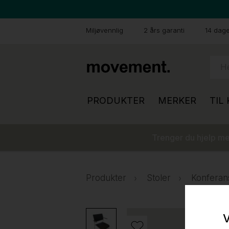
Miljøvennlig
2 års garanti
14 dager
PRODUKTER
MERKER
TIL
Trenger du hjelp med
Produkter
Stoler
Konferan
V