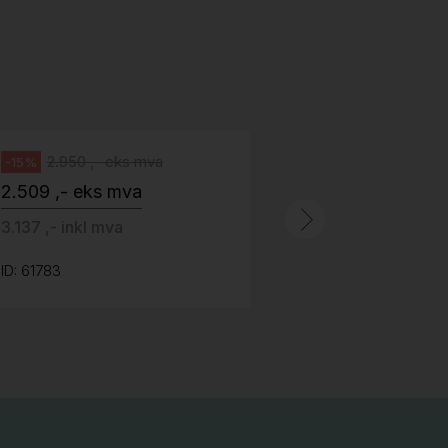
H05 5600 Swingback-armlene Blått
stoff (Sellgren Punto 524), grått
Abstracta
fotkryss, Pent brukt
100 ,- eks 
Håg
125 ,- inkl m
2.950 ,- eks mva
-15%
2.509 ,- eks mva
ID: 64758
3.137 ,- inkl mva
ID: 61783