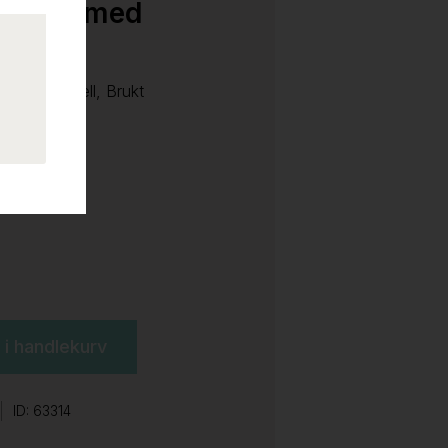
sestol med
rom understell, Brukt
l i handlekurv
ID: 63314