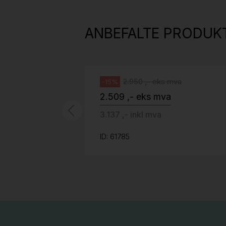
H05 5600 Swingback-armlene Mørk
grått stoff (Sellgren Punto 844)
ANBEFALTE PRODUK
grått fotkryss, Pent brukt
Håg
2.950 ,- eks mva
-15%
2.509 ,- eks mva
3.137 ,- inkl mva
ID: 61785