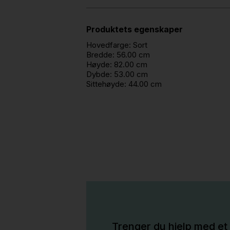
Produktets egenskaper
Hovedfarge:
Sort
Bredde:
56.00 cm
Høyde:
82.00 cm
Dybde:
53.00 cm
Sittehøyde:
44.00 cm
Trenger du hjelp med et 