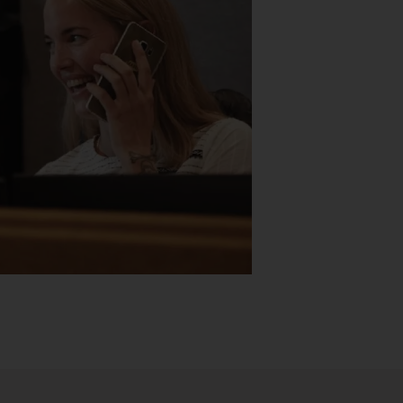
Stk.
518