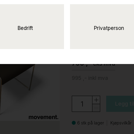
Linos konferan
armlene
Sort stoff (Gabriel Fame), k
Bedrift
Privatperson
brunner
796 ,-
eks mva
995 ,-
inkl mva
Legg ti
6 stk på lager
Kjøpsvilkår