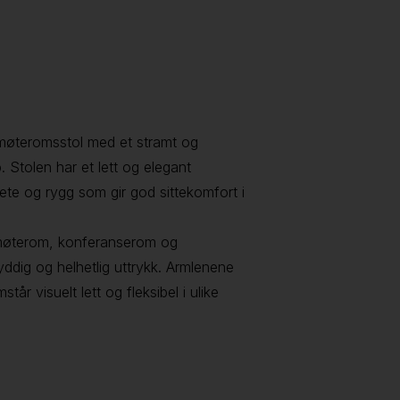
 møteromsstol med et stramt og
Stolen har et lett og elegant
sete og rygg som gir god sittekomfort i
 møterom, konferanserom og
yddig og helhetlig uttrykk. Armlenene
tår visuelt lett og fleksibel i ulike