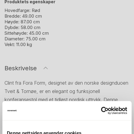
Produktets egenskaper
Hovedfarge:
Rød
Bredde:
49.00 cm
Høyde:
87.00 cm
Dybde:
58.00 cm
Sittehøyde:
45.00 cm
Diameter:
75.00 cm
Vekt:
11.00 kg
Beskrivelse
Clint fra Fora Form, designet av den norske designduoen
Tveit & Tornøe, er en elegant og funksjonell
konferansestol med et tidløst nordisk uttrykk. Denne
modellen har lav rygg, er uten armlener, og kommer med
et 5-punkts understell utstyrt med gasslift og hjul, noe
som gir fleksibilitet og enkel tilpasning til ulike
arbeidsmiljøer.
Denne nettsiden anvender cookies