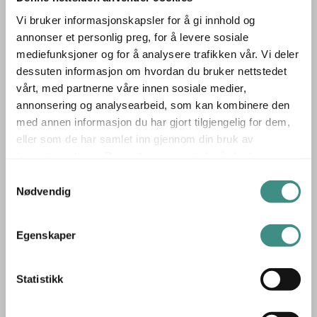
Vi bruker informasjonskapsler for å gi innhold og
Stolens rene linjer og polstrede sete gir et moderne og
annonser et personlig preg, for å levere sosiale
profesjonelt preg, samtidig som den sikrer god
mediefunksjoner og for å analysere trafikken vår. Vi deler
sittekomfort. Clint-serien er utviklet med fokus på både
dessuten informasjon om hvordan du bruker nettstedet
form og funksjon, og passer utmerket i møterom,
vårt, med partnerne våre innen sosiale medier,
annonsering og analysearbeid, som kan kombinere den
prosjektområder og teamsoner.
med annen informasjon du har gjort tilgjengelig for dem,
✅ Designet av Tveit & Tornøe – Norsk designduo kjent
eller som de har samlet inn gjennom din bruk av
tjenestene deres. Du godtar automatisk vår bruk av
for funksjonell minimalisme
informasjonskapsler ved å bruke nettstedet vårt.
Samtykkevalg
✅ Lav rygg og uten armlener – Gir åpenhet og
Nødvendig
bevegelsesfrihet
✅ 5-punkts understell med gasslift og hjul – Fleksibel og
Egenskaper
mobil i bruk
✅ Tidløst nordisk design – Passer i moderne
kontormiljøer
Statistikk
Clint fra Fora Form er et utmerket valg for deg som