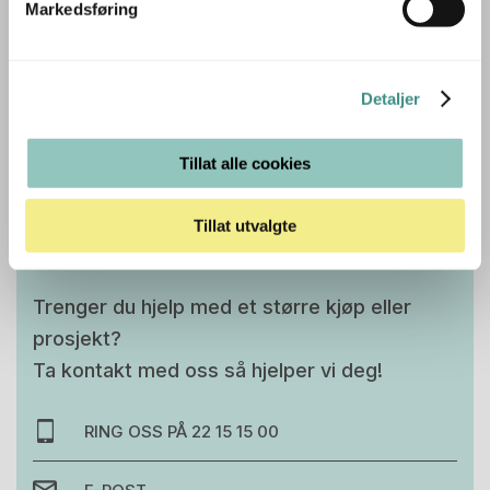
Markedsføring
ønsker en stilren, funksjonell og komfortabel
konferansestol med skandinavisk designkvalitet.
Detaljer
Tilleggsinfo
Tillat alle cookies
Tillat utvalgte
Trenger du hjelp med et større kjøp eller
prosjekt?
Ta kontakt med oss så hjelper vi deg!
RING OSS PÅ 22 15 15 00