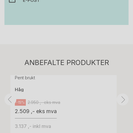
E-POST
Stk.
814
H05 5600 Swingback-armlene Mørk
ANBEFALTE PRODUKTER
grått stoff (Sellgren Punto 844) grått fotkryss,
Pent brukt
Håg
2.950 ,- eks mva
-15%
2.509 ,- eks mva
3.137 ,- inkl mva