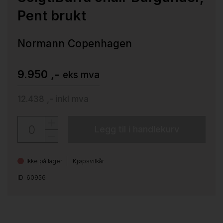
Pent brukt
Normann Copenhagen
9.950 ,-
eks mva
12.438 ,-
inkl mva
Legg til i handlekurv
Ikke på lager
Kjøpsvilkår
ID: 60956