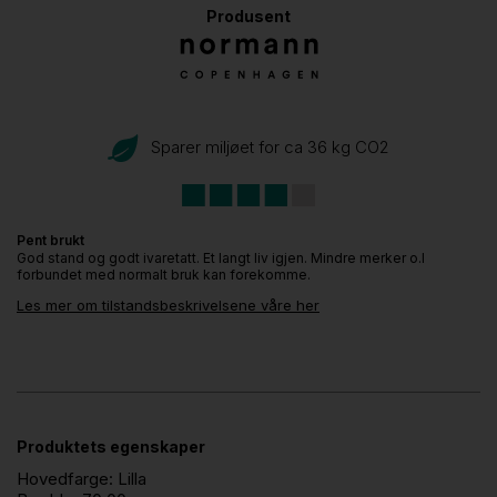
Produsent
Sparer miljøet for ca 36 kg CO
2
Pent brukt
God stand og godt ivaretatt. Et langt liv igjen. Mindre merker o.l
forbundet med normalt bruk kan forekomme.
Les mer om tilstandsbeskrivelsene våre her
Produktets egenskaper
Hovedfarge:
Lilla