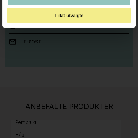
Ta kontakt med oss så hjelper vi deg!
Tillat utvalgte
RING OSS PÅ 22 15 15 00
E-POST
Stk.
814
H05 5600 Swingback-armlene Mørk
ANBEFALTE PRODUKTER
grått stoff (Sellgren Punto 844) grått fotkryss,
Pent brukt
Håg