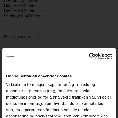
Bredde:
70.00 cm
Høyde:
79.00 cm
Dybde:
53.00 cm
Sittehøyde:
46.00 cm
Beskrivelse
Burra Chair fra Normann Copenhagen er designet av
Simon Legald og har en myk, organisk form inspirert av
burrata-osten. Stolen kombinerer en avrundet sitteflate
med integrerte armlener og rygg, noe som gir en
Denne nettsiden anvender cookies
omfavnende og komfortabel sitteopplevelse.
Vi bruker informasjonskapsler for å gi innhold og
Den er fullpolstret med formpresset konstruksjon, PU-
annonser et personlig preg, for å levere sosiale
mediefunksjoner og for å analysere trafikken vår. Vi deler
skum og en solid ramme som gjør den både slitesterk og
dessuten informasjon om hvordan du bruker nettstedet
behagelig. Med sitt skulpturelle uttrykk passer Burra Chair
vårt, med partnerne våre innen sosiale medier,
like godt i loungeområder som i kantiner og sosiale soner.
annonsering og analysearbeid, som kan kombinere den