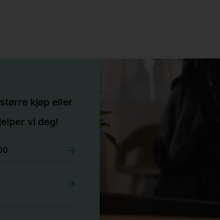
større kjøp eller
elper vi deg!
00