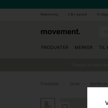
Miljøvennlig
2 års garanti
14 dager
PRODUKTER
MERKER
TIL
Trenger du hjelp med
Produkter
Stoler
Konferan
V