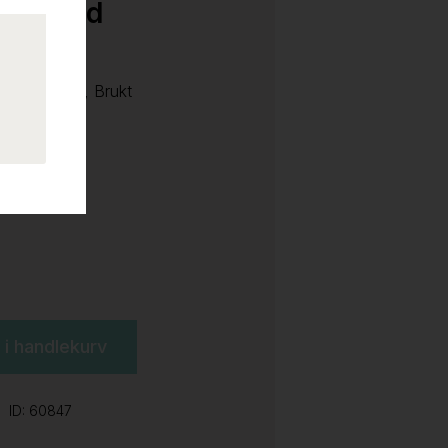
tret med
, ben i sort, Brukt
l i handlekurv
ID: 60847