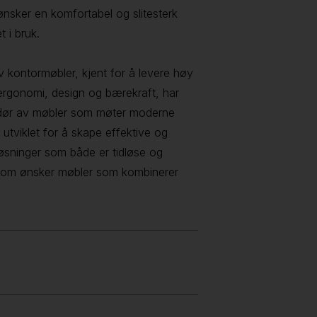
nsker en komfortabel og slitesterk
t i bruk.
 kontormøbler, kjent for å levere høy
 ergonomi, design og bærekraft, har
andør av møbler som møter moderne
utviklet for å skape effektive og
løsninger som både er tidløse og
g som ønsker møbler som kombinerer