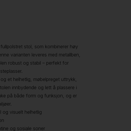
fullpolstret stol, som kombinerer høy
Denne varianten leveres med metallben,
olen robust og stabil – perfekt for
steplasser.
 og et helhetlig, møbelpreget uttrykk,
tolen innbydende og lett å plassere i
tanke på både form og funksjon, og er
ljøer.
 og visuelt helhetlig
on
ntine og sosiale soner