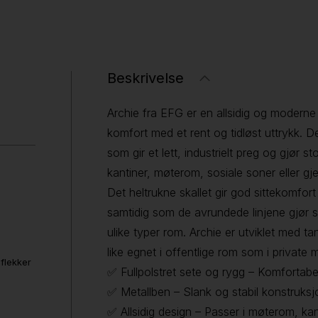
Beskrivelse
Archie fra EFG er en allsidig og moderne 
komfort med et rent og tidløst uttrykk. 
som gir et lett, industrielt preg og gjør st
kantiner, møterom, sosiale soner eller gje
Det heltrukne skallet gir god sittekomfort
samtidig som de avrundede linjene gjør s
ulike typer rom. Archie er utviklet med 
like egnet i offentlige rom som i private mi
 flekker
✅ Fullpolstret sete og rygg – Komfortabel
✅ Metallben – Slank og stabil konstruksj
✅ Allsidig design – Passer i møterom, ka