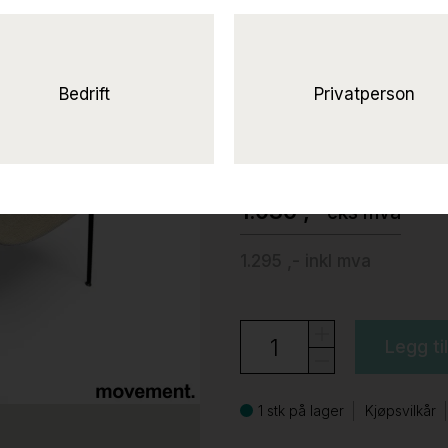
Archie fullpols
metallben
Beige stoff (Kvadrat Canvas)
Bedrift
Privatperson
Efg
1.036 ,-
eks mva
1.295 ,-
inkl mva
Legg ti
1 stk på lager
Kjøpsvilkår