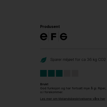
Produsent
Sparer miljøet for ca 36 kg CO
2
Brukt
God funksjon og har fortsatt mye å gi. Riper,
o.l forekommer.
Les mer om tilstandsbeskrivelsene våre her