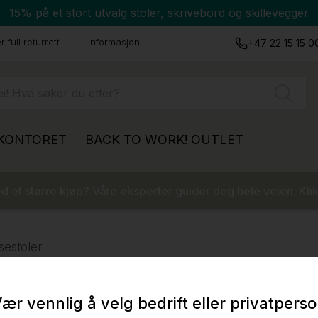
15% på et stort utvalg stoler, skrivebord og skillevegger
 full returrett
Informasjon
+47 22 15 15 0
 KONTORET
BACK TO WORK!
OUTLET
 et større kjøp? Våre eksperter guider deg hele veien. Klik
sestoler
ær vennlig å velg bedrift eller privatpers