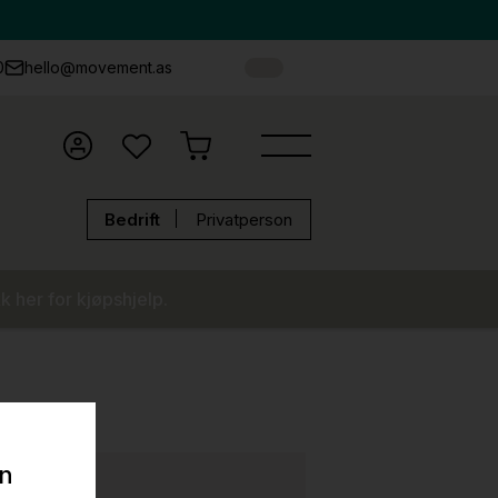
0
hello@movement.as
Bedrift
Privatperson
k her for kjøpshjelp.
on