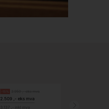
Stk.
518
H05 5600 Swingback-armlene Blått
stoff (Sellgren Punto 524), grått
Abstracta
fotkryss, Pent brukt
100 ,- eks 
Håg
125 ,- inkl m
2.950 ,- eks mva
-15%
2.509 ,- eks mva
ID: 64758
3.137 ,- inkl mva