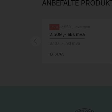
ANBEFALTE PRODUK
grått fotkryss, Pent brukt
Håg
2.950 ,- eks mva
-15%
2.509 ,- eks mva
3.137 ,- inkl mva
ID: 61785