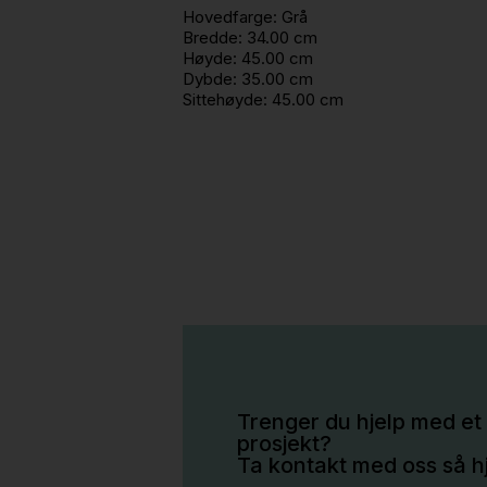
Hovedfarge:
Grå
Bredde:
34.00 cm
Høyde:
45.00 cm
Dybde:
35.00 cm
Sittehøyde:
45.00 cm
Trenger du hjelp med et 
prosjekt?
Ta kontakt med oss så hj