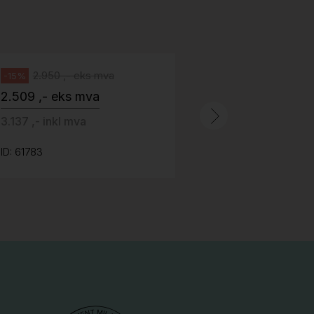
Abstracta
fotkryss, Pent brukt
100 ,- eks 
Håg
125 ,- inkl m
2.950 ,- eks mva
-15%
2.509 ,- eks mva
ID: 64758
3.137 ,- inkl mva
ID: 61783