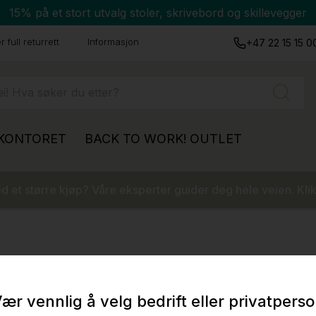
15% på et stort utvalg stoler, skrivebord og skillevegger
 full returrett
Informasjon
+47 22 15 15 0
 KONTORET
BACK TO WORK!
OUTLET
 et større kjøp? Våre eksperter guider deg hele veien. Klik
ær vennlig å velg bedrift eller privatpers