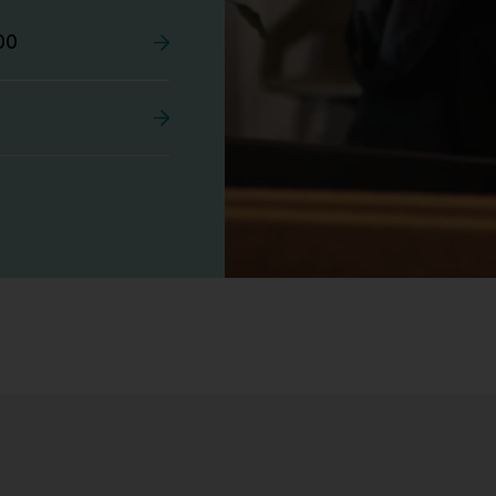
00
Stk.
527
Tellus 180x80cm Hvit plate med sort
kant og understell, Pent brukt