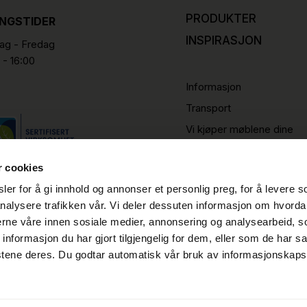
PRODUKTER
INGSTIDER
INSPIRASJON
g - Fredag
 - 16:00
Informasjon
Transport
Vi kjøper møblene dine
r cookies
er for å gi innhold og annonser et personlig preg, for å levere s
nalysere trafikken vår. Vi deler dessuten informasjon om hvorda
nerne våre innen sosiale medier, annonsering og analysearbeid, 
formasjon du har gjort tilgjengelig for dem, eller som de har sa
stene deres. Du godtar automatisk vår bruk av informasjonskaps