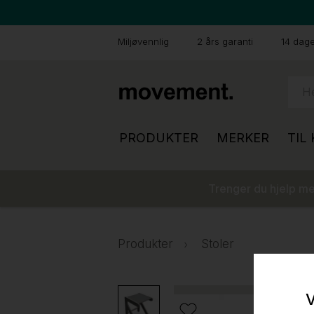
Miljøvennlig
2 års garanti
14 dager
PRODUKTER
MERKER
TIL
Trenger du hjelp med
Produkter
Stoler
V