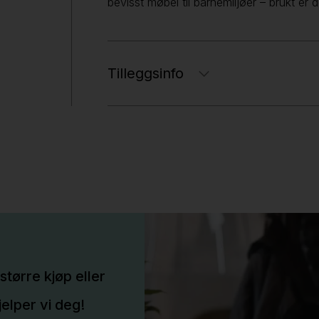
bevisst møbel til barnemiljøer – brukt er 
Tilleggsinfo
større kjøp eller
elper vi deg!