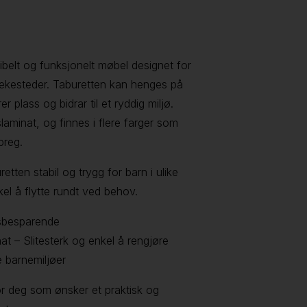
ksibelt og funksjonelt møbel designet for
lekesteder. Taburetten kan henges på
 plass og bidrar til et ryddig miljø.
aminat, og finnes i flere farger som
preg.
tten stabil og trygg for barn i ulike
el å flytte rundt ved behov.
ssbesparende
t – Slitesterk og enkel å rengjøre
e barnemiljøer
for deg som ønsker et praktisk og