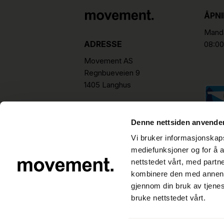
ÅPN
Manda
ADRESSE
08:00
Movement AS
Regnbueveien 9
1405 Langhus
hello@movement.as
Tlf.
+47 22 15 15 00
Denne nettsiden anvende
Vi bruker informasjonskapsl
mediefunksjoner og for å a
nettstedet vårt, med part
kombinere den med annen in
gjennom din bruk av tjene
bruke nettstedet vårt.