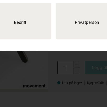
Kloss Store Pil
Kloss
Bedrift
Privatperson
1.250 ,-
eks mva
1.563 ,-
inkl mva
Legg ti
1 stk på lager
Kjøpsvilkår