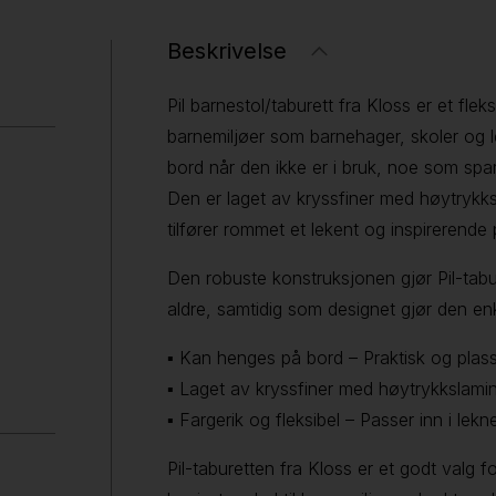
Beskrivelse
Pil barnestol/taburett fra Kloss er et fle
barnemiljøer som barnehager, skoler og 
bord når den ikke er i bruk, noe som sparer
Den er laget av kryssfiner med høytrykksl
tilfører rommet et lekent og inspirerende 
Den robuste konstruksjonen gjør Pil-tabure
aldre, samtidig som designet gjør den enk
▪ Kan henges på bord – Praktisk og pla
▪ Laget av kryssfiner med høytrykkslamina
▪ Fargerik og fleksibel – Passer inn i lekn
Pil-taburetten fra Kloss er et godt valg 