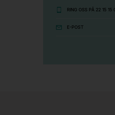
RING OSS PÅ 22 15 15 
E-POST
Stk.
814
H05 5600 Swingback-armlene Mørk
grått stoff (Sellgren Punto 844)