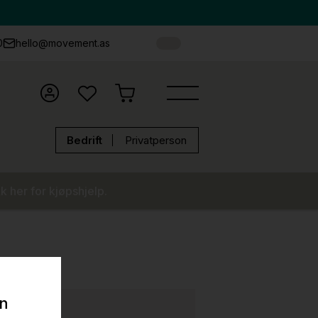
0
hello@movement.as
Bedrift
Privatperson
k her for kjøpshjelp.
on