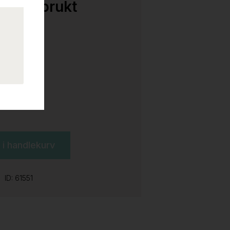
 Grå, Ubrukt
l i handlekurv
ID: 61551