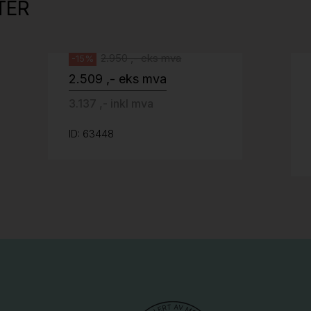
TER
Svenheim
2.950 ,- eks mva
-15%
2.509 ,- eks mva
3.137 ,- inkl mva
ID: 63448