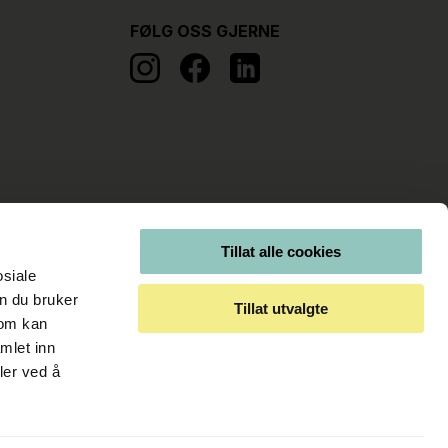
FØLG OSS GJERNE
Tillat alle cookies
osiale
n du bruker
Tillat utvalgte
som kan
mlet inn
ler ved å