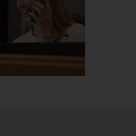
Stk.
518
H05 5600 Swingback-armlene Blått
stoff (Sellgren Punto 524), grått