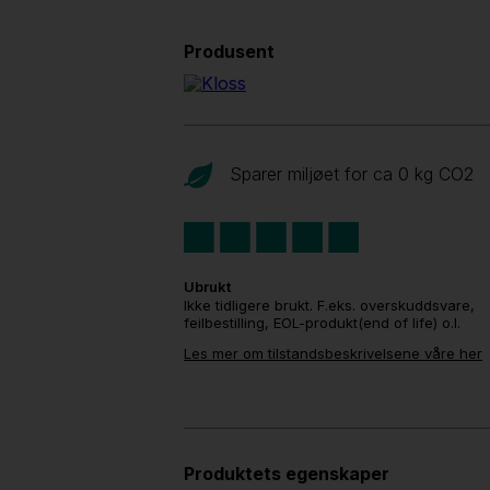
Produsent
Sparer miljøet for ca 0 kg CO
2
Ubrukt
Ikke tidligere brukt. F.eks. overskuddsvare,
feilbestilling, EOL-produkt(end of life) o.l.
Les mer om tilstandsbeskrivelsene våre her
Produktets egenskaper