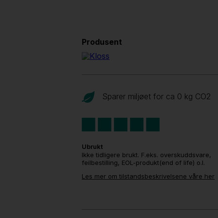
Produsent
Sparer miljøet for ca 0 kg CO
2
Ubrukt
Ikke tidligere brukt. F.eks. overskuddsvare,
feilbestilling, EOL-produkt(end of life) o.l.
Les mer om tilstandsbeskrivelsene våre her