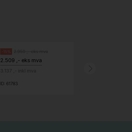
H05 5600 Swingback-armlene Blått
stoff (Sellgren Punto 524), grått
Abstracta
fotkryss, Pent brukt
100 ,- eks 
Håg
125 ,- inkl m
2.950 ,- eks mva
-15%
2.509 ,- eks mva
ID: 64758
3.137 ,- inkl mva
ID: 61783