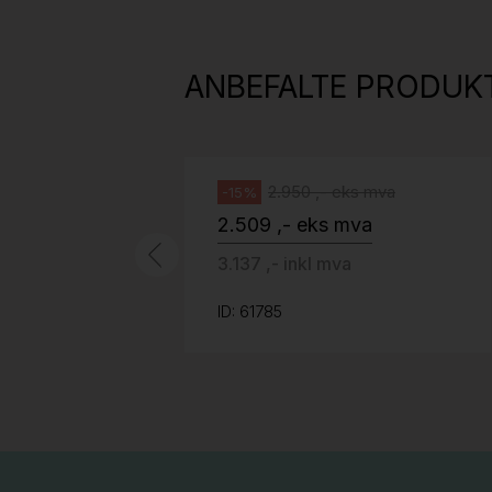
H05 5600 Swingback-armlene Mørk
grått stoff (Sellgren Punto 844)
ANBEFALTE PRODUK
grått fotkryss, Pent brukt
Håg
2.950 ,- eks mva
-15%
2.509 ,- eks mva
3.137 ,- inkl mva
ID: 61785