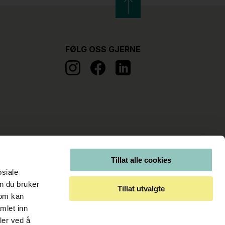
FØLG OSS GJERNE
Tillat alle cookies
osiale
n du bruker
Tillat utvalgte
som kan
mlet inn
ler ved å