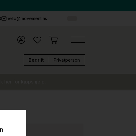
0
hello@movement.as
Bedrift
Privatperson
k her for kjøpshjelp.
on