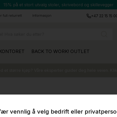
15% på et stort utvalg stoler, skrivebord og skillevegger
 full returrett
Informasjon
+47 22 15 15 0
 KONTORET
BACK TO WORK!
OUTLET
 et større kjøp? Våre eksperter guider deg hele veien. Klik
ær vennlig å velg bedrift eller privatpers