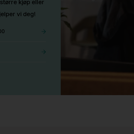
større kjøp eller
elper vi deg!
00
Stk.
525