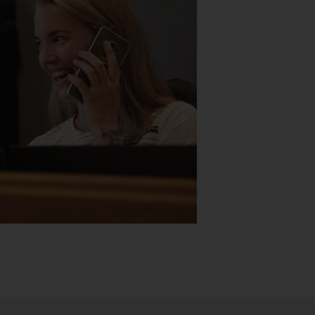
Stk.
518