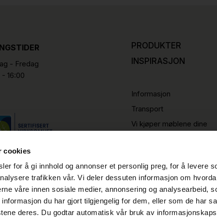
PRODUKTER
INGSTIDER
INSPIRASJON
g - Fredag
 - 16:00
Informasjon
Transport
Vi kjøper møblene dine
r cookies
er for å gi innhold og annonser et personlig preg, for å levere s
nalysere trafikken vår. Vi deler dessuten informasjon om hvorda
nerne våre innen sosiale medier, annonsering og analysearbeid, 
formasjon du har gjort tilgjengelig for dem, eller som de har sa
stene deres. Du godtar automatisk vår bruk av informasjonskaps