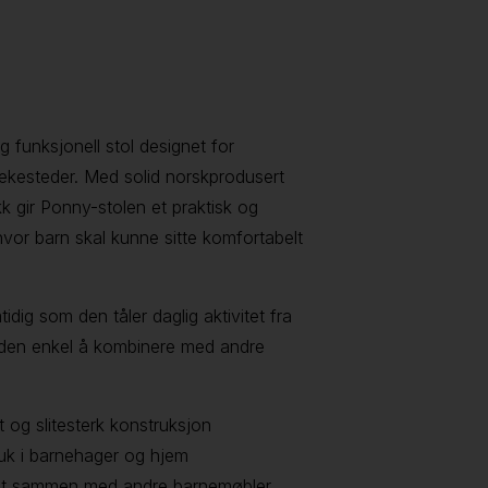
 funksjonell stol designet for
lekesteder. Med solid norskprodusert
ykk gir Ponny-stolen et praktisk og
vor barn skal kunne sitte komfortabelt
mtidig som den tåler daglig aktivitet fra
r den enkel å kombinere med andre
t og slitesterk konstruksjon
ruk i barnehager og hjem
godt sammen med andre barnemøbler