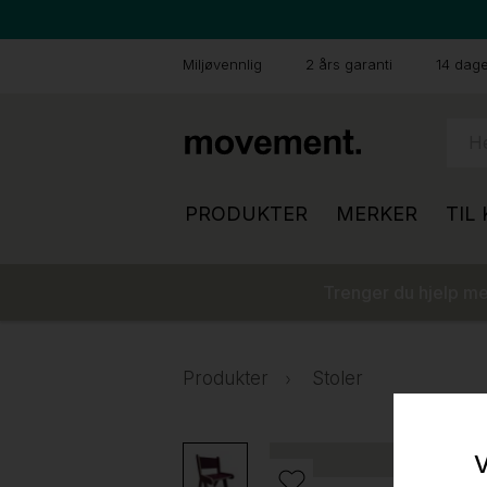
Miljøvennlig
2 års garanti
14 dager
PRODUKTER
MERKER
TIL
Trenger du hjelp med
Produkter
Stoler
V