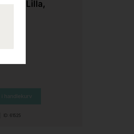
 stor Lilla,
l i handlekurv
ID: 61525