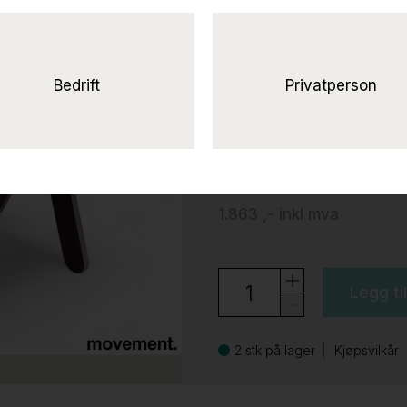
Kloss Ponny stol
Ubrukt
Bedrift
Privatperson
Kloss
1.490 ,-
eks mva
1.863 ,-
inkl mva
Legg ti
2 stk på lager
Kjøpsvilkår