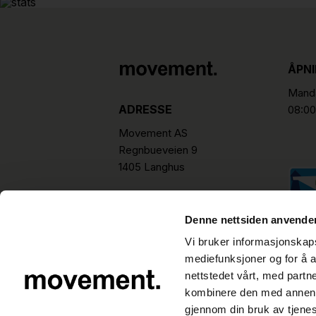
ÅPN
Manda
ADRESSE
08:00
Movement AS
Regnbueveien 9
1405 Langhus
hello@movement.as
Tlf.
+47 22 15 15 00
Denne nettsiden anvende
Vi bruker informasjonskapsl
mediefunksjoner og for å a
nettstedet vårt, med part
kombinere den med annen in
gjennom din bruk av tjene