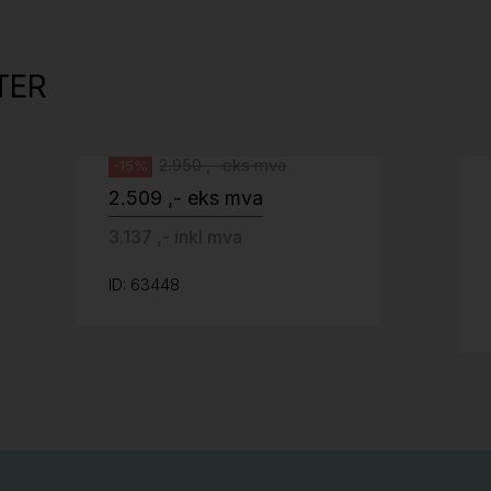
Tellus 180x80cm Hvit plate med sort
kant og understell, Pent brukt
TER
Svenheim
2.950 ,- eks mva
-15%
2.509 ,- eks mva
3.137 ,- inkl mva
ID: 63448