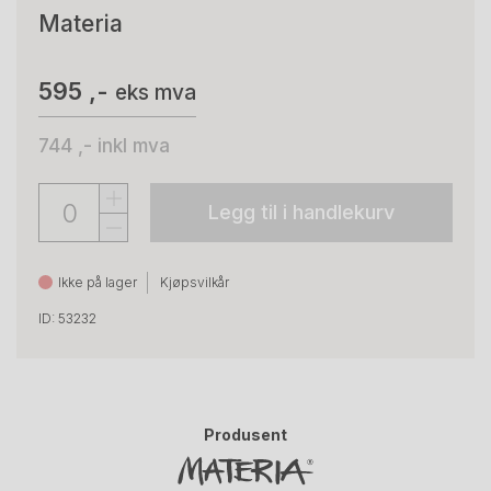
Materia
595 ,-
eks mva
744 ,-
inkl mva
Legg til i handlekurv
Ikke på lager
Kjøpsvilkår
ID: 53232
Produsent