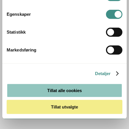
Tilleggsinfo
Egenskaper
Statistikk
Trenger du hjelp med et større kjøp eller
Markedsføring
prosjekt?
Ta kontakt med oss så hjelper vi deg!
Detaljer
RING OSS PÅ 22 15 15 00
Tillat alle cookies
E-POST
Tillat utvalgte