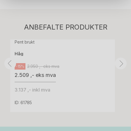
Stk.
814
H05 5600 Swingback-armlene Mørk
ANBEFALTE PRODUKTER
grått stoff (Sellgren Punto 844) grått fotkryss,
Pent brukt
Håg
2.950 ,- eks mva
-15%
2.509 ,- eks mva
3.137 ,- inkl mva
ID: 61785