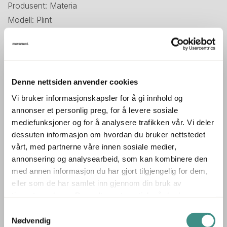
Produsent: Materia
Modell: Plint
Design: Sandin & Bülow, 2001
Sete trukket i mærktstoff
Understell i krom
---
Denne nettsiden anvender cookies
Mål:
Vi bruker informasjonskapsler for å gi innhold og
Sittehøyde 63 cm
annonser et personlig preg, for å levere sosiale
Sittebredde 40 cm
mediefunksjoner og for å analysere trafikken vår. Vi deler
Dybde er 34cm
dessuten informasjon om hvordan du bruker nettstedet
vårt, med partnerne våre innen sosiale medier,
---
annonsering og analysearbeid, som kan kombinere den
Pent brukt, prisen er pr stk.
med annen informasjon du har gjort tilgjengelig for dem,
Vi har også mye annet å velge mellom innen barkrakker
eller som de har samlet inn gjennom din bruk av
og designmøbler - sjekk ut alle våre annonser!
tjenestene deres. Du godtar automatisk vår bruk av
informasjonskapsler ved å bruke nettstedet vårt.
Samtykkevalg
Nødvendig