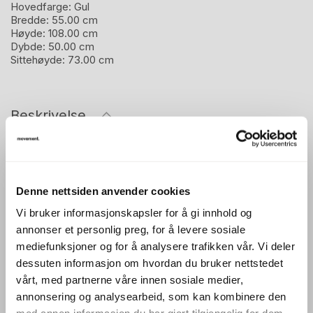
Hovedfarge:
Gul
Bredde:
55.00 cm
Høyde:
108.00 cm
Dybde:
50.00 cm
Sittehøyde:
73.00 cm
Beskrivelse
FourCast 2 er en barstol fra FourDesign med et moderne
og funksjonelt uttrykk. Den fullpolstrede utførelsen gir
ekstra komfort og et mer eksklusivt preg, godt egnet for
Denne nettsiden anvender cookies
kantine, prosjektområder og sosiale møteplasser.
Vi bruker informasjonskapsler for å gi innhold og
annonser et personlig preg, for å levere sosiale
Stolen har meieben som gir et lett og stilrent uttrykk
mediefunksjoner og for å analysere trafikken vår. Vi deler
samtidig som de bidrar til god stabilitet. Med sittehøyde
dessuten informasjon om hvordan du bruker nettstedet
på 73 cm passer stolen godt til barbord med høyde rundt
vårt, med partnerne våre innen sosiale medier,
annonsering og analysearbeid, som kan kombinere den
100–105 cm.