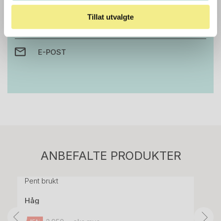
Tillat utvalgte
RING OSS PÅ 22 15 15 00
E-POST
Stk.
814
H05 5600 Swingback-armlene Mørk
ANBEFALTE PRODUKTER
grått stoff (Sellgren Punto 844) grått fotkryss,
Pent brukt
Håg