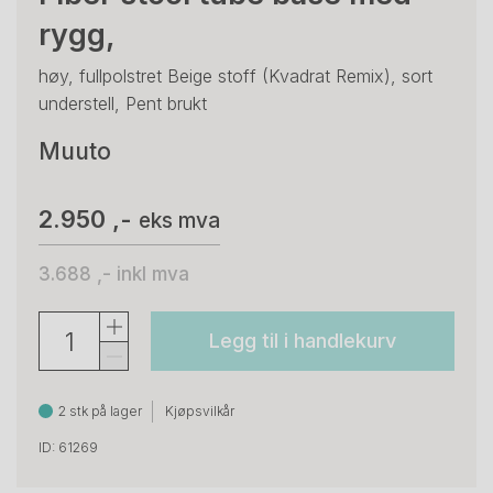
rygg,
høy, fullpolstret Beige stoff (Kvadrat Remix), sort
understell, Pent brukt
Muuto
2.950 ,-
eks mva
3.688 ,-
inkl mva
Legg til i handlekurv
2 stk på lager
Kjøpsvilkår
ID: 61269