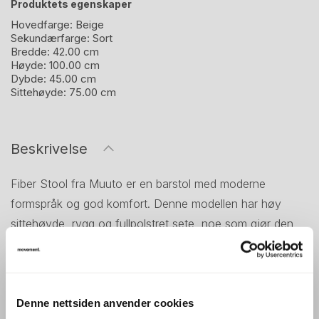
Produktets egenskaper
Hovedfarge:
Beige
Sekundærfarge:
Sort
Bredde:
42.00 cm
Høyde:
100.00 cm
Dybde:
45.00 cm
Sittehøyde:
75.00 cm
Beskrivelse
Fiber Stool fra Muuto er en barstol med moderne
formspråk og god komfort. Denne modellen har høy
sittehøyde, rygg og fullpolstret sete, noe som gjør den
behagelig også ved lengre bruk. Det enkle understellet i
tube base gir et rent og balansert uttrykk.
Med sin høye utførelse passer stolen godt til barbord
med høyde ca. 105 cm. Den kombinerer funksjon og
Denne nettsiden anvender cookies