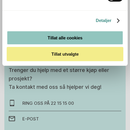
og kontoret, og gir et moderne preg til ethvert rom.
Detaljer
Tilleggsinfo
Tillat alle cookies
Tillat utvalgte
Trenger du hjelp med et større kjøp eller
prosjekt?
Ta kontakt med oss så hjelper vi deg!
RING OSS PÅ 22 15 15 00
E-POST