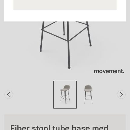
Fiber stool tube base med