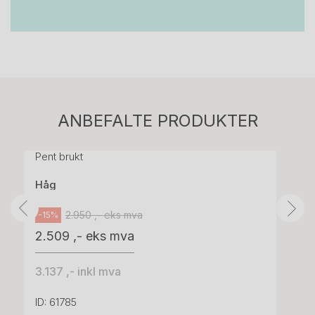
Stk.
814
H05 5600 Swingback-armlene Mørk
ANBEFALTE PRODUKTER
grått stoff (Sellgren Punto 844) grått fotkryss,
Pent brukt
Håg
2.950 ,- eks mva
-15%
2.509 ,- eks mva
3.137 ,- inkl mva
ID: 61785