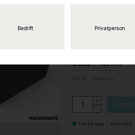
Palo block 85
stoff
(Pine), Pent brukt
Bedrift
Privatperson
Hem
3.950 ,-
eks mva
4.938 ,-
inkl mva
Legg ti
2 stk på lager
Kjøpsvilkår