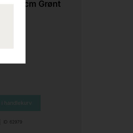
x60x35cm Grønt
l i handlekurv
ID: 62979