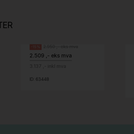
Tellus 180x80cm Hvit plate med sort
kant og understell, Pent brukt
TER
Svenheim
2.950 ,- eks mva
-15%
2.509 ,- eks mva
3.137 ,- inkl mva
ID: 63448