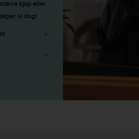
større kjøp eller
elper vi deg!
00
Stk.
525