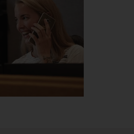
Stk.
518