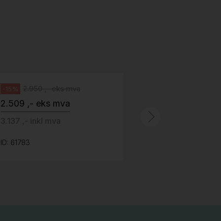
H05 5600 Swingback-armlene Blått
stoff (Sellgren Punto 524), grått
Abstracta
fotkryss, Pent brukt
100 ,- eks 
Håg
125 ,- inkl m
2.950 ,- eks mva
-15%
2.509 ,- eks mva
ID: 64758
3.137 ,- inkl mva
ID: 61783