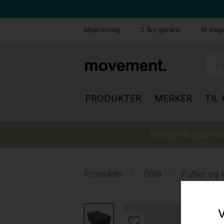
Miljøvennlig
2 års garanti
14 dager
PRODUKTER
MERKER
TIL
Trenger du hjelp med
Produkter
Sofa
Puffer og 
V