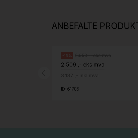
H05 5600 Swingback-armlene Mørk
grått stoff (Sellgren Punto 844)
ANBEFALTE PRODUK
grått fotkryss, Pent brukt
Håg
2.950 ,- eks mva
-15%
2.509 ,- eks mva
3.137 ,- inkl mva
ID: 61785