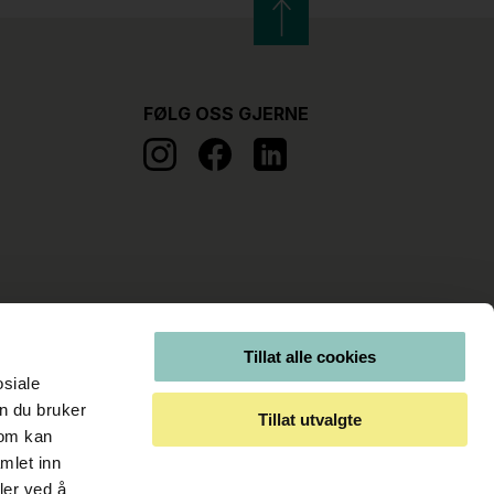
FØLG OSS GJERNE
Tillat alle cookies
osiale
n du bruker
Tillat utvalgte
som kan
mlet inn
ler ved å