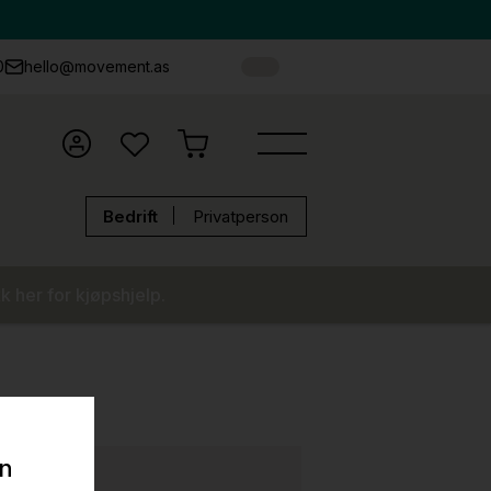
0
hello@movement.as
Bedrift
Privatperson
k her for kjøpshjelp.
on