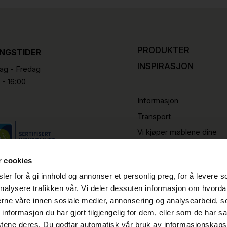
PRODUKTER
INGSTIDER
INSPIRASJON
g - Fredag
 - 16:00
Informasjon
Transport
Vi kjøper møblene dine
r cookies
er for å gi innhold og annonser et personlig preg, for å levere s
nalysere trafikken vår. Vi deler dessuten informasjon om hvorda
nerne våre innen sosiale medier, annonsering og analysearbeid, 
formasjon du har gjort tilgjengelig for dem, eller som de har sa
stene deres. Du godtar automatisk vår bruk av informasjonskaps