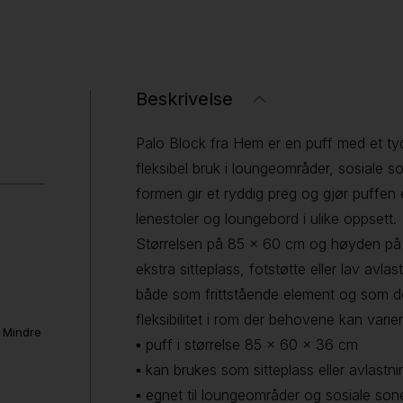
Beskrivelse
Palo Block fra Hem er en puff med et tydel
fleksibel bruk i loungeområder, sosiale
formen gir et ryddig preg og gjør puffen
lenestoler og loungebord i ulike oppsett.
Størrelsen på 85 × 60 cm og høyden på
ekstra sitteplass, fotstøtte eller lav avla
både som frittstående element og som de
fleksibilitet i rom der behovene kan varier
. Mindre
▪ puff i størrelse 85 × 60 × 36 cm
▪ kan brukes som sitteplass eller avlastni
▪ egnet til loungeområder og sosiale son