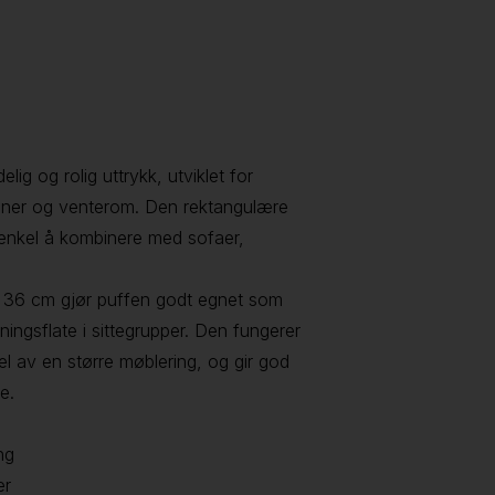
ig og rolig uttrykk, utviklet for
 soner og venterom. Den rektangulære
 enkel å kombinere med sofaer,
 36 cm gjør puffen godt egnet som
stningsflate i sittegrupper. Den fungerer
l av en større møblering, og gir god
e.
ng
er