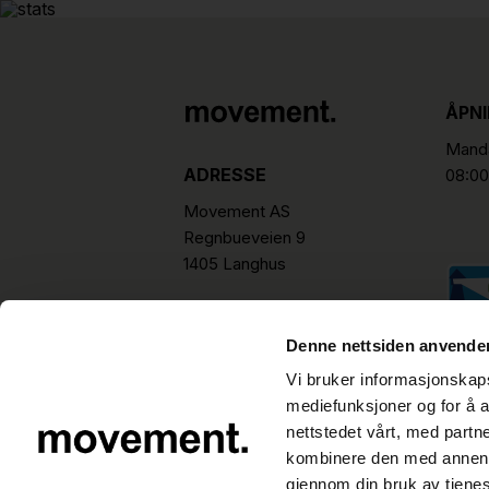
ÅPN
Manda
ADRESSE
08:00
Movement AS
Regnbueveien 9
1405 Langhus
hello@movement.as
Tlf.
+47 22 15 15 00
Denne nettsiden anvende
Vi bruker informasjonskapsl
mediefunksjoner og for å a
nettstedet vårt, med part
kombinere den med annen in
gjennom din bruk av tjene