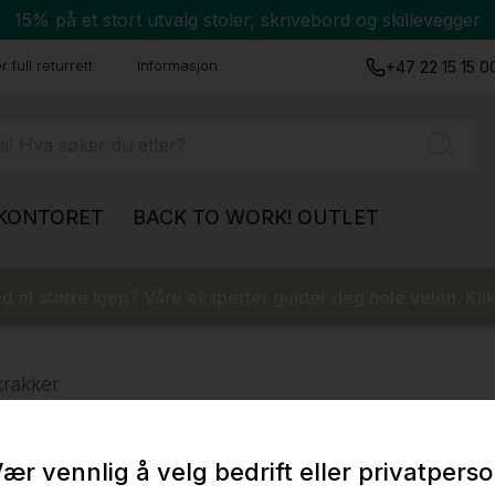
15% på et stort utvalg stoler, skrivebord og skillevegger
 full returrett
Informasjon
+47 22 15 15 0
 KONTORET
BACK TO WORK!
OUTLET
 et større kjøp? Våre eksperter guider deg hele veien. Klik
krakker
ær vennlig å velg bedrift eller privatpers