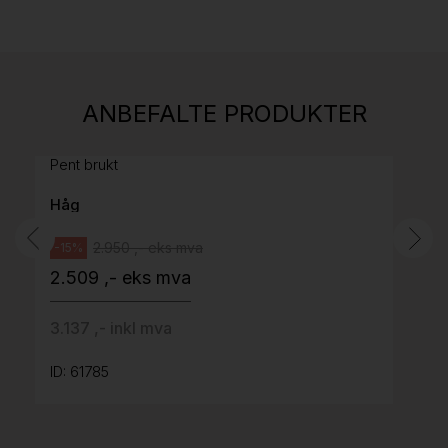
Stk.
814
H05 5600 Swingback-armlene Mørk
ANBEFALTE PRODUKTER
grått stoff (Sellgren Punto 844) grått fotkryss,
Pent brukt
Håg
2.950 ,- eks mva
-15%
2.509 ,- eks mva
3.137 ,- inkl mva
ID: 61785