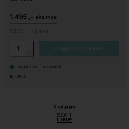
1.495 ,-
eks mva
1.869 ,-
inkl mva
Legg til i handlekurv
2 stk på lager
Kjøpsvilkår
ID: 61906
Produsent