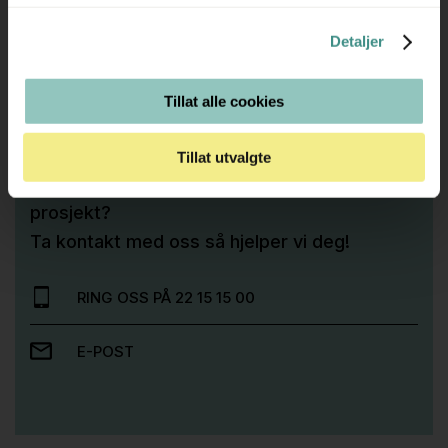
Detaljer
Tilleggsinfo
Tillat alle cookies
Tillat utvalgte
Trenger du hjelp med et større kjøp eller
prosjekt?
Ta kontakt med oss så hjelper vi deg!
RING OSS PÅ 22 15 15 00
E-POST