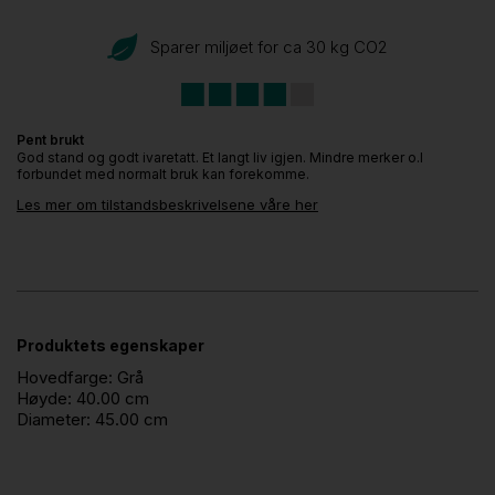
Sparer miljøet for ca 30 kg CO
2
Pent brukt
God stand og godt ivaretatt. Et langt liv igjen. Mindre merker o.l
forbundet med normalt bruk kan forekomme.
Les mer om tilstandsbeskrivelsene våre her
Produktets egenskaper
Hovedfarge:
Grå
Høyde:
40.00 cm
Diameter:
45.00 cm