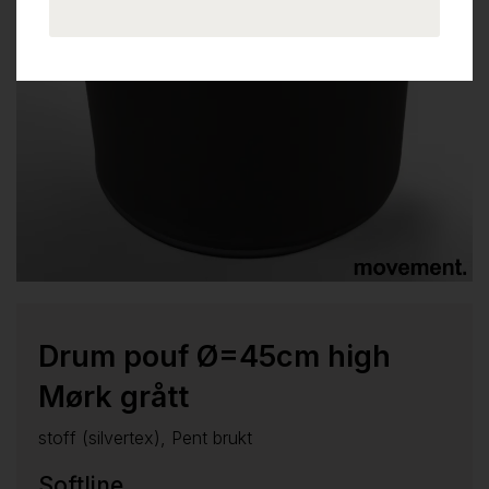
Drum pouf Ø=45cm high
Mørk grått
stoff (silvertex), Pent brukt
Softline