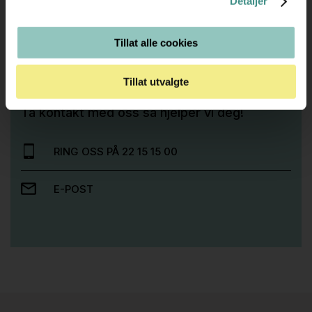
Detaljer
Tillat alle cookies
Trenger du hjelp med et større kjøp eller
Tillat utvalgte
prosjekt?
Ta kontakt med oss så hjelper vi deg!
RING OSS PÅ 22 15 15 00
E-POST
Stk.
814