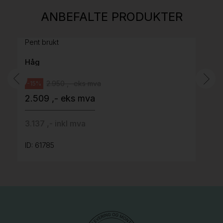
H05 5600 Swingback-armlene Mørk
ANBEFALTE PRODUKTER
grått stoff (Sellgren Punto 844) grått fotkryss,
Pent brukt
Håg
2.950 ,- eks mva
-15%
2.509 ,- eks mva
3.137 ,- inkl mva
ID: 61785