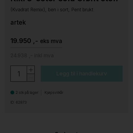
(Kvadrat Remix), ben i sort, Pent brukt
artek
19.950 ,-
eks mva
24.938 ,-
inkl mva
Legg til i handlekurv
2 stk på lager
Kjøpsvilkår
ID: 62873