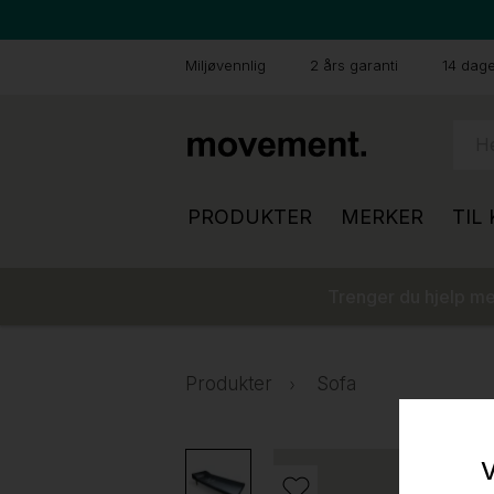
Miljøvennlig
2 års garanti
14 dager
PRODUKTER
MERKER
TIL
Trenger du hjelp med
Produkter
Sofa
V