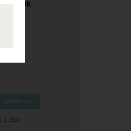
inn, bøk
l i handlekurv
ID: 65661