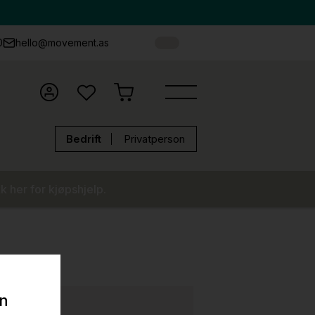
0
hello@movement.as
Bedrift
Privatperson
k her for kjøpshjelp.
on