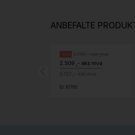
H05 5600 Swingback-armlene Mørk
grått stoff (Sellgren Punto 844)
ANBEFALTE PRODUK
grått fotkryss, Pent brukt
Håg
2.950 ,- eks mva
-15%
2.509 ,- eks mva
3.137 ,- inkl mva
ID: 61785