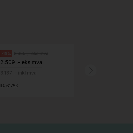
H05 5600 Swingback-armlene Blått
stoff (Sellgren Punto 524), grått
Abstracta
fotkryss, Pent brukt
100 ,- eks 
Håg
125 ,- inkl m
2.950 ,- eks mva
-15%
2.509 ,- eks mva
ID: 64758
3.137 ,- inkl mva
ID: 61783