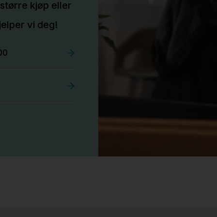
større kjøp eller
elper vi deg!
00
Stk.
527