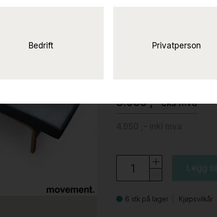
Daybed Sort sk
understell,
Brukt
Bedrift
Privatperson
Kinnarps
3.960 ,-
eks mva
4.950 ,-
inkl mva
Legg ti
6 stk på lager
Kjøpsvilkår