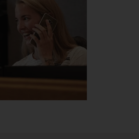
Stk.
518