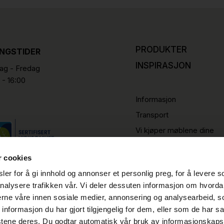
PRODUKTER
INGSTIDER
INSPIRASJON
g - Fredag
 - 16:00
Informasjon
Transport
Vi kjøper møblene dine
r cookies
er for å gi innhold og annonser et personlig preg, for å levere s
nalysere trafikken vår. Vi deler dessuten informasjon om hvorda
nerne våre innen sosiale medier, annonsering og analysearbeid, 
formasjon du har gjort tilgjengelig for dem, eller som de har sa
stene deres. Du godtar automatisk vår bruk av informasjonskaps