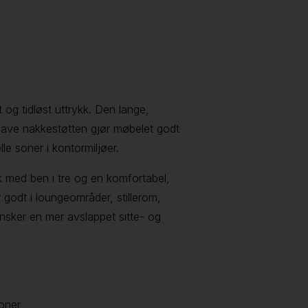
 og tidløst uttrykk. Den lange,
 lave nakkestøtten gjør møbelet godt
le soner i kontormiljøer.
k med ben i tre og en komfortabel,
r godt i loungeområder, stillerom,
ønsker en mer avslappet sitte- og
soner