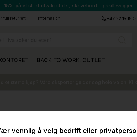
15% på et stort utvalg stoler, skrivebord og skillevegger
 full returrett
Informasjon
+47 22 15 15 0
 KONTORET
BACK TO WORK!
OUTLET
 et større kjøp? Våre eksperter guider deg hele veien. Klik
ær vennlig å velg bedrift eller privatpers