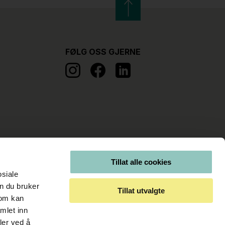
FØLG OSS GJERNE
Tillat alle cookies
osiale
n du bruker
Tillat utvalgte
som kan
mlet inn
ler ved å