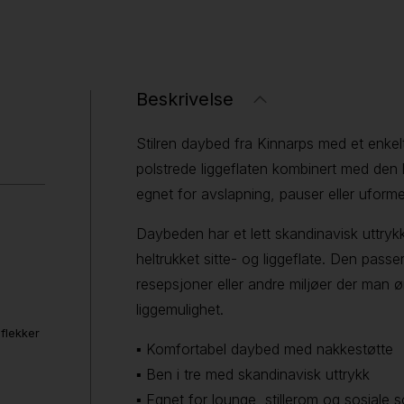
Beskrivelse
Stilren daybed fra Kinnarps med et enkelt
polstrede liggeflaten kombinert med den
egnet for avslapning, pauser eller uformel
Daybeden har et lett skandinavisk uttryk
heltrukket sitte- og liggeflate. Den passe
resepsjoner eller andre miljøer der man 
liggemulighet.
 flekker
▪ Komfortabel daybed med nakkestøtte
▪ Ben i tre med skandinavisk uttrykk
▪ Egnet for lounge, stillerom og sosiale 