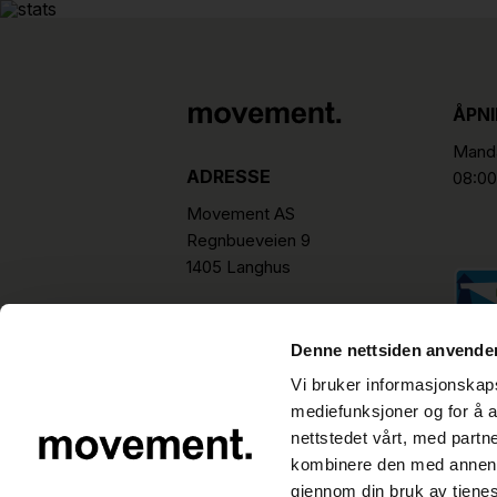
ÅPN
Manda
ADRESSE
08:00
Movement AS
Regnbueveien 9
1405 Langhus
hello@movement.as
Tlf.
+47 22 15 15 00
Denne nettsiden anvende
Vi bruker informasjonskapsl
mediefunksjoner og for å a
nettstedet vårt, med part
kombinere den med annen in
gjennom din bruk av tjene