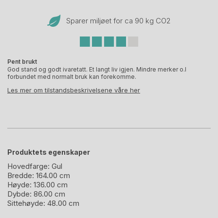
Sparer miljøet for ca 90 kg CO
2
Pent brukt
God stand og godt ivaretatt. Et langt liv igjen. Mindre merker o.l
forbundet med normalt bruk kan forekomme.
Les mer om tilstandsbeskrivelsene våre her
Produktets egenskaper
Hovedfarge:
Gul
Bredde:
164.00 cm
Høyde:
136.00 cm
Dybde:
86.00 cm
Sittehøyde:
48.00 cm