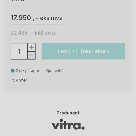
17.950 ,-
eks mva
22.438 ,-
inkl mva
Legg til i handlekurv
2 stk på lager
Kjøpsvilkår
ID: 60746
Produsent