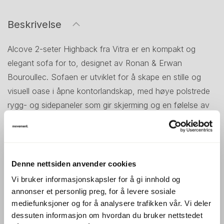
Beskrivelse
Alcove 2-seter Highback fra Vitra er en kompakt og
elegant sofa for to, designet av Ronan & Erwan
Bouroullec. Sofaen er utviklet for å skape en stille og
visuell oase i åpne kontorlandskap, med høye polstrede
rygg- og sidepaneler som gir skjerming og en følelse av
avskjerming uten at man lukkes helt inne.
Det luftige stålrørsunderstellet gir sofaen et lett uttrykk,
mens den dype puten og støttende konstruksjonen
Denne nettsiden anvender cookies
sørger for god sittekomfort – perfekt for uformelle møter,
Vi bruker informasjonskapsler for å gi innhold og
korte pauser eller konsentrert arbeid. Alcove fungerer like
annonser et personlig preg, for å levere sosiale
godt alene som i kombinasjon med andre moduler fra
mediefunksjoner og for å analysere trafikken vår. Vi deler
serien.
dessuten informasjon om hvordan du bruker nettstedet