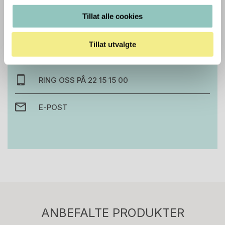
Tillat alle cookies
Trenger du hjelp med et større kjøp eller
prosjekt?
Tillat utvalgte
Ta kontakt med oss så hjelper vi deg!
RING OSS PÅ 22 15 15 00
E-POST
Stk.
814
H05 5600 Swingback-armlene Mørk
ANBEFALTE PRODUKTER