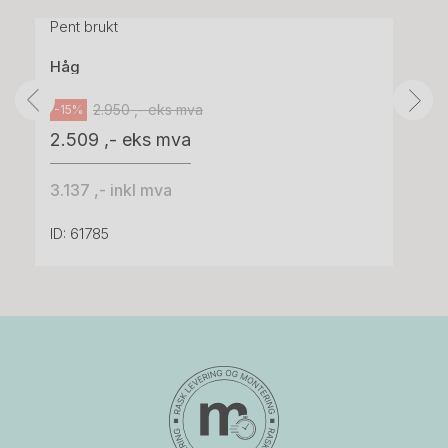
grått stoff (Sellgren Punto 844) grått fotkryss,
Pent brukt
Håg
2.950 ,- eks mva
-15%
2.509 ,- eks mva
3.137 ,- inkl mva
ID: 61785