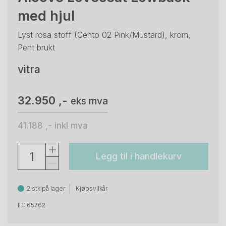
med hjul
Lyst rosa stoff (Cento 02 Pink/Mustard), krom,
Pent brukt
vitra
32.950 ,-
eks mva
41.188 ,-
inkl mva
Legg til i handlekurv
2 stk på lager
Kjøpsvilkår
ID: 65762