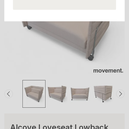
Alcove Loveseat Lowback