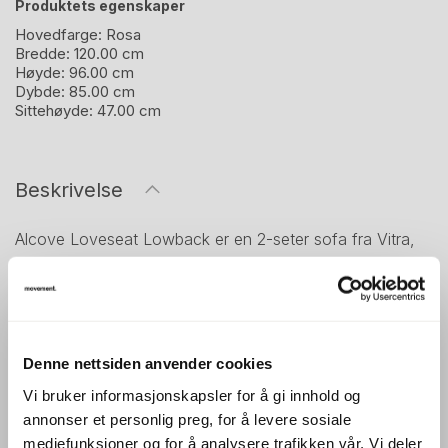
Produktets egenskaper
Hovedfarge:
Rosa
Bredde:
120.00 cm
Høyde:
96.00 cm
Dybde:
85.00 cm
Sittehøyde:
47.00 cm
Beskrivelse
Alcove Loveseat Lowback er en 2-seter sofa fra Vitra,
designet av Ronan & Erwan Bouroullec. Modellen er en
del av Alcove-serien, som ble utviklet for å skape mer
skjermede og komfortable soner i åpne arbeidsmiljøer.
Denne nettsiden anvender cookies
Lowback-utgaven har en lavere rygg enn de øvrige
modellene i serien, men beholder de karakteristiske
Vi bruker informasjonskapsler for å gi innhold og
annonser et personlig preg, for å levere sosiale
sidevangene som gir en følelse av avgrensning og
mediefunksjoner og for å analysere trafikken vår. Vi deler