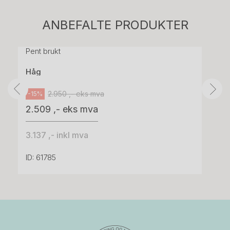
H05 5600 Swingback-armlene Mørk
ANBEFALTE PRODUKTER
grått stoff (Sellgren Punto 844) grått fotkryss,
Pent brukt
Håg
2.950 ,- eks mva
-15%
2.509 ,- eks mva
3.137 ,- inkl mva
ID: 61785