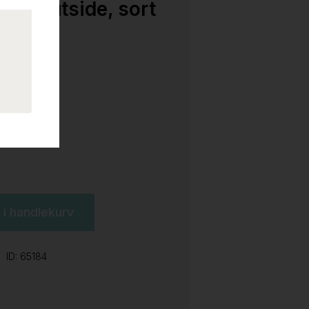
Hvit utside, sort
l i handlekurv
ID: 65184