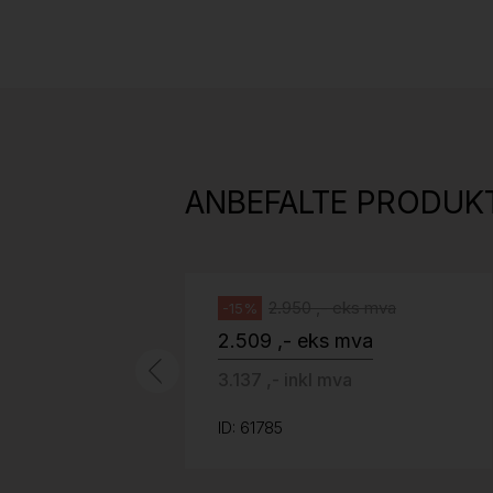
Stk.
814
H05 5600 Swingback-armlene Mørk
grått stoff (Sellgren Punto 844)
ANBEFALTE PRODUK
grått fotkryss, Pent brukt
Håg
2.950 ,- eks mva
-15%
2.509 ,- eks mva
3.137 ,- inkl mva
ID: 61785