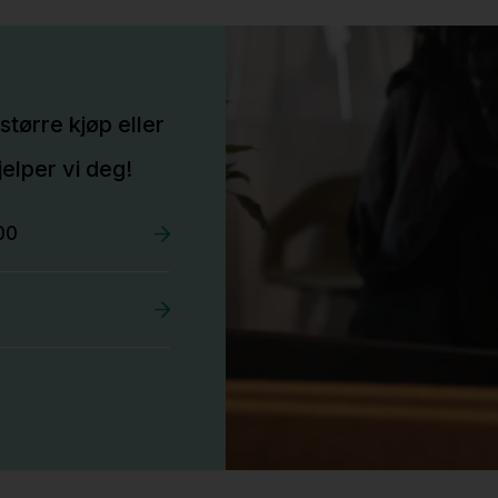
større kjøp eller
elper vi deg!
00