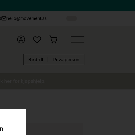
0
hello@movement.as
Bedrift
Privatperson
k her for kjøpshjelp.
on