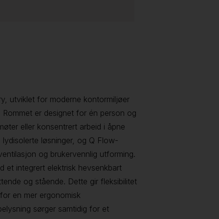
y, utviklet for moderne kontormiljøer
. Rommet er designet for én person og
møter eller konsentrert arbeid i åpne
 lydisolerte løsninger, og Q Flow-
entilasjon og brukervennlig utforming.
 et integrert elektrisk hevsenkbart
ende og stående. Dette gir fleksibilitet
e for en mer ergonomisk
belysning sørger samtidig for et