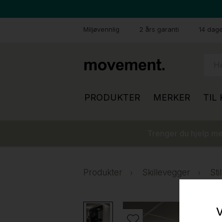
Miljøvennlig
2 års garanti
14 dager
PRODUKTER
MERKER
TIL
Trenger du hjelp med
Produkter
Skillevegger
St
V