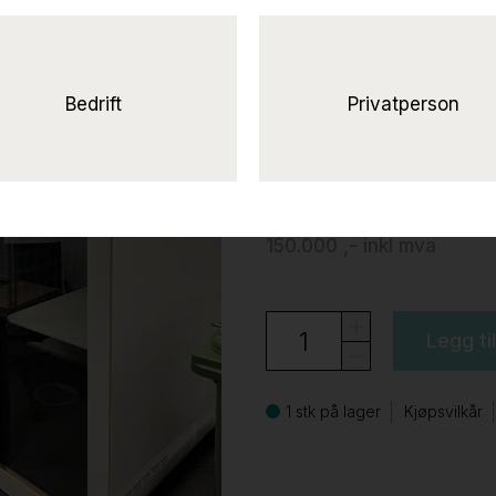
Framery Q Flow 
innside, Pent brukt
Framery
Bedrift
Privatperson
120.000 ,-
eks mva
150.000 ,-
inkl mva
Legg ti
1 stk på lager
Kjøpsvilkår