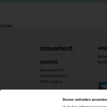
ÅPN
Manda
ADRESSE
08:00
Movement AS
Regnbueveien 9
1405 Langhus
hello@movement.as
Tlf.
+47 22 15 15 00
Denne nettsiden anvende
Vi bruker informasjonskapsl