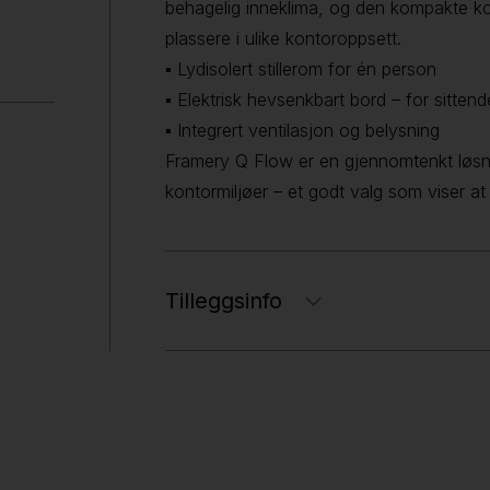
behagelig inneklima, og den kompakte ko
plassere i ulike kontoroppsett.
▪ Lydisolert stillerom for én person
▪ Elektrisk hevsenkbart bord – for sitten
▪ Integrert ventilasjon og belysning
Framery Q Flow er en gjennomtenkt løsnin
kontormiljøer – et godt valg som viser at 
Tilleggsinfo