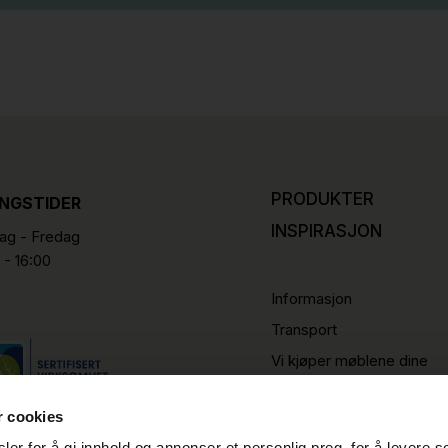
PRODUKTER
INGSTIDER
INSPIRASJON
g - Fredag
 - 16:00
Informasjon
Transport
Vi kjøper møblene dine
r cookies
er for å gi innhold og annonser et personlig preg, for å levere s