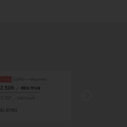
Stk.
518
H05 5600 Swingback-armlene Blått
stoff (Sellgren Punto 524), grått
Abstracta
fotkryss, Pent brukt
100 ,- eks 
Håg
125 ,- inkl m
2.950 ,- eks mva
-15%
2.509 ,- eks mva
ID: 64758
3.137 ,- inkl mva
ID: 61783