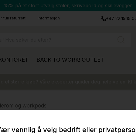
15% på et stort utvalg stoler, skrivebord og skillevegger
 full returrett
Informasjon
+47 22 15 15 0
 KONTORET
BACK TO WORK!
OUTLET
 et større kjøp? Våre eksperter guider deg hele veien. Klik
illerom og workpods
ær vennlig å velg bedrift eller privatpers