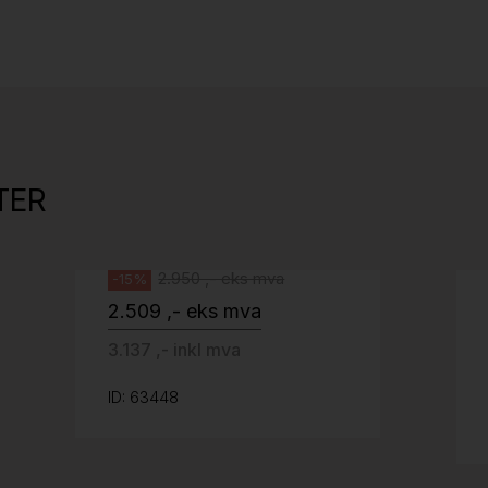
Stk.
527
Tellus 180x80cm Hvit plate med sort
kant og understell, Pent brukt
TER
Svenheim
2.950 ,- eks mva
-15%
2.509 ,- eks mva
3.137 ,- inkl mva
ID: 63448