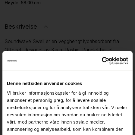
Høyde:
58.00 cm
Beskrivelse
Soundwave Swell er en vegghengt lydabsorbent fra
Offecct, designet av Karim Rashid. Panelet har et
bølgende, organisk uttrykk som både forbedrer
romakustikken og fungerer som et visuelt element på
veggen.
Denne nettsiden anvender cookies
Den skulpturelle formen bryter opp lydbølger og bidrar til
Vi bruker informasjonskapsler for å gi innhold og
å redusere etterklang i rommet. Panelet kan brukes
annonser et personlig preg, for å levere sosiale
enkeltvis eller settes sammen til større installasjoner, noe
mediefunksjoner og for å analysere trafikken vår. Vi deler
som gjør det godt egnet i kontorer, møterom eller
dessuten informasjon om hvordan du bruker nettstedet
offentlige miljøer der man ønsker både bedre akustikk og
vårt, med partnerne våre innen sosiale medier,
annonsering og analysearbeid, som kan kombinere den
et mer levende uttrykk.