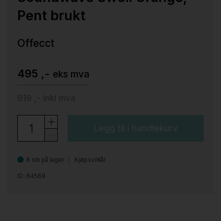
Pent brukt
Offecct
495 ,-
eks mva
619 ,-
inkl mva
Legg til i handlekurv
8 stk på lager
Kjøpsvilkår
ID: 64569