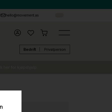
0
hello@movement.as
Bedrift
Privatperson
k her for kjøpshjelp.
on