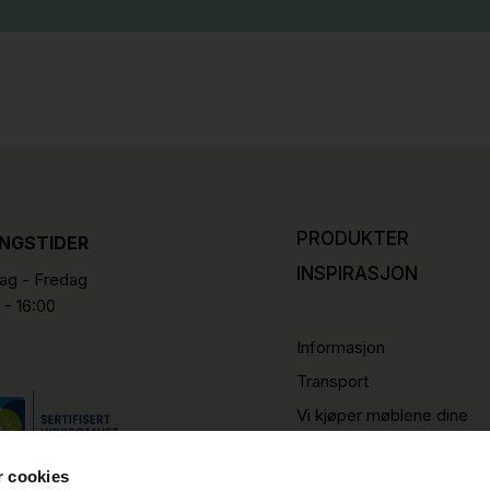
PRODUKTER
INGSTIDER
INSPIRASJON
g - Fredag
 - 16:00
Informasjon
Transport
Vi kjøper møblene dine
r cookies