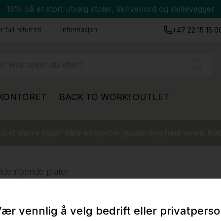
15% på et stort utvalg stoler, skrivebord og skillevegger
 full returrett
Informasjon
+47 22 15 15 0
 KONTORET
BACK TO WORK!
OUTLET
 et større kjøp? Våre eksperter guider deg hele veien. Klik
ddempende plater
ær vennlig å velg bedrift eller privatpers