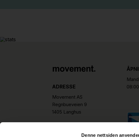
ÅPN
Manda
ADRESSE
08:00
Movement AS
Regnbueveien 9
1405 Langhus
hello@movement.as
Tlf.
+47 22 15 15 00
Denne nettsiden anvende