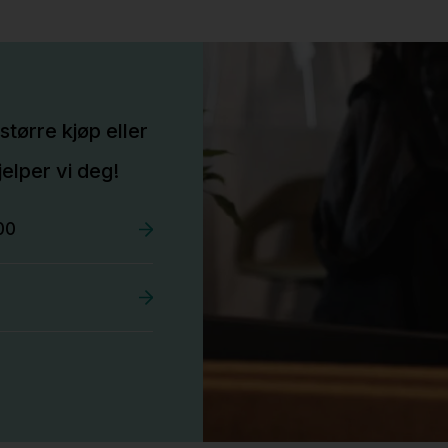
større kjøp eller
elper vi deg!
00