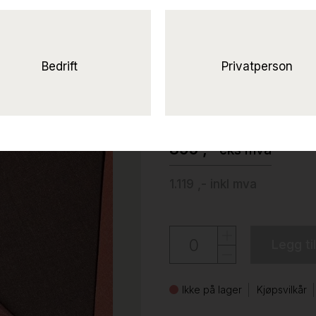
Solgt!Fazett l
70x40cm Brun
stoff (Kvadrat Remix), Pent 
Bedrift
Privatperson
Zilenzio
895 ,-
eks mva
1.119 ,-
inkl mva
Legg ti
Ikke på lager
Kjøpsvilkår