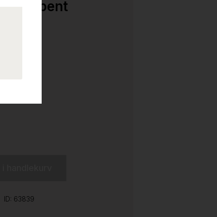
ydabsorbent
t
brukt
l i handlekurv
ID: 63839