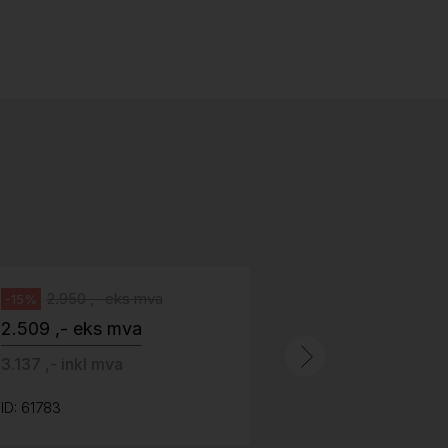
Stk.
518
H05 5600 Swingback-armlene Blått
stoff (Sellgren Punto 524), grått
Abstracta
fotkryss, Pent brukt
100 ,- eks 
Håg
125 ,- inkl m
2.950 ,- eks mva
-15%
2.509 ,- eks mva
ID: 64758
3.137 ,- inkl mva
ID: 61783