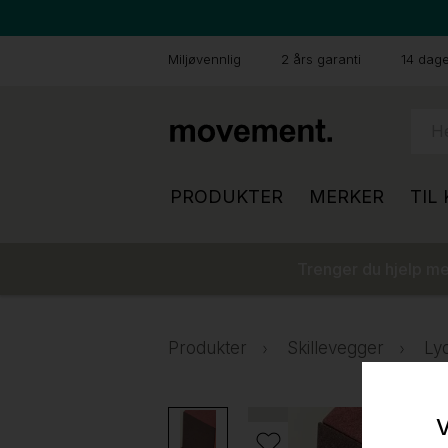
Miljøvennlig
2 års garanti
14 dager
PRODUKTER
MERKER
TIL
Trenger du hjelp med
Produkter
Skillevegger
Ly
V