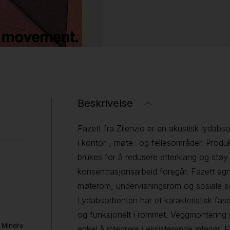
Beskrivelse
Fazett fra Zilenzio er en akustisk lydabso
i kontor-, møte- og fellesområder. Produ
brukes for å redusere etterklang og støy 
konsentrasjonsarbeid foregår. Fazett eg
møterom, undervisningsrom og sosiale s
Lydabsorbenten har et karakteristisk fase
og funksjonelt i rommet. Veggmontering g
. Mindre
enkel å integrere i eksisterende interiør. F