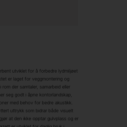
rbent utviklet for å forbedre lydmiljøet
ktet er laget for veggmontering og
i rom der samtaler, samarbeid eller
ner seg godt i åpne kontorlandskap,
oner med behov for bedre akustikk.
ttert uttrykk som bidrar både visuelt
jør at den ikke opptar gulvplass og er
azett er utviklet for daglig bruk i