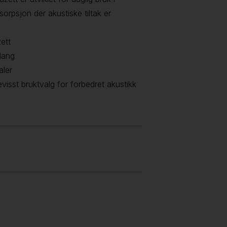
sorpsjon der akustiske tiltak er
ett
klang
aler
evisst bruktvalg for forbedret akustikk