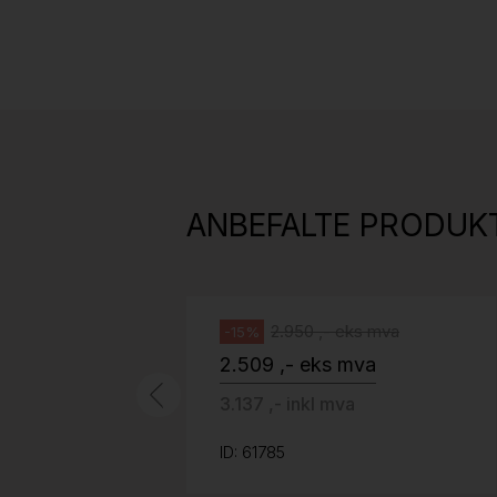
Stk.
814
H05 5600 Swingback-armlene Mørk
grått stoff (Sellgren Punto 844)
ANBEFALTE PRODUK
grått fotkryss, Pent brukt
Håg
2.950 ,- eks mva
-15%
2.509 ,- eks mva
3.137 ,- inkl mva
ID: 61785