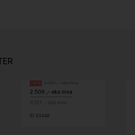
Stk.
525
Tellus 180x80cm Hvit plate med sort
kant og understell, Pent brukt
TER
Svenheim
2.950 ,- eks mva
-15%
2.509 ,- eks mva
3.137 ,- inkl mva
ID: 63448